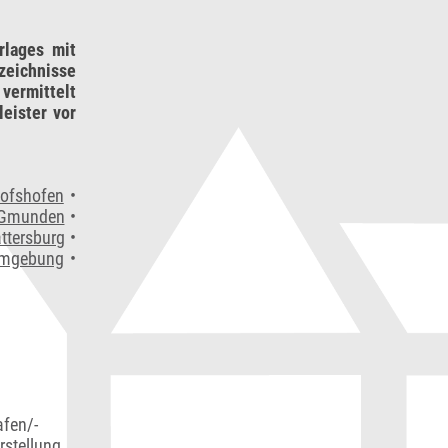
rlages mit
zeichnisse
vermittelt
eister vor
hofshofen
•
Gmunden
•
ttersburg
•
Umgebung
•
afen/-
rstellung