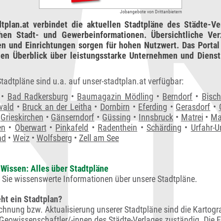
Jobangebote von Drittanbietern
dtplan.at verbindet die aktuellen Stadtpläne des Städte-Ve
chen Stadt- und Gewerbeinformationen. Übersichtliche Ver
en und Einrichtungen sorgen für hohen Nutzwert. Das Portal 
en Überblick über leistungsstarke Unternehmen und Dienstl
tadtpläne sind u.a. auf unser-stadtplan.at verfügbar:
•
Bad Radkersburg
•
Baumagazin Mödling
•
Berndorf
•
Bisc
wald
•
Bruck an der Leitha
•
Dornbirn
•
Eferding
•
Gerasdorf
•
•
Grieskirchen
•
Gänserndorf
•
Güssing
•
Innsbruck
•
Matrei
•
Ma
en
•
Oberwart
•
Pinkafeld
•
Radenthein
•
Schärding
•
Urfahr-
nd
•
Weiz
•
Wolfsberg
•
Zell am See
Wissen: Alles über Stadtpläne
n Sie wissenswerte Informationen über unsere Stadtpläne.
ht ein Stadtplan?
ichnung bzw. Aktualisierung unserer Stadtpläne sind die Kartogr
Geowissenschaftler/-innen des Städte-Verlages zuständig. Die E