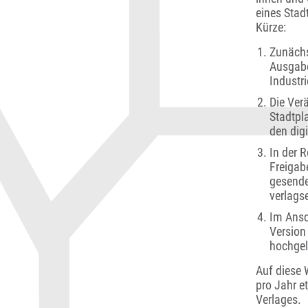
eines Stadt
Kürze:
Zunächst
Ausgabe
Industr
Die Ver
Stadtpl
den dig
In der R
Freigab
gesende
verlags
Im Ansc
Version
hochgel
Auf diese 
pro Jahr e
Verlages.