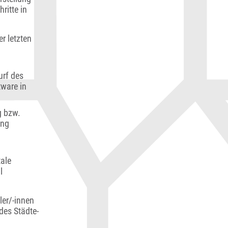
ritte in
r letzten
urf des
tware in
g bzw.
ung
tale
l
ler/-innen
des Städte-