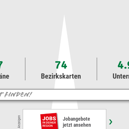
7
74
4.
äne
Bezirkskarten
Unte
Anzeigen
DFG-Mitarbeiter, Gärtner- Winterdienst
Ernst Kahr RSR e.U. • Graz