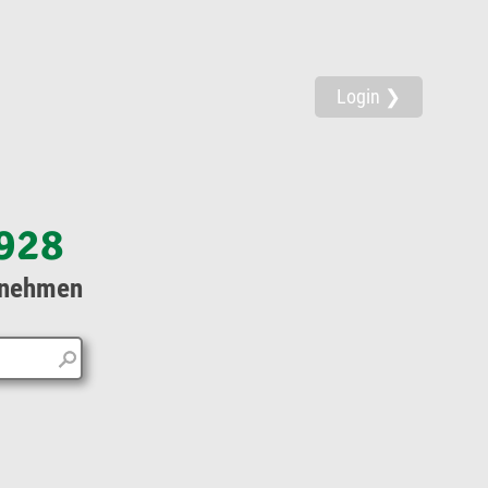
Login ❯
928
rnehmen