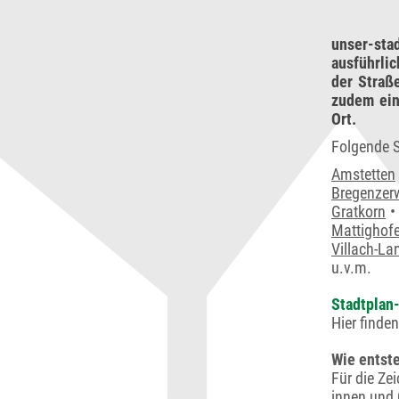
unser-sta
ausführli
der Straß
zudem ein
Ort.
Folgende S
Amstetten
Bregenzer
Gratkorn
Mattighof
Villach-La
u.v.m.
Stadtplan-
Hier finde
Wie entste
Für die Ze
innen und 