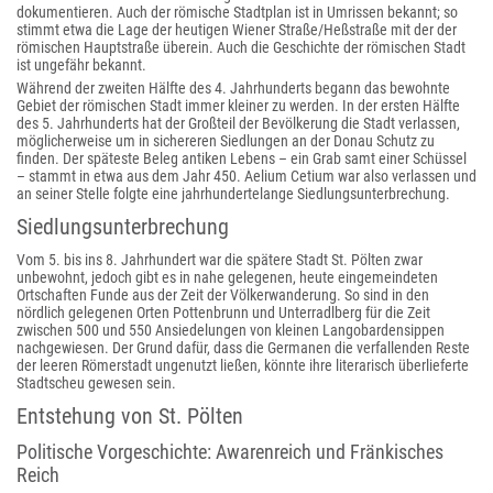
dokumentieren. Auch der römische Stadtplan ist in Umrissen bekannt; so
stimmt etwa die Lage der heutigen Wiener Straße/Heßstraße mit der der
römischen Hauptstraße überein. Auch die Geschichte der römischen Stadt
ist ungefähr bekannt.
Während der zweiten Hälfte des 4. Jahrhunderts begann das bewohnte
Gebiet der römischen Stadt immer kleiner zu werden. In der ersten Hälfte
des 5. Jahrhunderts hat der Großteil der Bevölkerung die Stadt verlassen,
möglicherweise um in sichereren Siedlungen an der Donau Schutz zu
finden. Der späteste Beleg antiken Lebens – ein Grab samt einer Schüssel
– stammt in etwa aus dem Jahr 450. Aelium Cetium war also verlassen und
an seiner Stelle folgte eine jahrhundertelange Siedlungsunterbrechung.
Siedlungsunterbrechung
Vom 5. bis ins 8. Jahrhundert war die spätere Stadt St. Pölten zwar
unbewohnt, jedoch gibt es in nahe gelegenen, heute eingemeindeten
Ortschaften Funde aus der Zeit der Völkerwanderung. So sind in den
nördlich gelegenen Orten Pottenbrunn und Unterradlberg für die Zeit
zwischen 500 und 550 Ansiedelungen von kleinen Langobardensippen
nachgewiesen. Der Grund dafür, dass die Germanen die verfallenden Reste
der leeren Römerstadt ungenutzt ließen, könnte ihre literarisch überlieferte
Stadtscheu gewesen sein.
Entstehung von St. Pölten
Politische Vorgeschichte: Awarenreich und Fränkisches
Reich