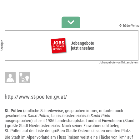
© Städte-Verlag
Anzeigen
Jobangebote
jetzt ansehen
Jobangebote von Drittanbietern
http://www.st-poelten.gv.at/
St. Pölten
(amtliche Schreibweise; gesprochen immer, mitunter auch
geschrieben:
Sankt Pölten
; bairisch-österreichisch
Sankt Pödn
ausgesprochen) ist seit 1986 Landeshauptstadt und mit Einwohnern (Stand
) größte Stadt Niederösterreichs. Nach seiner Einwohnerzahl belegt
St. Pölten auf der Liste der größten Städte Österreichs den neunten Platz.
Die Stadt im Alpenvorland am Fluss Traisen weist eine Fläche von km² auf