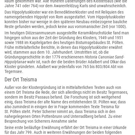
Raum gekommen war. Alle früheren Datierungen des Klosterbaus (wie die
Jahre 741 oder 764) vor dem Awarenfeldzug Karls sind unwahrscheinlich.
Das Hippolytuskloster war ein Benediktinerkloster und mit Reliquien des
namengebenden Hippolyt von Rom ausgestattet. Vom Hippolytuskloster
konnten bisher nur wenige in den späteren Neubau einbezogene bauliche
Reste gefunden werden, jedoch keine aus vorromanischer Zeit (vor 1000).
Im heutigen Diözesanmuseum ausgestellte Keramikbruchstücke fand man
hingegen schon aus der Zeit der Gründung des Klosters, 1949 und 1951
sowie 1988 im Kapitelgarten des heutigen Bistumsgebäudes St. Pölten.
Frühe mittelalterliche Berichte, in denen das Hippolytuskloster erwähnt
wird, stammen aus dem 10. Jahrhundert. Umstritten ist, ob die
Gründungsgeschichte in der 1779 erschienenen
Historia Canoniae Sand-
Hippolytanae
wahr ist, nach der die beiden Brüder Adalbert und Otkar das
Kloster gründeten. Adalbert war jedenfalls von 765 bis 803/804 Abt von
Tegernsee.
Der Ort Treisma
Außer von der Klostergründung ist in mittelalterlichen Texten auch von
einem Ort
Treisma
die Rede, der sich allerdings nicht im Besitz Tegernsees,
sondern im Besitz Passaus befand. Die Forschung ist sich weitgehend
einig, dass Treisma der alte Name des entstehenden St. Pölten war, dass
also zumindest in einigen der in Frage kommenden Texte Treisma für
St. Pölten steht. Peter Scherrer nimmt an, dass Treisma sich in den
nahegelegenen Orten Pottenbrunn und Unterradlberg befand. Zu einer
Besprechung von Scherrers Annahme siehe
Seine erste beiläufige Erwähnung erfährt der Ort Treisma in einer Urkunde
für das Jahr 799. Auch in weiteren Erwähnungen der beiden folgenden