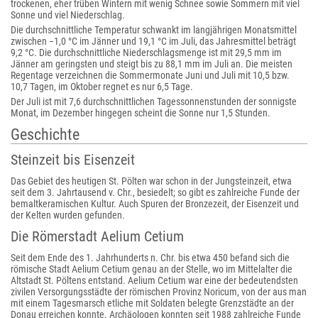
trockenen, eher trüben Wintern mit wenig Schnee sowie Sommern mit viel
Sonne und viel Niederschlag.
Die durchschnittliche Temperatur schwankt im langjährigen Monatsmittel
zwischen −1,0 °C im Jänner und 19,1 °C im Juli, das Jahresmittel beträgt
9,2 °C. Die durchschnittliche Niederschlagsmenge ist mit 29,5 mm im
Jänner am geringsten und steigt bis zu 88,1 mm im Juli an. Die meisten
Regentage verzeichnen die Sommermonate Juni und Juli mit 10,5 bzw.
10,7 Tagen, im Oktober regnet es nur 6,5 Tage.
Der Juli ist mit 7,6 durchschnittlichen Tagessonnenstunden der sonnigste
Monat, im Dezember hingegen scheint die Sonne nur 1,5 Stunden.
Geschichte
Steinzeit bis Eisenzeit
Das Gebiet des heutigen St. Pölten war schon in der Jungsteinzeit, etwa
seit dem 3. Jahrtausend v. Chr., besiedelt; so gibt es zahlreiche Funde der
bemaltkeramischen Kultur. Auch Spuren der Bronzezeit, der Eisenzeit und
der Kelten wurden gefunden.
Die Römerstadt Aelium Cetium
Seit dem Ende des 1. Jahrhunderts n. Chr. bis etwa 450 befand sich die
römische Stadt Aelium Cetium genau an der Stelle, wo im Mittelalter die
Altstadt St. Pöltens entstand. Aelium Cetium war eine der bedeutendsten
zivilen Versorgungsstädte der römischen Provinz Noricum, von der aus man
mit einem Tagesmarsch etliche mit Soldaten belegte Grenzstädte an der
Donau erreichen konnte. Archäologen konnten seit 1988 zahlreiche Funde