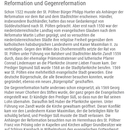
Reformation und Gegenreformation
Schon 1522 musste der St. Pöltner Bürger Philipp Hueter als Anhänger der
Reformation vor dem Rat und dem Stadtrichter erscheinen. Händler,
insbesondere Buchhändler, hatten das neue Gedankengut von
Süddeutschland nach St. Pölten gebracht. Aber erst nach 1550 war der
niederösterreichische Landtag vom evangelischen Glauben nach dem
Reformator Martin Luther geprägt, und so versuchten die
niederösterreichischen Städte ihre religiöse Freiheit gegenüber dem
katholischen habsburgischen Landesherrn und Kaiser Maximilian II. zu
verteidigen. Gegen den Willen des Chorherrenstifts setzte der Rat von
St. Pölten unter Führung von Ratsherr und Stadtrichter
Martin Zandt
1559
durch, dass der ehemalige Prämonstratenser und lutherische Pfarrer
Conrad Lindemayer an die Pfarrkirche
Unserer Lieben Frauen
kam. Der
Prediger Sigmund Süß wurde 1568 an die Stadtpfarrkirche berufen. 1569
war St. Pölten eine mehrheitlich evangelische Stadt geworden. Eine
deutsche Bürgerschule, die alle Bewohner besuchen konnten, wurde
gegründet, ebenso ein neues „Bürgerspital“ geschaffen.
Die Gegenreformation hatte anderswo schon eingesetzt, als 1569 Georg
Huber neuer Chorherr des Stiftes wurde, der ganz gegen die Evangelischen
eingestellt war. Er kündigte den Prediger Süß, so dass nun der Rat seinen
Lohn übernahm. Daraufhin ließ Huber die Pfarrkirche sperren. Unter
Führung von Zandt wurde die Kirche gewaltsam geöffnet. Dieser Konflikt
kam vor den Landesherrn Kaiser Maximilian, der die beteiligten Räte für
schuldig befand, und Prediger Süß musste die Stadt verlassen. Die
Anhänger der Reformation besuchten nun im Herrenhaus des St. Pöltner
Franz von Prösing oder in Kapellen und Kirchen adliger Grundbesitzer wie
auf Schloss Kreisbach in Wilhelmsburg den evangelischen Gottesdienst.