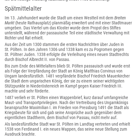
Spätmittelalter
Im 13. Jahrhundert wurde die Stadt um einen Westteil mit dem
Breiten
Markt
(heute Rathausplatz) planmäßig erweitert und mit einer Stadtmauer
umgeben. Das Viertel um das Kloster wurde dem Propst des Stiftes
unterstellt, während der passauische Teil eine städtische Verwaltung mit
Richter und Rat erhielt.
Aus der Zeit um 1300 stammen die ersten Nachrichten über Juden in
St. Pölten. In den Jahren 1306 und 1338 kam es zu Pogromen gegen
St. Pöltner Juden. 1338 erfolgte die Verleihung eines neuen Stadtrechts
durch Bischof Albrecht II. von Passau.
Bis zum Ende des Mittelalters blieb St. Pölten passauisch und wurde erst
als Folge der Verpfändung der Stadt an König Matthias Corvinus von
Ungarn landesfürstlich. 1481 verpfändete Bischof Friedrich Mauerkircher
die Stadt dem ungarischen König, der sie zu einem seiner wichtigsten
Stützpunkte in Niederösterreich im Kampf gegen Kaiser Friedrich III.
machte und sehr förderte.
1487 verlieh er St. Pölten einen Wappenbrief, kurz darauf umfangreiche
Maut- und Transportprivilegien. Nach der Vertreibung des Ungarnkönigs
beanspruchte Maximilian I. im Frieden von Pressburg 1491 die Stadt als
Kriegsbeute für sich und gab seine Ansprüche auch gegenüber dem
eigentlichen Stadtherrn, dem Bischof von Passau, nicht mehr auf.
Als landesfürstliche Stadt war St. Pölten im Landtag vertreten und erhielt
1538 von Ferdinand I. ein neues Wappen, das seine neue Stellung zum
Ausdruck brachte.