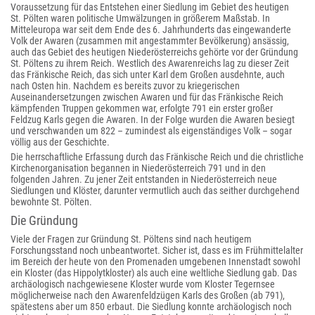
Voraussetzung für das Entstehen einer Siedlung im Gebiet des heutigen
St. Pölten waren politische Umwälzungen in größerem Maßstab. In
Mitteleuropa war seit dem Ende des 6. Jahrhunderts das eingewanderte
Volk der Awaren (zusammen mit angestammter Bevölkerung) ansässig,
auch das Gebiet des heutigen Niederösterreichs gehörte vor der Gründung
St. Pöltens zu ihrem Reich. Westlich des Awarenreichs lag zu dieser Zeit
das Fränkische Reich, das sich unter Karl dem Großen ausdehnte, auch
nach Osten hin. Nachdem es bereits zuvor zu kriegerischen
Auseinandersetzungen zwischen Awaren und für das Fränkische Reich
kämpfenden Truppen gekommen war, erfolgte 791 ein erster großer
Feldzug Karls gegen die Awaren. In der Folge wurden die Awaren besiegt
und verschwanden um 822 – zumindest als eigenständiges Volk – sogar
völlig aus der Geschichte.
Die herrschaftliche Erfassung durch das Fränkische Reich und die christliche
Kirchenorganisation begannen in Niederösterreich 791 und in den
folgenden Jahren. Zu jener Zeit entstanden in Niederösterreich neue
Siedlungen und Klöster, darunter vermutlich auch das seither durchgehend
bewohnte St. Pölten.
Die Gründung
Viele der Fragen zur Gründung St. Pöltens sind nach heutigem
Forschungsstand noch unbeantwortet. Sicher ist, dass es im Frühmittelalter
im Bereich der heute von den Promenaden umgebenen Innenstadt sowohl
ein Kloster (das Hippolytkloster) als auch eine weltliche Siedlung gab. Das
archäologisch nachgewiesene Kloster wurde vom Kloster Tegernsee
möglicherweise nach den Awarenfeldzügen Karls des Großen (ab 791),
spätestens aber um 850 erbaut. Die Siedlung konnte archäologisch noch