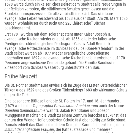
1578 wurde durch ein kaiserliches Dekret dem Stadtrat alle Neuerungen in
der Religion verboten, die städtischen Schulen geschlossen und die
Fronleichnamsprozession für alle verbindlich erklärt. Das sichtbare
evangelische Leben verschwand bis 1623 aus der Stadt. Am 20. März 1625
wurden Wohnhäuser durchsucht und 220 „häretische“ Bücher
beschlagnahmt.
Erst 1781 wurden mit dem Toleranzpatent unter Kaiser Joseph II.
evangelische Kirchen wieder erlaubt. Ab 1856 leitete der lutherische
Prediger des oldenburgischen Reichsgrafs Gustav Adolf Bentinck
evangelische Gottesdienste im Schloss Fridau bei Ober-Grafendorf. In der
Stadt selbst wurden ab 1877 wieder evangelische Gottesdienste
abgehalten und 1892 eine evangelische Kirche für die inzwischen auf 170
Personen angewachsene Gemeinde gebaut. Die Familie Baudissin-
Zinzendorf vom Schloss Wasserburg unterstützte den Bau.
Frühe Neuzeit
Die St. Pöltner Stadtmauer erwies sich im Zuge des Ersten Österreichischen
Türkenkriegs 1529 und des Großen Türkenkriegs 1683 als wirksamer Schutz
gegen die Türken.
Eine besondere Blütezeit erlebte St. Pölten im 17. und 18. Jahrhundert
(1679 wird in der
Topographia Provinciarum Austriacarum
auch der Name
Oppidum Sampoltanum
erwähnt). Jakob Prandtauer und Joseph
Munggenast machten die Stadt zu einem Zentrum barocker Baukunst, das
der um den Wiener Hof gruppierten Schule fast ebenbürtig zur Seite stand
.
Damals erhielt das Stadtbild mit dem Dom, der Karmelitinnenkirche, dem
Institut der Englischen Fräulein
, der Rathausfassade und mehreren