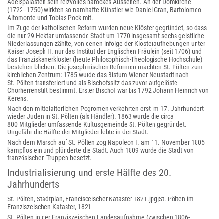
Adelspalästen sein reizvolles barockes Aussehen. An der Domkirche
(1722–1750) wirkten so namhafte Künstler wie Daniel Gran, Bartolomeo
Altomonte und Tobias Pock mit.
Im Zuge der katholischen Reform wurden neue Klöster gegründet, so dass
die nur 29 Hektar umfassende Stadt um 1770 insgesamt sechs geistliche
Niederlassungen zählte, von denen infolge der Klosteraufhebungen unter
Kaiser Joseph II. nur das Institut der Englischen Fräulein (seit 1706) und
das Franziskanerkloster (heute Philosophisch-Theologische Hochschule)
bestehen blieben. Die josephinischen Reformen machten St. Pölten zum
kirchlichen Zentrum: 1785 wurde das Bistum Wiener Neustadt nach
St. Pölten transferiert und als Bischofssitz das zuvor aufgelöste
Chorherrenstift bestimmt. Erster Bischof war bis 1792 Johann Heinrich von
Kerens.
Nach den mittelalterlichen Pogromen verkehrten erst im 17. Jahrhundert
wieder Juden in St. Pölten (als Händler). 1863 wurde die circa
800 Mitglieder umfassende Kultusgemeinde St. Pölten gegründet.
Ungefähr die Hälfte der Mitglieder lebte in der Stadt.
Nach dem Marsch auf St. Pölten zog Napoleon I. am 11. November 1805
kampflos ein und plünderte die Stadt. Auch 1809 wurde die Stadt von
französischen Truppen besetzt.
Industrialisierung und erste Hälfte des 20.
Jahrhunderts
St. Pölten, Stadtplan, Francisceischer Kataster 1821.jpg|St. Pölten im
Franziszeischen Kataster, 1821
St. Pölten in der Franziszeischen Landesaufnahme (zwischen 1806-