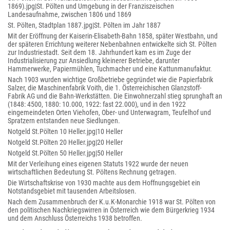
1869).jpg|St. Pölten und Umgebung in der Franziszeischen
Landesaufnahme, zwischen 1806 und 1869
St. Pölten, Stadtplan 1887.jpg|St. Pölten im Jahr 1887
Mit der Eröffnung der Kaiserin-Elisabeth-Bahn 1858, später Westbahn, und
der späteren Errichtung weiterer Nebenbahnen entwickelte sich St. Pölten
zur Industriestadt. Seit dem 18. Jahrhundert kam es im Zuge der
Industrialisierung zur Ansiedlung kleinerer Betriebe, darunter
Hammerwerke, Papiermühlen, Tuchmacher und eine Kattunmanufaktur.
Nach 1903 wurden wichtige Großbetriebe gegründet wie die Papierfabrik
Salzer, die Maschinenfabrik Voith, die 1. Österreichischen Glanzstoff-
Fabrik AG und die Bahn-Werkstätten. Die Einwohnerzahl stieg sprunghaft an
(1848: 4500, 1880: 10.000, 1922: fast 22.000), und in den 1922
eingemeindeten Orten Viehofen, Ober- und Unterwagram, Teufelhof und
Spratzern entstanden neue Siedlungen.
Notgeld St.Pölten 10 Heller.jpg|10 Heller
Notgeld St.Pölten 20 Heller.jpg|20 Heller
Notgeld St.Pölten 50 Heller.jpg|50 Heller
Mit der Verleihung eines eigenen Statuts 1922 wurde der neuen
wirtschaftlichen Bedeutung St. Pöltens Rechnung getragen.
Die Wirtschaftskrise von 1930 machte aus dem Hoffnungsgebiet ein
Notstandsgebiet mit tausenden Arbeitslosen.
Nach dem Zusammenbruch der K.u.K-Monarchie 1918 war St. Pölten von
den politischen Nachkriegswirren in Österreich wie dem Bürgerkrieg 1934
und dem Anschluss Österreichs 1938 betroffen.