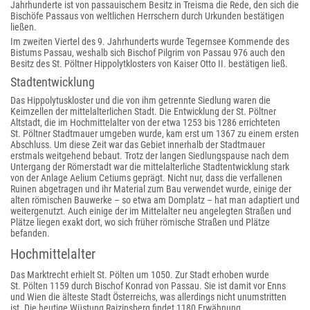
Jahrhunderte ist von passauischem Besitz in Treisma die Rede, den sich die
Bischöfe Passaus von weltlichen Herrschern durch Urkunden bestätigen
ließen.
Im zweiten Viertel des 9. Jahrhunderts wurde Tegernsee Kommende des
Bistums Passau, weshalb sich Bischof Pilgrim von Passau 976 auch den
Besitz des St. Pöltner Hippolytklosters von Kaiser Otto II. bestätigen ließ.
Stadtentwicklung
Das Hippolytuskloster und die von ihm getrennte Siedlung waren die
Keimzellen der mittelalterlichen Stadt. Die Entwicklung der St. Pöltner
Altstadt, die im Hochmittelalter von der etwa 1253 bis 1286 errichteten
St. Pöltner Stadtmauer umgeben wurde, kam erst um 1367 zu einem ersten
Abschluss. Um diese Zeit war das Gebiet innerhalb der Stadtmauer
erstmals weitgehend bebaut. Trotz der langen Siedlungspause nach dem
Untergang der Römerstadt war die mittelalterliche Stadtentwicklung stark
von der Anlage Aelium Cetiums geprägt. Nicht nur, dass die verfallenen
Ruinen abgetragen und ihr Material zum Bau verwendet wurde, einige der
alten römischen Bauwerke – so etwa am Domplatz – hat man adaptiert und
weitergenutzt. Auch einige der im Mittelalter neu angelegten Straßen und
Plätze liegen exakt dort, wo sich früher römische Straßen und Plätze
befanden.
Hochmittelalter
Das Marktrecht erhielt St. Pölten um 1050. Zur Stadt erhoben wurde
St. Pölten 1159 durch Bischof Konrad von Passau. Sie ist damit vor Enns
und Wien die älteste Stadt Österreichs, was allerdings nicht unumstritten
ist. Die heutige Wüstung Raizinsberg findet 1180 Erwähnung.