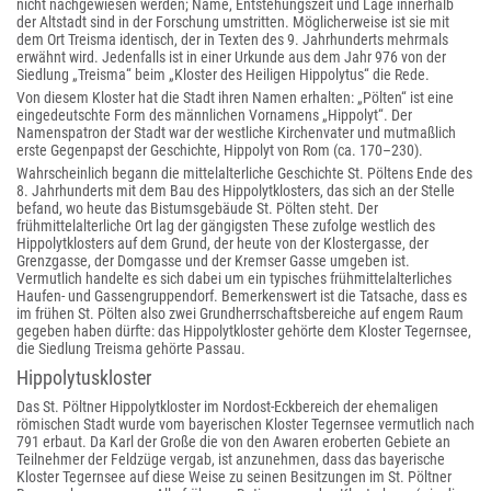
nicht nachgewiesen werden; Name, Entstehungszeit und Lage innerhalb
der Altstadt sind in der Forschung umstritten. Möglicherweise ist sie mit
dem Ort Treisma identisch, der in Texten des 9. Jahrhunderts mehrmals
erwähnt wird. Jedenfalls ist in einer Urkunde aus dem Jahr 976 von der
Siedlung „Treisma“ beim „Kloster des Heiligen Hippolytus“ die Rede.
Von diesem Kloster hat die Stadt ihren Namen erhalten: „Pölten“ ist eine
eingedeutschte Form des männlichen Vornamens „Hippolyt“. Der
Namenspatron der Stadt war der westliche Kirchenvater und mutmaßlich
erste Gegenpapst der Geschichte, Hippolyt von Rom (ca. 170–230).
Wahrscheinlich begann die mittelalterliche Geschichte St. Pöltens Ende des
8. Jahrhunderts mit dem Bau des Hippolytklosters, das sich an der Stelle
befand, wo heute das Bistumsgebäude St. Pölten steht. Der
frühmittelalterliche Ort lag der gängigsten These zufolge westlich des
Hippolytklosters auf dem Grund, der heute von der Klostergasse, der
Grenzgasse, der Domgasse und der Kremser Gasse umgeben ist.
Vermutlich handelte es sich dabei um ein typisches frühmittelalterliches
Haufen- und Gassengruppendorf. Bemerkenswert ist die Tatsache, dass es
im frühen St. Pölten also zwei Grundherrschaftsbereiche auf engem Raum
gegeben haben dürfte: das Hippolytkloster gehörte dem Kloster Tegernsee,
die Siedlung Treisma gehörte Passau.
Hippolytuskloster
Das St. Pöltner Hippolytkloster im Nordost-Eckbereich der ehemaligen
römischen Stadt wurde vom bayerischen Kloster Tegernsee vermutlich nach
791 erbaut. Da Karl der Große die von den Awaren eroberten Gebiete an
Teilnehmer der Feldzüge vergab, ist anzunehmen, dass das bayerische
Kloster Tegernsee auf diese Weise zu seinen Besitzungen im St. Pöltner