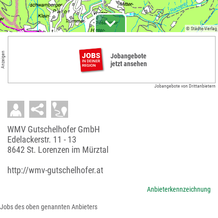
© Städte-Verlag
Anzeigen
Jobangebote
jetzt ansehen
Jobangebote von Drittanbietern
WMV Gutschelhofer GmbH
Edelackerstr. 11 - 13
8642 St. Lorenzen im Mürztal
http://wmv-gutschelhofer.at
Anbieterkennzeichnung
Jobs des oben genannten Anbieters