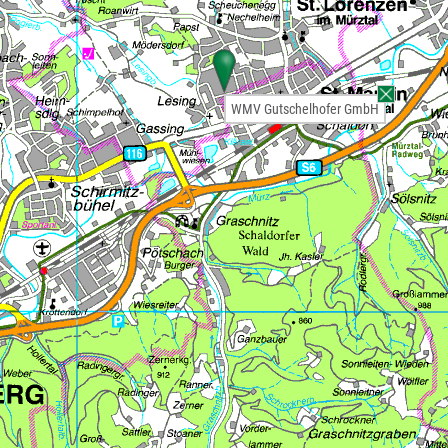
WMV Gutschelhofer GmbH