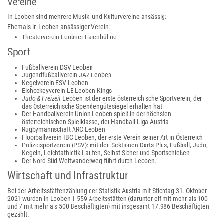
Vereine
In Leoben sind mehrere Musik- und Kulturvereine ansässig:
Ehemals in Leoben ansässiger Verein:
Theaterverein Leobner Laienbühne
Sport
Fußballverein DSV Leoben
Jugendfußballverein JAZ Leoben
Kegelverein ESV Leoben
Eishockeyverein LE Leoben Kings
Judo & Freizeit
Leoben ist der erste österreichische Sportverein, der
das Österreichische Spendengütesiegel erhalten hat.
Der Handballverein Union Leoben spielt in der höchsten
österreichischen Spielklasse, der Handball Liga Austria
Rugbymannschaft ARC Leoben
Floorballverein IBC Leoben, der erste Verein seiner Art in Österreich
Polizeisportverein (PSV): mit den Sektionen Darts-Plus, Fußball, Judo,
Kegeln, Leichtathletik-Laufen, Selbst-Sicher und Sportschießen
Der Nord-Süd-Weitwanderweg führt durch Leoben.
Wirtschaft und Infrastruktur
Bei der Arbeitsstättenzählung der Statistik Austria mit Stichtag 31. Oktober
2021 wurden in Leoben 1 559 Arbeitsstätten (darunter elf mit mehr als 100
und 7 mit mehr als 500 Beschäftigten) mit insgesamt 17.986 Beschäftigten
gezählt.