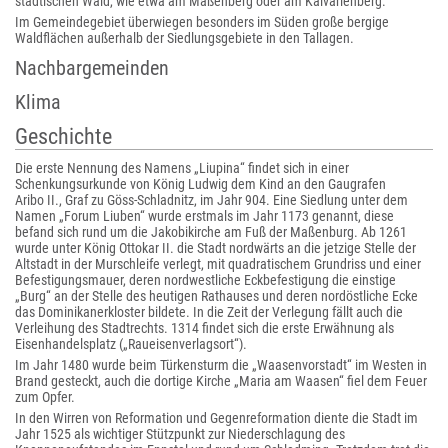
städtischen Wald, wie etwa am Maßenberg oder am Kalvarienberg.
Im Gemeindegebiet überwiegen besonders im Süden große bergige
Waldflächen außerhalb der Siedlungsgebiete in den Tallagen.
Nachbargemeinden
Klima
Geschichte
Die erste Nennung des Namens „Liupina“ findet sich in einer
Schenkungsurkunde von König Ludwig dem Kind an den Gaugrafen
Aribo II., Graf zu Göss-Schladnitz, im Jahr 904. Eine Siedlung unter dem
Namen „Forum Liuben“ wurde erstmals im Jahr 1173 genannt, diese
befand sich rund um die Jakobikirche am Fuß der Maßenburg. Ab 1261
wurde unter König Ottokar II. die Stadt nordwärts an die jetzige Stelle der
Altstadt in der Murschleife verlegt, mit quadratischem Grundriss und einer
Befestigungsmauer, deren nordwestliche Eckbefestigung die einstige
„Burg“ an der Stelle des heutigen Rathauses und deren nordöstliche Ecke
das Dominikanerkloster bildete. In die Zeit der Verlegung fällt auch die
Verleihung des Stadtrechts. 1314 findet sich die erste Erwähnung als
Eisenhandelsplatz („Raueisenverlagsort“).
Im Jahr 1480 wurde beim Türkensturm die „Waasenvorstadt“ im Westen in
Brand gesteckt, auch die dortige Kirche „Maria am Waasen“ fiel dem Feuer
zum Opfer.
In den Wirren von Reformation und Gegenreformation diente die Stadt im
Jahr 1525 als wichtiger Stützpunkt zur Niederschlagung des