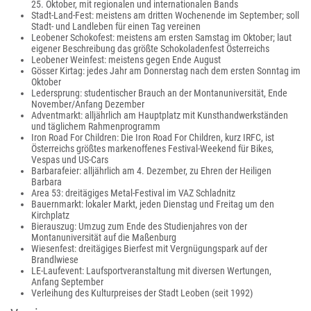
25. Oktober, mit regionalen und internationalen Bands
Stadt-Land-Fest: meistens am dritten Wochenende im September; soll
Stadt- und Landleben für einen Tag vereinen
Leobener Schokofest: meistens am ersten Samstag im Oktober; laut
eigener Beschreibung das größte Schokoladenfest Österreichs
Leobener Weinfest: meistens gegen Ende August
Gösser Kirtag: jedes Jahr am Donnerstag nach dem ersten Sonntag im
Oktober
Ledersprung: studentischer Brauch an der Montanuniversität, Ende
November/Anfang Dezember
Adventmarkt: alljährlich am Hauptplatz mit Kunsthandwerkständen
und täglichem Rahmenprogramm
Iron Road For Children: Die Iron Road For Children, kurz IRFC, ist
Österreichs größtes markenoffenes Festival-Weekend für Bikes,
Vespas und US-Cars
Barbarafeier: alljährlich am 4. Dezember, zu Ehren der Heiligen
Barbara
Area 53: dreitägiges Metal-Festival im VAZ Schladnitz
Bauernmarkt: lokaler Markt, jeden Dienstag und Freitag um den
Kirchplatz
Bierauszug: Umzug zum Ende des Studienjahres von der
Montanuniversität auf die Maßenburg
Wiesenfest: dreitägiges Bierfest mit Vergnügungspark auf der
Brandlwiese
LE-Laufevent: Laufsportveranstaltung mit diversen Wertungen,
Anfang September
Verleihung des Kulturpreises der Stadt Leoben (seit 1992)