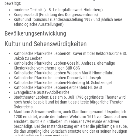
bewältigt:
moderne Technik (z. B. Leiterplattenwerk Hinterberg)
Kongressstadt (Errichtung des Kongresszentrums)
Kultur und Tourismus (Landesausstellung 1997 und jährlich neue
ethnologische Ausstellungen)
Bevölkerungsentwicklung
Kultur und Sehenswürdigkeiten
Katholische Pfarrkirche Leoben-St. Xaver mit der Rektoratskirche St.
Jakob zu Leoben
Katholische Pfarrkirche Leoben-Göss hl. Andreas, ehemalige
Klosterkirche vom ehemaligen Stift Göß
Katholische Pfarrkirche Leoben-Waasen Mariä Himmelfahrt
Katholische Pfarrkirche Leoben-Donawitz hl. Joseph
Katholische Pfarrkirche Leoben-Hinterberg hl. Schutzengel
Katholische Pfarrkirche Leoben-Lerchenfeld Hl. Geist
Evangelische Gustav-Adolf-Kirche
Stadttheater Leoben: Das am 6. Juli 1790 gegründete Theater wird
noch heute bespielt und ist damit das älteste bürgerliche Theater
Österreichs.
Mautturm Schwammerlturm, auch Stadtturm genannt: Ursprünglich
1280 errichtet, wurde der frühere Wehrturm 1615 von Grund auf neu
errichtet. Durch ein Erdbeben im Februar 1794 wurde er schwer
beschädigt. Bei der Instandsetzung erhielt er die pilzförmige Haube,
die das ursprüngliche Spitzdach ersetzte und der er seinen heutigen