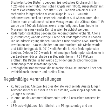
Bischofssitz des Bistums Leoben. Spätgotisches Kirchenschiff (um
1520) über einer frühromanischen Krypta (um 1000), ausgestattet mit
einem klassizistischen Hochaltar 1793. Flankiert von einer allein
stehenden frühgotischen Michaelskapelle 1271–1283 mit
sehenswerten Fresken dieser Zeit. Aus dem Stift Göss stammt das
älteste noch erhaltene christliche Messgewand, der „Gösser Ornat“. Es
wurde um 1260 als Seidenstickerei angefertigt und kann heute im
Museum für angewandte Kunst in Wien besichtigt werden.
Redemptoristenkolleg Leoben: Die Redemptoristenkirche St. Alfons
(Klosterkirche) war die einzige Kirche der Redemptoristen in Leoben.
Die Grundsteinlegung für den Bau der Kirche erfolgte 1846. Durch die
Revolution von 1848 wurde der Bau unterbrochen. Die Kirche wurde
erst 1854 fertiggestellt. 2010 verließen die letzten Redemptoristen
Leoben. Oktober 2010 wurde im ehemaligen Redemptoristenkloster in
der Leobener Gösserstraße ein Studentenheim mit 39 Plätzen
eröffnet. Die Kirche selbst wurde 2014 der griechisch-orthodoxen
Glaubensgemeinschaft übergeben.
Erzbergbahn: Bahnstrecke, die teilweise als Museumsbahn über den
Präbichl nach Eisenerz und Hieflau führt.
Regelmäßige Veranstaltungen
Kulturquartier: Alle zwei bis drei Monate wechselnde Ausstellungen
zeitgenössischer Künstler in der Kunsthalle, Workshop-Angebote im
„Jungen Museum“
Internationale Sommerphilharmonie: Reihe klassischer Konzerte im
Juli
LE-Music-Night: zwei Mal jährlich, am Pfingstsonntag und am