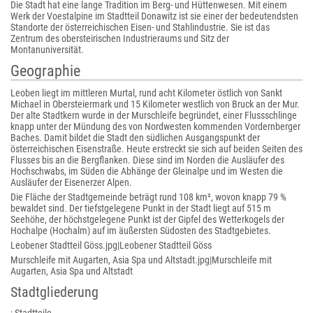
Die Stadt hat eine lange Tradition im Berg- und Hüttenwesen. Mit einem
Werk der Voestalpine im Stadtteil Donawitz ist sie einer der bedeutendsten
Standorte der österreichischen Eisen- und Stahlindustrie. Sie ist das
Zentrum des obersteirischen Industrieraums und Sitz der
Montanuniversität.
Geographie
Leoben liegt im mittleren Murtal, rund acht Kilometer östlich von Sankt
Michael in Obersteiermark und 15 Kilometer westlich von Bruck an der Mur.
Der alte Stadtkern wurde in der Murschleife begründet, einer Flussschlinge
knapp unter der Mündung des von Nordwesten kommenden Vordernberger
Baches. Damit bildet die Stadt den südlichen Ausgangspunkt der
österreichischen Eisenstraße. Heute erstreckt sie sich auf beiden Seiten des
Flusses bis an die Bergflanken. Diese sind im Norden die Ausläufer des
Hochschwabs, im Süden die Abhänge der Gleinalpe und im Westen die
Ausläufer der Eisenerzer Alpen.
Die Fläche der Stadtgemeinde beträgt rund 108 km², wovon knapp 79 %
bewaldet sind. Der tiefstgelegene Punkt in der Stadt liegt auf 515 m
Seehöhe, der höchstgelegene Punkt ist der Gipfel des Wetterkogels der
Hochalpe (Hochalm) auf im äußersten Südosten des Stadtgebietes.
Leobener Stadtteil Göss.jpg|Leobener Stadtteil Göss
Murschleife mit Augarten, Asia Spa und Altstadt.jpg|Murschleife mit
Augarten, Asia Spa und Altstadt
Stadtgliederung