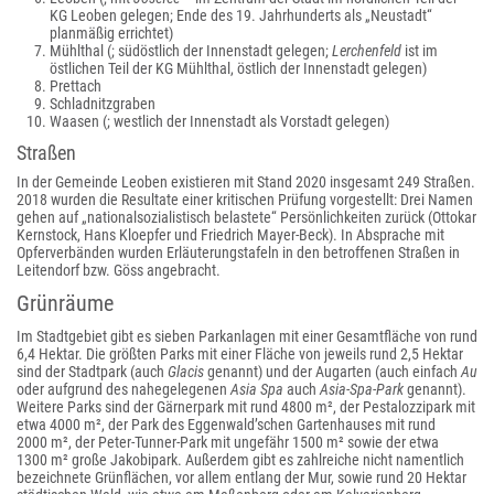
KG Leoben gelegen; Ende des 19. Jahrhunderts als „Neustadt“
planmäßig errichtet)
Mühlthal (; südöstlich der Innenstadt gelegen;
Lerchenfeld
ist im
östlichen Teil der KG Mühlthal, östlich der Innenstadt gelegen)
Prettach
Schladnitzgraben
Waasen (; westlich der Innenstadt als Vorstadt gelegen)
Straßen
In der Gemeinde Leoben existieren mit Stand 2020 insgesamt 249 Straßen.
2018 wurden die Resultate einer kritischen Prüfung vorgestellt: Drei Namen
gehen auf „nationalsozialistisch belastete“ Persönlichkeiten zurück (Ottokar
Kernstock, Hans Kloepfer und Friedrich Mayer-Beck). In Absprache mit
Opferverbänden wurden Erläuterungstafeln in den betroffenen Straßen in
Leitendorf bzw. Göss angebracht.
Grünräume
Im Stadtgebiet gibt es sieben Parkanlagen mit einer Gesamtfläche von rund
6,4 Hektar. Die größten Parks mit einer Fläche von jeweils rund 2,5 Hektar
sind der Stadtpark (auch
Glacis
genannt) und der Augarten (auch einfach
Au
oder aufgrund des nahegelegenen
Asia Spa
auch
Asia-Spa-Park
genannt).
Weitere Parks sind der Gärnerpark mit rund 4800 m², der Pestalozzipark mit
etwa 4000 m², der Park des Eggenwald’schen Gartenhauses mit rund
2000 m², der Peter-Tunner-Park mit ungefähr 1500 m² sowie der etwa
1300 m² große Jakobipark. Außerdem gibt es zahlreiche nicht namentlich
bezeichnete Grünflächen, vor allem entlang der Mur, sowie rund 20 Hektar