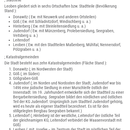
; Stadtteile
Leoben gliedert sich in sechs Ortschaften bzw. Stadtteile (Bevölkerung
Stand ):
Donawitz ( Ew. mit Neuwerk und anderen Ortsteilen)
Göß ( Ew. mit Schladnitzdorf, Windischberg u. a.)
Hinterberg ( Ew. mit Steinleitensiedlung u. a.)
Judendorf ( Ew. mit Münzenberg, Prolebersiedlung, Seegraben,
Veitsberg u. a.)
Leitendorf
Leoben ( Ew. mit den Stadtteilen Maßenberg, Mühltal, Nennersdorf,
Pölzgraben u. a.)
; Katastralgemeinden
Die Stadt besteht aus zehn Katastralgemeinden (Fläche Stand ):
Donawitz (; im Nordwesten der Stadt)
Göß (; im Süden)
Gößgraben-Göß
Judendorf (; im Norden und Nordosten der Stadt; Judendorf war bis
1496 eine jüdische Siedlung in einer Murschleife östlich der
Innenstadt. Im 19. Jahrhundert entwickelte sich der Stadtteil zu einer
Bergarbeitersiedlung.
Seegraben
bildet den nördlichen und östlichen
Teil der KG Judendorf. Ursprünglich zum Stadtteil Judendorf gehörig,
wird es heute als eigener Stadtteil bezeichnet. Es ist für den
stillgelegten Bergbau Seegraben bekannt.)
Leitendorf (;
Hinterberg
ist der westliche,
Leitendorf
der östliche Teil
der gleichnamigen KG; Leitendorf verbindet die Waasenvorstadt mit
Göß)
Leoben (; mit
Josefee
– im Zentrum der Stadt im nördlichen Teil der