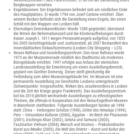
Steinmetzmeister Franz Pack errichtet. Er ist mit der Darstellung eines
Bergknappen versehen.
Engelsbrunnen: Der Engelsbrunnen befindet sich am nördlichen Ende
des Hauptplatzes. Er wurde 1794 von Josef Carlone errichtet. Über
seinem Becken befindet sich die Darstellung eines Engels, der einen
Schild mit den Wappen von Leoben hält.
Ehemaliges Dominikanerkloster: Wurde 1280 gegründet, überstand
die Wirren der Reformationszeit und die Klosteraufhebungen durch
Kaiser Joseph I. 1811 wegen Personalmangels aufgelöst, von 1855
bis 2005 Gerichtsgebäude und Justizanstalt, ab 2007 Bestandteil des
Innerstädtischen Einkaufszentrums (Leoben City Shopping – LCS)
Neues Rathaus und Ausstellungszentrum: Das neue Rathaus wurde
1973 an der Murpromenade nördlich des Stadtturms als modernes
Bürogebäude errichtet. 1997 erfolgte aus Anlass der steirischen
Landesausstellung die Erweiterung um einen Ausstellungsbereich,
geplant von Günther Domenig. Dieser stellt gleichzeitig die
Verbindung zum alten Museumsgebäude her. Im Museum ist eine
permanente Ausstellung zur Geschichte Leobens untergebracht
(Schwerpunkte: Vorgeschichte, Wirken des Jesuitenordens in Leoben
und die Zeit der Kriege gegen Frankreich). Das Ausstellungszentrum
bot bis 2019 jährlich wechselnde Ausstellungen zu ethnologischen
Themen, die oftmals in Kooperation mit den Reiss-Engelhorn-Museen
in Mannheim stattfanden. Folgende Ausstellungen fanden ab 1998
statt:
China – Verborgene Schätze
(1998),
Götter des Himalaja
(1999),
Peru – Versunkene Kulturen
(2000),
Ägypten – Im Reich der Pharaonen
(2001),
Dschingis Khan
(2002),
Geisha und Samurai
(2003),
Faszination Vietnam
(2004),
Mensch und Kosmos – Präkolumbische
Kunst aus Mexiko
(2005),
Die Welt des Orients – Kunst und Kultur des