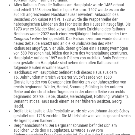
volkstümlichen Namen verdankt.
Altes Rathaus: Das alte Rathaus am Hauptplatz wurde 1485 erbaut
und erhielt 1568 einen fünfseitigen Eckturm. 1607 wurde es um die
südlich angrenzenden Nachbarhäuser erweitert. Anlässlich des
Besuches von Kaiser Karl VI. 1728 wurde die Wappenreihe der
habsburgischen Länder an der Frontseite des Hauses hinzugefügt. Bis
1973 war es Sitz der Stadtverwaltung. Nach Errichtung des Rathaus-
Neubaus wurde 2022 nach einer zweijährigen Umbauphase der
Live
Congress Leoben
fertiggestellt. Das Einkaufszentrum wurde durch ein
neues Gebäude ersetzt und an die Räumlichkeiten des Alten
Rathauses angefügt. Vier Säle, deren größter ein Fassungsvermögen
von 580 Personen hat, bilden den Kern des Veranstaltungszentrums.
Hauptplatz: Auf dem 1997 nach Plänen von Architekt Boris Podrecca
neu gestalteten Hauptplatz sind neben dem alten Rathaus noch
folgende Bauten erwähnenswert:
Hacklhaus: Am Hauptplatz befindet sich dieses Haus aus dem
16. Jahrhundert mit reich verzierter Stuckfassade von 1680
(Darstellung der von Gewappneten flankierten vier Jahreszeiten von
rechts beginnend: Winter, Herbst, Sommer, Frühling in der unteren
Reihe und der christlichen Tugenden in der oberen Reihe von rechts
beginnend: Stärke, Liebe, Glaube, Gerechtigkeit, Hoffnung, Wahrheit).
Benannt ist das Haus nach einem seiner früheren Besitzer, Georg
Hackl.
Dreifaltigkeitssäule: Als Pestsäule wurde sie von Johann Jacob Schoy
gestaltet und 1718 errichtet. Die Mittelsäule wird von insgesamt sechs
Heiligenfiguren flankiert.
Bergmannsbrunnen: Der Bergmannsbrunnen befindet sich am
südlichen Ende des Hauptplatzes. Er wurde 1799 vom