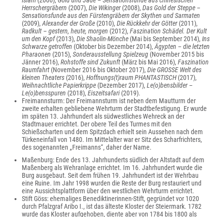
Islam
(2006),
Gold und Jade – Sensationsfunde aus chinesischen
Herrschergräbern
(2007),
Die Wikinger
(2008),
Das Gold der Steppe –
Sensationsfunde aus den Fürstengräbern der Skythen und Sarmaten
(2009),
Alexander der Große
(2010),
Die Rückkehr der Götter
(2011),
Radkult – gestern, heute, morgen
(2012),
Faszination Schädel. Der Kult
um den Kopf
(2013),
Die Shaolin-Mönche
(Mai bis September 2014),
Ins
Schwarze getroffen
(Oktober bis Dezember 2014),
Ägypten – die letzten
Pharaonen
(2015),
Sonderausstellung Spielzeug
(November 2015 bis
Jänner 2016),
Rohstoffe sind Zukunft
(März bis Mai 2016),
Faszination
Raumfahrt
(November 2016 bis Oktober 2017),
Die GROSSE Welt des
kleinen Theaters
(2016),
Hoffnungs(t)raum PHANTASTISCH
(2017),
Weihnachtliche Papierkrippe
(Dezember 2017),
Le(o)bensbilder –
Le(o)bensspuren
(2018),
Eiszeitsafari
(2019).
Freimannsturm: Der Freimannsturm ist neben dem Mautturm der
zweite erhalten gebliebene Wehrturm der Stadtbefestigung. Er wurde
im späten 13. Jahrhundert als südwestliches Wehreck an der
Stadtmauer errichtet. Der obere Teil des Turmes mit den
Schießscharten und dem Spitzdach erhielt sein Aussehen nach dem
Türkeneinfall von 1480. Im Mittelalter war er Sitz des Scharfrichters,
des sogenannten „Freimanns“, daher der Name.
Maßenburg: Ende des 13. Jahrhunderts südlich der Altstadt auf dem
Maßenberg als Wehranlage errichtet. Im 16. Jahrhundert wurde die
Burg ausgebaut. Seit dem frühen 19. Jahrhundert ist der Wehrbau
eine Ruine. Im Jahr 1998 wurden die Reste der Burg restauriert und
eine Aussichtsplattform über den westlichen Wehrturm errichtet.
Stift Göss: ehemaliges Benediktinerinnen-Stift, gegründet vor 1020
durch Pfalzgraf Aribo I., ist das älteste Kloster der Steiermark. 1782
wurde das Kloster aufgehoben, diente aber von 1784 bis 1800 als