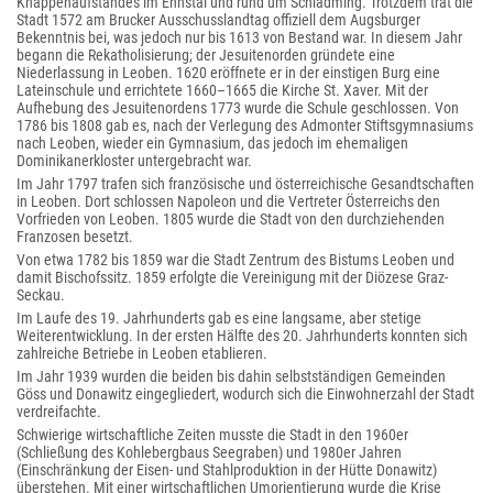
Knappenaufstandes im Ennstal und rund um Schladming. Trotzdem trat die
Stadt 1572 am Brucker Ausschusslandtag offiziell dem Augsburger
Bekenntnis bei, was jedoch nur bis 1613 von Bestand war. In diesem Jahr
begann die Rekatholisierung; der Jesuitenorden gründete eine
Niederlassung in Leoben. 1620 eröffnete er in der einstigen Burg eine
Lateinschule und errichtete 1660–1665 die Kirche St. Xaver. Mit der
Aufhebung des Jesuitenordens 1773 wurde die Schule geschlossen. Von
1786 bis 1808 gab es, nach der Verlegung des Admonter Stiftsgymnasiums
nach Leoben, wieder ein Gymnasium, das jedoch im ehemaligen
Dominikanerkloster untergebracht war.
Im Jahr 1797 trafen sich französische und österreichische Gesandtschaften
in Leoben. Dort schlossen Napoleon und die Vertreter Österreichs den
Vorfrieden von Leoben. 1805 wurde die Stadt von den durchziehenden
Franzosen besetzt.
Von etwa 1782 bis 1859 war die Stadt Zentrum des Bistums Leoben und
damit Bischofssitz. 1859 erfolgte die Vereinigung mit der Diözese Graz-
Seckau.
Im Laufe des 19. Jahrhunderts gab es eine langsame, aber stetige
Weiterentwicklung. In der ersten Hälfte des 20. Jahrhunderts konnten sich
zahlreiche Betriebe in Leoben etablieren.
Im Jahr 1939 wurden die beiden bis dahin selbstständigen Gemeinden
Göss und Donawitz eingegliedert, wodurch sich die Einwohnerzahl der Stadt
verdreifachte.
Schwierige wirtschaftliche Zeiten musste die Stadt in den 1960er
(Schließung des Kohlebergbaus Seegraben) und 1980er Jahren
(Einschränkung der Eisen- und Stahlproduktion in der Hütte Donawitz)
überstehen. Mit einer wirtschaftlichen Umorientierung wurde die Krise