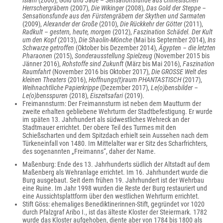
Islam
(2006),
Gold und Jade – Sensationsfunde aus chinesischen
Herrschergräbern
(2007),
Die Wikinger
(2008),
Das Gold der Steppe –
Sensationsfunde aus den Fürstengräbern der Skythen und Sarmaten
(2009),
Alexander der Große
(2010),
Die Rückkehr der Götter
(2011),
Radkult – gestern, heute, morgen
(2012),
Faszination Schädel. Der Kult
um den Kopf
(2013),
Die Shaolin-Mönche
(Mai bis September 2014),
Ins
Schwarze getroffen
(Oktober bis Dezember 2014),
Ägypten – die letzten
Pharaonen
(2015),
Sonderausstellung Spielzeug
(November 2015 bis
Jänner 2016),
Rohstoffe sind Zukunft
(März bis Mai 2016),
Faszination
Raumfahrt
(November 2016 bis Oktober 2017),
Die GROSSE Welt des
kleinen Theaters
(2016),
Hoffnungs(t)raum PHANTASTISCH
(2017),
Weihnachtliche Papierkrippe
(Dezember 2017),
Le(o)bensbilder –
Le(o)bensspuren
(2018),
Eiszeitsafari
(2019).
Freimannsturm: Der Freimannsturm ist neben dem Mautturm der
zweite erhalten gebliebene Wehrturm der Stadtbefestigung. Er wurde
im späten 13. Jahrhundert als südwestliches Wehreck an der
Stadtmauer errichtet. Der obere Teil des Turmes mit den
Schießscharten und dem Spitzdach erhielt sein Aussehen nach dem
Türkeneinfall von 1480. Im Mittelalter war er Sitz des Scharfrichters,
des sogenannten „Freimanns“, daher der Name.
Maßenburg: Ende des 13. Jahrhunderts südlich der Altstadt auf dem
Maßenberg als Wehranlage errichtet. Im 16. Jahrhundert wurde die
Burg ausgebaut. Seit dem frühen 19. Jahrhundert ist der Wehrbau
eine Ruine. Im Jahr 1998 wurden die Reste der Burg restauriert und
eine Aussichtsplattform über den westlichen Wehrturm errichtet.
Stift Göss: ehemaliges Benediktinerinnen-Stift, gegründet vor 1020
durch Pfalzgraf Aribo I., ist das älteste Kloster der Steiermark. 1782
wurde das Kloster aufgehoben, diente aber von 1784 bis 1800 als