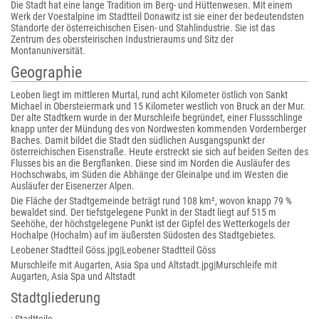
Die Stadt hat eine lange Tradition im Berg- und Hüttenwesen. Mit einem
Werk der Voestalpine im Stadtteil Donawitz ist sie einer der bedeutendsten
Standorte der österreichischen Eisen- und Stahlindustrie. Sie ist das
Zentrum des obersteirischen Industrieraums und Sitz der
Montanuniversität.
Geographie
Leoben liegt im mittleren Murtal, rund acht Kilometer östlich von Sankt
Michael in Obersteiermark und 15 Kilometer westlich von Bruck an der Mur.
Der alte Stadtkern wurde in der Murschleife begründet, einer Flussschlinge
knapp unter der Mündung des von Nordwesten kommenden Vordernberger
Baches. Damit bildet die Stadt den südlichen Ausgangspunkt der
österreichischen Eisenstraße. Heute erstreckt sie sich auf beiden Seiten des
Flusses bis an die Bergflanken. Diese sind im Norden die Ausläufer des
Hochschwabs, im Süden die Abhänge der Gleinalpe und im Westen die
Ausläufer der Eisenerzer Alpen.
Die Fläche der Stadtgemeinde beträgt rund 108 km², wovon knapp 79 %
bewaldet sind. Der tiefstgelegene Punkt in der Stadt liegt auf 515 m
Seehöhe, der höchstgelegene Punkt ist der Gipfel des Wetterkogels der
Hochalpe (Hochalm) auf im äußersten Südosten des Stadtgebietes.
Leobener Stadtteil Göss.jpg|Leobener Stadtteil Göss
Murschleife mit Augarten, Asia Spa und Altstadt.jpg|Murschleife mit
Augarten, Asia Spa und Altstadt
Stadtgliederung