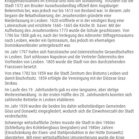
Knappenaufstandes im Ennstal und rund um Schladming. Trotzdem trat die
Stadt 1572 am Brucker Ausschusslandtag offiziell dem Augsburger
Bekenntnis bei, was jedoch nur bis 1613 von Bestand war. In diesem Jahr
begann die Rekatholisierung; der Jesuitenorden gründete eine
Niederlassung in Leoben. 1620 eröffnete er in der einstigen Burg eine
Lateinschule und errichtete 1660–1665 die Kirche St. Xaver. Mit der
Aufhebung des Jesuitenordens 1773 wurde die Schule geschlossen. Von
1786 bis 1808 gab es, nach der Verlegung des Admonter Stiftsgymnasiums
nach Leoben, wieder ein Gymnasium, das jedoch im ehemaligen
Dominikanerkloster untergebracht war.
Im Jahr 1797 trafen sich französische und österreichische Gesandtschaften
in Leoben. Dort schlossen Napoleon und die Vertreter Österreichs den
Vorfrieden von Leoben. 1805 wurde die Stadt von den durchziehenden
Franzosen besetzt.
Von etwa 1782 bis 1859 war die Stadt Zentrum des Bistums Leoben und
damit Bischofssitz. 1859 erfolgte die Vereinigung mit der Diözese Graz-
Seckau.
Im Laufe des 19. Jahrhunderts gab es eine langsame, aber stetige
Weiterentwicklung. In der ersten Hälfte des 20. Jahrhunderts konnten sich
zahlreiche Betriebe in Leoben etablieren.
Im Jahr 1939 wurden die beiden bis dahin selbstständigen Gemeinden
Göss und Donawitz eingegliedert, wodurch sich die Einwohnerzahl der Stadt
verdreifachte.
Schwierige wirtschaftliche Zeiten musste die Stadt in den 1960er
(Schließung des Kohlebergbaus Seegraben) und 1980er Jahren
(Einschränkung der Eisen- und Stahlproduktion in der Hütte Donawitz)
überstehen. Mit einer wirtschaftlichen Umorientierung wurde die Krise