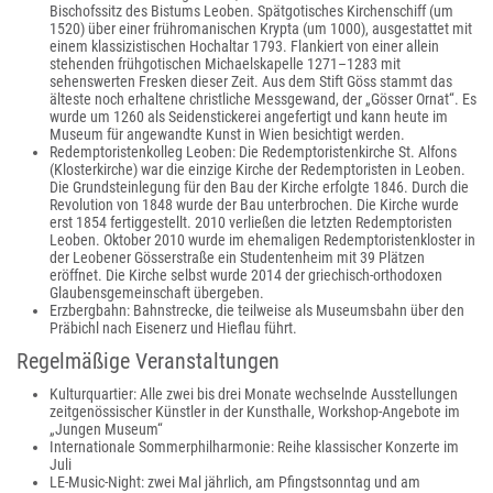
Bischofssitz des Bistums Leoben. Spätgotisches Kirchenschiff (um
1520) über einer frühromanischen Krypta (um 1000), ausgestattet mit
einem klassizistischen Hochaltar 1793. Flankiert von einer allein
stehenden frühgotischen Michaelskapelle 1271–1283 mit
sehenswerten Fresken dieser Zeit. Aus dem Stift Göss stammt das
älteste noch erhaltene christliche Messgewand, der „Gösser Ornat“. Es
wurde um 1260 als Seidenstickerei angefertigt und kann heute im
Museum für angewandte Kunst in Wien besichtigt werden.
Redemptoristenkolleg Leoben: Die Redemptoristenkirche St. Alfons
(Klosterkirche) war die einzige Kirche der Redemptoristen in Leoben.
Die Grundsteinlegung für den Bau der Kirche erfolgte 1846. Durch die
Revolution von 1848 wurde der Bau unterbrochen. Die Kirche wurde
erst 1854 fertiggestellt. 2010 verließen die letzten Redemptoristen
Leoben. Oktober 2010 wurde im ehemaligen Redemptoristenkloster in
der Leobener Gösserstraße ein Studentenheim mit 39 Plätzen
eröffnet. Die Kirche selbst wurde 2014 der griechisch-orthodoxen
Glaubensgemeinschaft übergeben.
Erzbergbahn: Bahnstrecke, die teilweise als Museumsbahn über den
Präbichl nach Eisenerz und Hieflau führt.
Regelmäßige Veranstaltungen
Kulturquartier: Alle zwei bis drei Monate wechselnde Ausstellungen
zeitgenössischer Künstler in der Kunsthalle, Workshop-Angebote im
„Jungen Museum“
Internationale Sommerphilharmonie: Reihe klassischer Konzerte im
Juli
LE-Music-Night: zwei Mal jährlich, am Pfingstsonntag und am