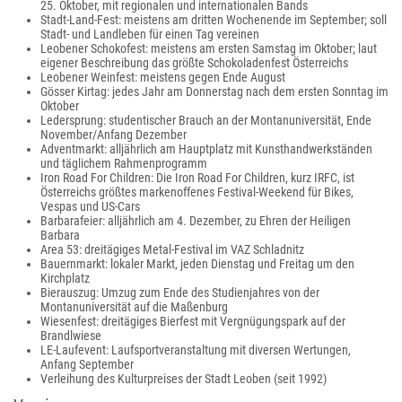
25. Oktober, mit regionalen und internationalen Bands
Stadt-Land-Fest: meistens am dritten Wochenende im September; soll
Stadt- und Landleben für einen Tag vereinen
Leobener Schokofest: meistens am ersten Samstag im Oktober; laut
eigener Beschreibung das größte Schokoladenfest Österreichs
Leobener Weinfest: meistens gegen Ende August
Gösser Kirtag: jedes Jahr am Donnerstag nach dem ersten Sonntag im
Oktober
Ledersprung: studentischer Brauch an der Montanuniversität, Ende
November/Anfang Dezember
Adventmarkt: alljährlich am Hauptplatz mit Kunsthandwerkständen
und täglichem Rahmenprogramm
Iron Road For Children: Die Iron Road For Children, kurz IRFC, ist
Österreichs größtes markenoffenes Festival-Weekend für Bikes,
Vespas und US-Cars
Barbarafeier: alljährlich am 4. Dezember, zu Ehren der Heiligen
Barbara
Area 53: dreitägiges Metal-Festival im VAZ Schladnitz
Bauernmarkt: lokaler Markt, jeden Dienstag und Freitag um den
Kirchplatz
Bierauszug: Umzug zum Ende des Studienjahres von der
Montanuniversität auf die Maßenburg
Wiesenfest: dreitägiges Bierfest mit Vergnügungspark auf der
Brandlwiese
LE-Laufevent: Laufsportveranstaltung mit diversen Wertungen,
Anfang September
Verleihung des Kulturpreises der Stadt Leoben (seit 1992)