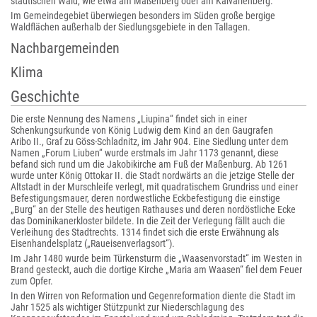
städtischen Wald, wie etwa am Maßenberg oder am Kalvarienberg.
Im Gemeindegebiet überwiegen besonders im Süden große bergige
Waldflächen außerhalb der Siedlungsgebiete in den Tallagen.
Nachbargemeinden
Klima
Geschichte
Die erste Nennung des Namens „Liupina“ findet sich in einer
Schenkungsurkunde von König Ludwig dem Kind an den Gaugrafen
Aribo II., Graf zu Göss-Schladnitz, im Jahr 904. Eine Siedlung unter dem
Namen „Forum Liuben“ wurde erstmals im Jahr 1173 genannt, diese
befand sich rund um die Jakobikirche am Fuß der Maßenburg. Ab 1261
wurde unter König Ottokar II. die Stadt nordwärts an die jetzige Stelle der
Altstadt in der Murschleife verlegt, mit quadratischem Grundriss und einer
Befestigungsmauer, deren nordwestliche Eckbefestigung die einstige
„Burg“ an der Stelle des heutigen Rathauses und deren nordöstliche Ecke
das Dominikanerkloster bildete. In die Zeit der Verlegung fällt auch die
Verleihung des Stadtrechts. 1314 findet sich die erste Erwähnung als
Eisenhandelsplatz („Raueisenverlagsort“).
Im Jahr 1480 wurde beim Türkensturm die „Waasenvorstadt“ im Westen in
Brand gesteckt, auch die dortige Kirche „Maria am Waasen“ fiel dem Feuer
zum Opfer.
In den Wirren von Reformation und Gegenreformation diente die Stadt im
Jahr 1525 als wichtiger Stützpunkt zur Niederschlagung des