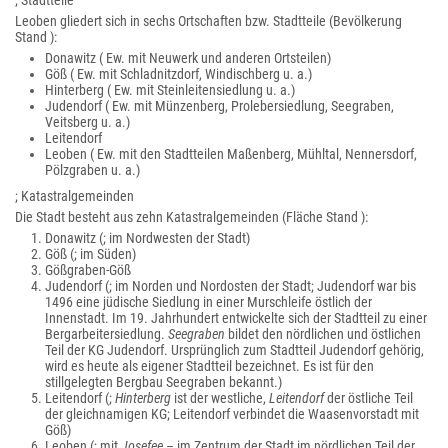
; Stadtteile
Leoben gliedert sich in sechs Ortschaften bzw. Stadtteile (Bevölkerung
Stand ):
Donawitz ( Ew. mit Neuwerk und anderen Ortsteilen)
Göß ( Ew. mit Schladnitzdorf, Windischberg u. a.)
Hinterberg ( Ew. mit Steinleitensiedlung u. a.)
Judendorf ( Ew. mit Münzenberg, Prolebersiedlung, Seegraben,
Veitsberg u. a.)
Leitendorf
Leoben ( Ew. mit den Stadtteilen Maßenberg, Mühltal, Nennersdorf,
Pölzgraben u. a.)
; Katastralgemeinden
Die Stadt besteht aus zehn Katastralgemeinden (Fläche Stand ):
Donawitz (; im Nordwesten der Stadt)
Göß (; im Süden)
Gößgraben-Göß
Judendorf (; im Norden und Nordosten der Stadt; Judendorf war bis
1496 eine jüdische Siedlung in einer Murschleife östlich der
Innenstadt. Im 19. Jahrhundert entwickelte sich der Stadtteil zu einer
Bergarbeitersiedlung.
Seegraben
bildet den nördlichen und östlichen
Teil der KG Judendorf. Ursprünglich zum Stadtteil Judendorf gehörig,
wird es heute als eigener Stadtteil bezeichnet. Es ist für den
stillgelegten Bergbau Seegraben bekannt.)
Leitendorf (;
Hinterberg
ist der westliche,
Leitendorf
der östliche Teil
der gleichnamigen KG; Leitendorf verbindet die Waasenvorstadt mit
Göß)
Leoben (; mit
Josefee
– im Zentrum der Stadt im nördlichen Teil der