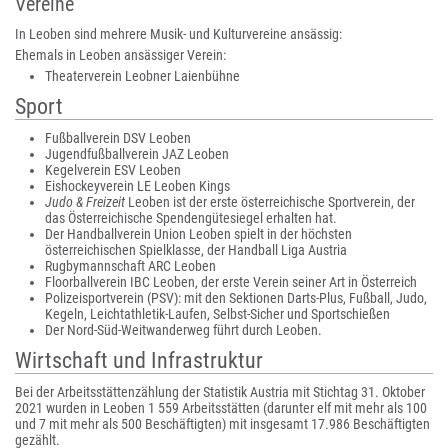
Vereine
In Leoben sind mehrere Musik- und Kulturvereine ansässig:
Ehemals in Leoben ansässiger Verein:
Theaterverein Leobner Laienbühne
Sport
Fußballverein DSV Leoben
Jugendfußballverein JAZ Leoben
Kegelverein ESV Leoben
Eishockeyverein LE Leoben Kings
Judo & Freizeit
Leoben ist der erste österreichische Sportverein, der
das Österreichische Spendengütesiegel erhalten hat.
Der Handballverein Union Leoben spielt in der höchsten
österreichischen Spielklasse, der Handball Liga Austria
Rugbymannschaft ARC Leoben
Floorballverein IBC Leoben, der erste Verein seiner Art in Österreich
Polizeisportverein (PSV): mit den Sektionen Darts-Plus, Fußball, Judo,
Kegeln, Leichtathletik-Laufen, Selbst-Sicher und Sportschießen
Der Nord-Süd-Weitwanderweg führt durch Leoben.
Wirtschaft und Infrastruktur
Bei der Arbeitsstättenzählung der Statistik Austria mit Stichtag 31. Oktober
2021 wurden in Leoben 1 559 Arbeitsstätten (darunter elf mit mehr als 100
und 7 mit mehr als 500 Beschäftigten) mit insgesamt 17.986 Beschäftigten
gezählt.