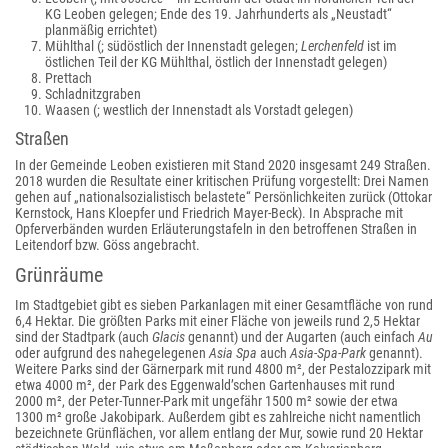
KG Leoben gelegen; Ende des 19. Jahrhunderts als „Neustadt“
planmäßig errichtet)
Mühlthal (; südöstlich der Innenstadt gelegen;
Lerchenfeld
ist im
östlichen Teil der KG Mühlthal, östlich der Innenstadt gelegen)
Prettach
Schladnitzgraben
Waasen (; westlich der Innenstadt als Vorstadt gelegen)
Straßen
In der Gemeinde Leoben existieren mit Stand 2020 insgesamt 249 Straßen.
2018 wurden die Resultate einer kritischen Prüfung vorgestellt: Drei Namen
gehen auf „nationalsozialistisch belastete“ Persönlichkeiten zurück (Ottokar
Kernstock, Hans Kloepfer und Friedrich Mayer-Beck). In Absprache mit
Opferverbänden wurden Erläuterungstafeln in den betroffenen Straßen in
Leitendorf bzw. Göss angebracht.
Grünräume
Im Stadtgebiet gibt es sieben Parkanlagen mit einer Gesamtfläche von rund
6,4 Hektar. Die größten Parks mit einer Fläche von jeweils rund 2,5 Hektar
sind der Stadtpark (auch
Glacis
genannt) und der Augarten (auch einfach
Au
oder aufgrund des nahegelegenen
Asia Spa
auch
Asia-Spa-Park
genannt).
Weitere Parks sind der Gärnerpark mit rund 4800 m², der Pestalozzipark mit
etwa 4000 m², der Park des Eggenwald’schen Gartenhauses mit rund
2000 m², der Peter-Tunner-Park mit ungefähr 1500 m² sowie der etwa
1300 m² große Jakobipark. Außerdem gibt es zahlreiche nicht namentlich
bezeichnete Grünflächen, vor allem entlang der Mur, sowie rund 20 Hektar