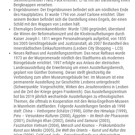
Steinmetzmeister Franz Pack errichtet. Er ist mit der Darstellung eines
Bergknappen versehen.
Engelsbrunnen: Der Engelsbrunnen befindet sich am nördlichen Ende
des Hauptplatzes. Er wurde 1794 von Josef Carlone errichtet. Über
seinem Becken befindet sich die Darstellung eines Engels, der einen
Schild mit den Wappen von Leoben hält.
Ehemaliges Dominikanerkloster: Wurde 1280 gegründet, überstand
die Wirren der Reformationszeit und die Klosteraufhebungen durch
Kaiser Joseph I. 1811 wegen Personalmangels aufgelöst, von 1855
bis 2005 Gerichtsgebäude und Justizanstalt, ab 2007 Bestandteil des
Innerstädtischen Einkaufszentrums (Leoben City Shopping – LCS)
Neues Rathaus und Ausstellungszentrum: Das neue Rathaus wurde
1973 an der Murpromenade nördlich des Stadtturms als modernes
Bürogebäude errichtet. 1997 erfolgte aus Anlass der steirischen
Landesausstellung die Erweiterung um einen Ausstellungsbereich,
geplant von Günther Domenig. Dieser stellt gleichzeitig die
Verbindung zum alten Museumsgebäude her. Im Museum ist eine
permanente Ausstellung zur Geschichte Leobens untergebracht
(Schwerpunkte: Vorgeschichte, Wirken des Jesuitenordens in Leoben
und die Zeit der Kriege gegen Frankreich). Das Ausstellungszentrum
bot bis 2019 jährlich wechselnde Ausstellungen zu ethnologischen
Themen, die oftmals in Kooperation mit den Reiss-Engelhorn-Museen
in Mannheim stattfanden. Folgende Ausstellungen fanden ab 1998
statt:
China – Verborgene Schätze
(1998),
Götter des Himalaja
(1999),
Peru – Versunkene Kulturen
(2000),
Ägypten – Im Reich der Pharaonen
(2001),
Dschingis Khan
(2002),
Geisha und Samurai
(2003),
Faszination Vietnam
(2004),
Mensch und Kosmos – Präkolumbische
Kunst aus Mexiko
(2005),
Die Welt des Orients – Kunst und Kultur des