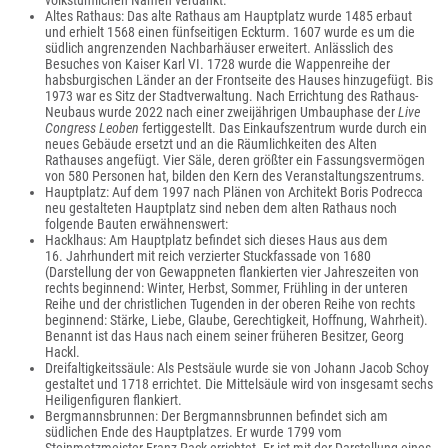
volkstümlichen Namen verdankt.
Altes Rathaus: Das alte Rathaus am Hauptplatz wurde 1485 erbaut
und erhielt 1568 einen fünfseitigen Eckturm. 1607 wurde es um die
südlich angrenzenden Nachbarhäuser erweitert. Anlässlich des
Besuches von Kaiser Karl VI. 1728 wurde die Wappenreihe der
habsburgischen Länder an der Frontseite des Hauses hinzugefügt. Bis
1973 war es Sitz der Stadtverwaltung. Nach Errichtung des Rathaus-
Neubaus wurde 2022 nach einer zweijährigen Umbauphase der
Live
Congress Leoben
fertiggestellt. Das Einkaufszentrum wurde durch ein
neues Gebäude ersetzt und an die Räumlichkeiten des Alten
Rathauses angefügt. Vier Säle, deren größter ein Fassungsvermögen
von 580 Personen hat, bilden den Kern des Veranstaltungszentrums.
Hauptplatz: Auf dem 1997 nach Plänen von Architekt Boris Podrecca
neu gestalteten Hauptplatz sind neben dem alten Rathaus noch
folgende Bauten erwähnenswert:
Hacklhaus: Am Hauptplatz befindet sich dieses Haus aus dem
16. Jahrhundert mit reich verzierter Stuckfassade von 1680
(Darstellung der von Gewappneten flankierten vier Jahreszeiten von
rechts beginnend: Winter, Herbst, Sommer, Frühling in der unteren
Reihe und der christlichen Tugenden in der oberen Reihe von rechts
beginnend: Stärke, Liebe, Glaube, Gerechtigkeit, Hoffnung, Wahrheit).
Benannt ist das Haus nach einem seiner früheren Besitzer, Georg
Hackl.
Dreifaltigkeitssäule: Als Pestsäule wurde sie von Johann Jacob Schoy
gestaltet und 1718 errichtet. Die Mittelsäule wird von insgesamt sechs
Heiligenfiguren flankiert.
Bergmannsbrunnen: Der Bergmannsbrunnen befindet sich am
südlichen Ende des Hauptplatzes. Er wurde 1799 vom