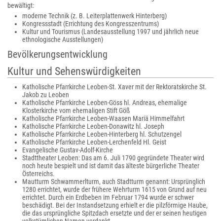
bewältigt:
moderne Technik (z. B. Leiterplattenwerk Hinterberg)
Kongressstadt (Errichtung des Kongresszentrums)
Kultur und Tourismus (Landesausstellung 1997 und jährlich neue
ethnologische Ausstellungen)
Bevölkerungsentwicklung
Kultur und Sehenswürdigkeiten
Katholische Pfarrkirche Leoben-St. Xaver mit der Rektoratskirche St.
Jakob zu Leoben
Katholische Pfarrkirche Leoben-Göss hl. Andreas, ehemalige
Klosterkirche vom ehemaligen Stift Göß
Katholische Pfarrkirche Leoben-Waasen Mariä Himmelfahrt
Katholische Pfarrkirche Leoben-Donawitz hl. Joseph
Katholische Pfarrkirche Leoben-Hinterberg hl. Schutzengel
Katholische Pfarrkirche Leoben-Lerchenfeld Hl. Geist
Evangelische Gustav-Adolf-Kirche
Stadttheater Leoben: Das am 6. Juli 1790 gegründete Theater wird
noch heute bespielt und ist damit das älteste bürgerliche Theater
Österreichs.
Mautturm Schwammerlturm, auch Stadtturm genannt: Ursprünglich
1280 errichtet, wurde der frühere Wehrturm 1615 von Grund auf neu
errichtet. Durch ein Erdbeben im Februar 1794 wurde er schwer
beschädigt. Bei der Instandsetzung erhielt er die pilzförmige Haube,
die das ursprüngliche Spitzdach ersetzte und der er seinen heutigen