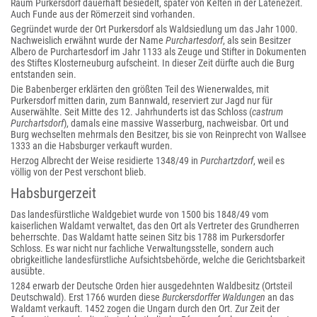
Raum Purkersdorf dauerhaft besiedelt, später von Kelten in der Latènezeit.
Auch Funde aus der Römerzeit sind vorhanden.
Gegründet wurde der Ort Purkersdorf als Waldsiedlung um das Jahr 1000.
Nachweislich erwähnt wurde der Name
Purchartesdorf
, als sein Besitzer
Albero de Purchartesdorf im Jahr 1133 als Zeuge und Stifter in Dokumenten
des Stiftes Klosterneuburg aufscheint. In dieser Zeit dürfte auch die Burg
entstanden sein.
Die Babenberger erklärten den größten Teil des Wienerwaldes, mit
Purkersdorf mitten darin, zum Bannwald, reserviert zur Jagd nur für
Auserwählte. Seit Mitte des 12. Jahrhunderts ist das Schloss (
castrum
Purchartsdorf
), damals eine massive Wasserburg, nachweisbar. Ort und
Burg wechselten mehrmals den Besitzer, bis sie von Reinprecht von Wallsee
1333 an die Habsburger verkauft wurden.
Herzog Albrecht der Weise residierte 1348/49 in
Purchartzdorf
, weil es
völlig von der Pest verschont blieb.
Habsburgerzeit
Das landesfürstliche Waldgebiet wurde von 1500 bis 1848/49 vom
kaiserlichen Waldamt verwaltet, das den Ort als Vertreter des Grundherren
beherrschte. Das Waldamt hatte seinen Sitz bis 1788 im Purkersdorfer
Schloss. Es war nicht nur fachliche Verwaltungsstelle, sondern auch
obrigkeitliche landesfürstliche Aufsichtsbehörde, welche die Gerichtsbarkeit
ausübte.
1284 erwarb der Deutsche Orden hier ausgedehnten Waldbesitz (Ortsteil
Deutschwald). Erst 1766 wurden diese
Burckersdorffer Waldungen
an das
Waldamt verkauft. 1452 zogen die Ungarn durch den Ort. Zur Zeit der