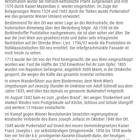
Reformation wurde die römisch-katholische Pfarre aufgelassen und erst
1570 durch Kaiser Maximilian II. wieder eingerichtet. Im Zuge der
Belagerungen Wiens 1529 und 1683 durch die Türken wurde Purkersdorf
wie das gesamte Wiener Umland verwüstet.
Bestimmend für den Ort war seine Lage an der
Reichsstraße
, die dem
historischen
Römerweg
über den Riederberg folgte. Ab 1558 ist die
Burkherdorffer
Poststation nachgewiesen, sie ist aber sicher viel älter. Sie
war die (von Wien aus gesehen) erste und daher sehr ertragreiche
Raststation auf der Strecke Wien–Linz. 1796/97 wurde die Poststation im
frühklassizistischen Stil neu errichtet. Die reliefgeschmückte Fassade ist
noch heute zu sehen.
1713 wurde der Ort von der Pest heimgesucht, die aus Wien eingeschleppt
worden war. Fast die Hälfte der 250 Einwohner fiel ihr zum Opfer. 1805
wurden von Napoleon Gefangene, angeblich 3000 Mann, in die Ortskirche
gesperrt, die wegen der Kälte das gesamte Inventar verheizten.
In einem Wanderführer aus dem Biedermeier, dem Werk
Wien’s
Umgebungen auf zwanzig Stunden im Umkreise
von Adolf Schmidl aus dem
Jahre 1835, wird über das damals so genannte
Burkersdorf
mitgeteilt:
Im August 1842 kam es zum „großen Brand“, der wegen Trockenheit und
starken Windes vom Postgebäude auf Kirche, Schloss und Schule übergriff
und weitere 13 Häuser einäscherte.
Im Kampf gegen Wiener Revolutionäre besetzten regierungstreue
kroatische Verbände des Bans Joseph Jellacic im Oktober 1848 den Ort.
1849 wurde Purkersdorf auf Grund des neuen Gemeindegesetzes Kaiser
Franz Josephs I. zur selbstständigen Ortsgemeinde. 1856 bis 1858 wurde
hier ein Teil der
k.k. privilegierten Kaiserin-Elisabeth-Bahn
, der heutigen