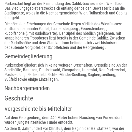
Purkersdorf liegt an der Einmündung des Gablitzbaches in den Wienfluss.
Das Siedlungsgebiet erstreckt sich entlang der beiden Gewässer bis an die
Stadtgrenze, wo es in die Nachbargemeinden Wien, Tullnerbach und Gablitz
übergeht.
Die höchsten Erhebungen der Gemeinde liegen südlich des Wienflusses:
amtlich unbenannter Gipfel , Laabersteigberg , Feuersteinberg ,
Rudolfshöhe (, mit Rudolfswarte). Der Gipfel des nördlich gelegenen, mit
knapp höheren Troppbergs liegt bereits in der Gemeinde Gablitz. Zwischen
der Rudolfshöhe und dem Stadtzentrum befinden sich zwei historisch
bedeutende Vorgipfel: der Schöffelstein und der Georgenberg .
Gemeindegliederung
Purkersdorf gliedert sich in keine weiteren Ortschaften. Ortsteile sind An der
Stadlhütte, Baunzen, Deutschwald, Glasgraben, Irenental, Neu-Purkersdorf,
Postsiedlung, Rechenfeld, Richter-Minder-Siedlung, Sagbergsiedlung,
Süßfeld sowie einige Einzellagen.
Nachbargemeinden
Geschichte
Vorgeschichte bis Mittelalter
Auf dem Georgenberg, dem 440 Meter hohen Hausberg von Purkersdorf,
wurden jungsteinzeitliche Funde entdeckt.
Ab dem 8. Jahrhundert vor Christus, dem Beginn der Hallstattzeit, war der