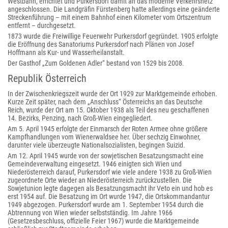
Westbahn, errichtet und Purkersdorf damit an das moderne Verkehrsnetz
angeschlossen. Die Landgräfin Fürstenberg hatte allerdings eine geänderte
Streckenführung – mit einem Bahnhof einen Kilometer vom Ortszentrum
entfernt – durchgesetzt.
1873 wurde die Freiwillige Feuerwehr Purkersdorf gegründet. 1905 erfolgte
die Eröffnung des Sanatoriums Purkersdorf nach Plänen von Josef
Hoffmann als Kur- und Wasserheilanstalt.
Der Gasthof „Zum Goldenen Adler“ bestand von 1529 bis 2008.
Republik Österreich
In der Zwischenkriegszeit wurde der Ort 1929 zur Marktgemeinde erhoben.
Kurze Zeit später, nach dem „Anschluss“ Österreichs an das Deutsche
Reich, wurde der Ort am 15. Oktober 1938 als Teil des neu geschaffenen
14. Bezirks, Penzing, nach Groß-Wien eingegliedert.
Am 5. April 1945 erfolgte der Einmarsch der Roten Armee ohne größere
Kampfhandlungen vom Wienerwaldsee her. Über sechzig Einwohner,
darunter viele überzeugte Nationalsozialisten, begingen Suizid.
Am 12. April 1945 wurde von der sowjetischen Besatzungsmacht eine
Gemeindeverwaltung eingesetzt. 1946 einigten sich Wien und
Niederösterreich darauf, Purkersdorf wie viele andere 1938 zu Groß-Wien
zugeordnete Orte wieder an Niederösterreich zurückzustellen. Die
Sowjetunion legte dagegen als Besatzungsmacht ihr Veto ein und hob es
erst 1954 auf. Die Besatzung im Ort wurde 1947, die Ortskommandantur
1949 abgezogen. Purkersdorf wurde am 1. September 1954 durch die
Abtrennung von Wien wieder selbstständig. Im Jahre 1966
(Gesetzesbeschluss, offizielle Feier 1967) wurde die Marktgemeinde