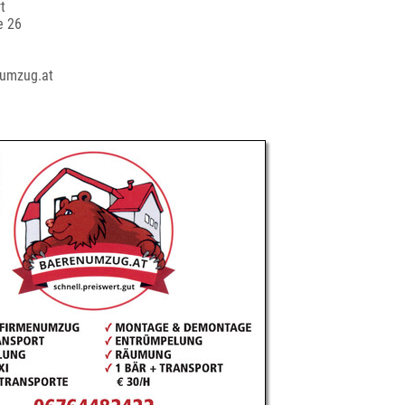
t
e 26
numzug.at