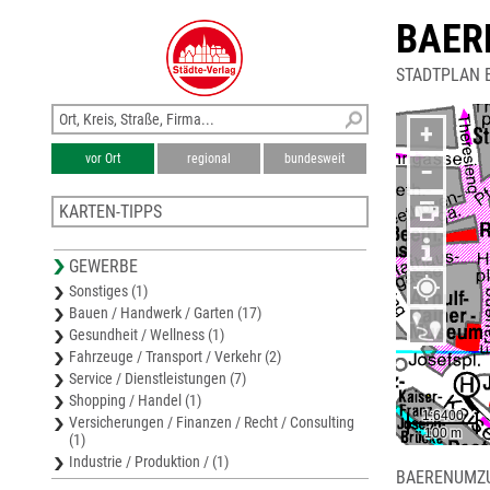
BAER
STADTPLAN 
+
vor Ort
regional
bundesweit
−
KARTEN-TIPPS
Bezirkskarte Baden
GEWERBE
Stadtplan Bad Vöslau
Sonstiges (1)
Bezirkskarte Mödling
Bauen / Handwerk / Garten (17)
Stadtplan Mödling
Gesundheit / Wellness (1)
Stadtplan Perchtoldsdorf
Fahrzeuge / Transport / Verkehr (2)
Service / Dienstleistungen (7)
Shopping / Handel (1)
Versicherungen / Finanzen / Recht / Consulting
(1)
Industrie / Produktion / (1)
BAERENUMZU