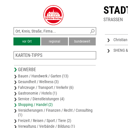
STAD
STRASSEN
Christia
vor Ort
regional
bundesweit
SHENG &
KARTEN-TIPPS
Bezirkskarte Baden
GEWERBE
Stadtplan Baden
Bauen / Handwerk / Garten (13)
Stadtplan Berndorf
Gesundheit / Wellness (3)
Bezirkskarte Mödling
Fahrzeuge / Transport / Verkehr (6)
Stadtplan Mödling
Gastronomie / Hotels (1)
Service / Dienstleistungen (4)
Shopping / Handel (2)
Versicherungen / Finanzen / Recht / Consulting
(1)
Freizeit / Reisen / Sport / Tiere (2)
Verwaltung / Verbände / Bildung (1)