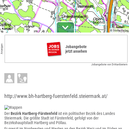
© Städte-Verlag
Anzeigen
Jobangebote
jetzt ansehen
Jobangebote von Drittanbietern
http://www.bh-hartberg-fuerstenfeld.steiermark.at/
Der
Bezirk Hartberg-Fürstenfeld
ist ein politischer Bezirk des Landes
Steiermark. Die größte Stadt ist Fürstenfeld, gefolgt von der
Bezirkshauptstadt Hartberg und Pöllau.
Er grenzt im Nordwesten und Westen an den Bezirk Weiz und im Süden an