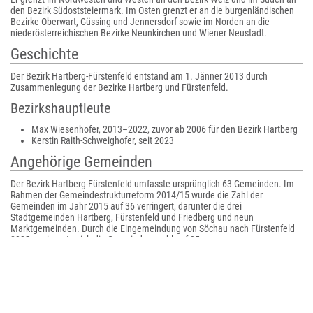
den Bezirk Südoststeiermark. Im Osten grenzt er an die burgenländischen
Bezirke Oberwart, Güssing und Jennersdorf sowie im Norden an die
niederösterreichischen Bezirke Neunkirchen und Wiener Neustadt.
Geschichte
Der Bezirk Hartberg-Fürstenfeld entstand am 1. Jänner 2013 durch
Zusammenlegung der Bezirke Hartberg und Fürstenfeld.
Bezirkshauptleute
Max Wiesenhofer, 2013–2022, zuvor ab 2006 für den Bezirk Hartberg
Kerstin Raith-Schweighofer, seit 2023
Angehörige Gemeinden
Der Bezirk Hartberg-Fürstenfeld umfasste ursprünglich 63 Gemeinden. Im
Rahmen der Gemeindestrukturreform 2014/15 wurde die Zahl der
Gemeinden im Jahr 2015 auf 36 verringert, darunter die drei
Stadtgemeinden Hartberg, Fürstenfeld und Friedberg und neun
Marktgemeinden. Durch die Eingemeindung von Söchau nach Fürstenfeld
2025 verringerte sich die Gemeindeanzahl auf 35.
Liste der Gemeinden im Bezirk Hartberg-Fürstenfeld
: Die Einwohnerzahlen der Tabelle stammen vom ,
: Regionen sind Kleinregionen der Steiermark