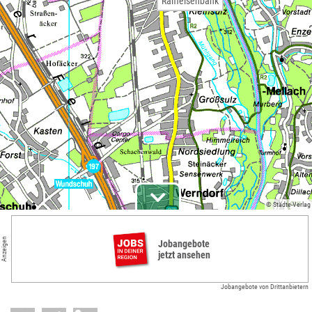
Raiffeisenbank
© Städte-Verlag
Anzeigen
Jobangebote
jetzt ansehen
Jobangebote von Drittanbietern