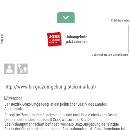
© Städte-Verlag
Anzeigen
Jobangebote
jetzt ansehen
Jobangebote von Drittanbietern
http://www.bh-grazumgebung.steiermark.at/
Der
Bezirk Graz-Umgebung
ist ein politischer Bezirk des Landes
Steiermark.
Er liegt im Zentrum des Bundeslandes und umgibt die nicht zum Bezirk
gehörende Landeshauptstadt Graz, wo sich der Sitz der
Bezirkshauptmannschaft befindet, weshalb Graz-Umgebung der einzige
Bezirk der Steiermark ohne eigenen Bezirkshauptort ist. Graz-Umgebung ist