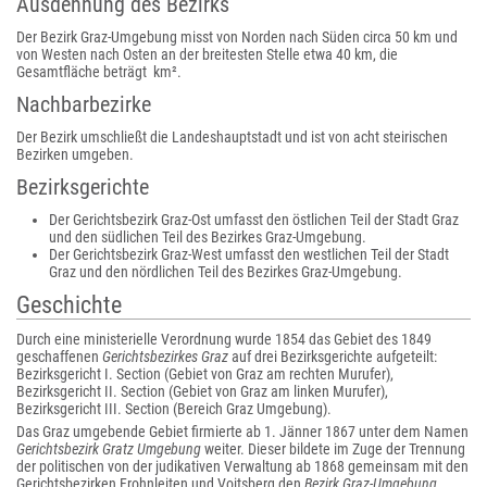
Ausdehnung des Bezirks
Der Bezirk Graz-Umgebung misst von Norden nach Süden circa 50 km und
von Westen nach Osten an der breitesten Stelle etwa 40 km, die
Gesamtfläche beträgt km².
Nachbarbezirke
Der Bezirk umschließt die Landeshauptstadt und ist von acht steirischen
Bezirken umgeben.
Bezirksgerichte
Der Gerichtsbezirk Graz-Ost umfasst den östlichen Teil der Stadt Graz
und den südlichen Teil des Bezirkes Graz-Umgebung.
Der Gerichtsbezirk Graz-West umfasst den westlichen Teil der Stadt
Graz und den nördlichen Teil des Bezirkes Graz-Umgebung.
Geschichte
Durch eine ministerielle Verordnung wurde 1854 das Gebiet des 1849
geschaffenen
Gerichtsbezirkes Graz
auf drei Bezirksgerichte aufgeteilt:
Bezirksgericht I. Section (Gebiet von Graz am rechten Murufer),
Bezirksgericht II. Section (Gebiet von Graz am linken Murufer),
Bezirksgericht III. Section (Bereich Graz Umgebung).
Das Graz umgebende Gebiet firmierte ab 1. Jänner 1867 unter dem Namen
Gerichtsbezirk Gratz Umgebung
weiter. Dieser bildete im Zuge der Trennung
der politischen von der judikativen Verwaltung ab 1868 gemeinsam mit den
Gerichtsbezirken Frohnleiten und Voitsberg den
Bezirk Graz-Umgebung
.