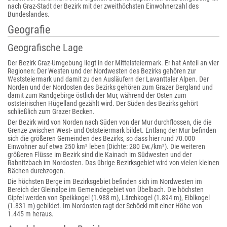
nach Graz-Stadt der Bezirk mit der zweithöchsten Einwohnerzahl des
Bundeslandes.
Geografie
Geografische Lage
Der Bezirk Graz-Umgebung liegt in der Mittelsteiermark. Er hat Anteil an vier
Regionen: Der Westen und der Nordwesten des Bezirks gehören zur
Weststeiermark und damit zu den Ausläufern der Lavanttaler Alpen. Der
Norden und der Nordosten des Bezirks gehören zum Grazer Bergland und
damit zum Randgebirge östlich der Mur, während der Osten zum
oststeirischen Hügelland gezählt wird. Der Süden des Bezirks gehört
schließlich zum Grazer Becken.
Der Bezirk wird von Norden nach Süden von der Mur durchflossen, die die
Grenze zwischen West- und Oststeiermark bildet. Entlang der Mur befinden
sich die größeren Gemeinden des Bezirks, so dass hier rund 70.000
Einwohner auf etwa 250 km² leben (Dichte: 280 Ew./km²). Die weiteren
größeren Flüsse im Bezirk sind die Kainach im Südwesten und der
Rabnitzbach im Nordosten. Das übrige Bezirksgebiet wird von vielen kleinen
Bächen durchzogen.
Die höchsten Berge im Bezirksgebiet befinden sich im Nordwesten im
Bereich der Gleinalpe im Gemeindegebiet von Übelbach. Die höchsten
Gipfel werden von Speikkogel (1.988 m), Lärchkogel (1.894 m), Eiblkogel
(1.831 m) gebildet. Im Nordosten ragt der Schöckl mit einer Höhe von
1.445 m heraus.