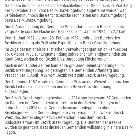
Nachdem durch eine kaiserliche Entschließung der Gerichtsbezirk Voitsberg
per 1. Oktober 1891 vom Bezirk Graz-Umgebung abgetrennt worden war,
verblieben nur noch die Gerichtsbezirke Frohnleiten und Graz Umgebung
beim Bezirk Graz-Umgebung.
Durch Ausscheidung der Gemeinde Petzendorf aus dem Bezirk Leibnitz
vergrößerte sich die Fläche des Bezirkes per 1. Jänner 1924 um 2,7 km².
Vom 1. Juni 1932 bis zum 28. Februar 1937 gehörte der Bereich des
Bezirks Voitsberg als Politische Expositur zum Bezirk Graz-Umgebung.
Im Zuge der nationalsozialistischen Verwaltungsorganisation kam es per
15. Oktober 1938 zur Eingemeindung zahlreicher Umlandgemeinden zur
Stadt Graz, wodurch der Bezirk Graz-Umgebung Fläche verlor.
Auch in den 1950er Jahren kam es zu größeren Gebietsänderungen im
Bezirk Graz-Umgebung. So gelangten die Gemeinden Affenberg und
Präbach per 1. April 1952 vom Bezirk Weiz zum Bezirk Graz-Umgebung.
Per 1. Jänner 1957 wurde die Gemeinde Pöls an der Wieserbahn aus dem
Bezirk Leibnitz ausgeschieden und dem Bezirk Graz-Umgebung
zugeschlagen.
Der Bezirk Graz-Umgebung bestand bis 2014 aus insgesamt 57 Gemeinden.
Im Rahmen der Gemeindestrukturreform in der Steiermark liegen mit
Jahresbeginn 2015 durch Gemeindezusammenlegungen über
Bezirksgrenzen die Gemeindegebiete von Tyrnau und Tulwitz im Bezirk
Weiz, das Gemeindegebiet von Petersdorf II aus dem Bezirk
Südoststeiermark im Bezirk Graz-Umgebung. Die Grenzen der Bezirke
wurden so geändert, dass die neuen Gemeinden vollständig in einem Bezirk
liegen.