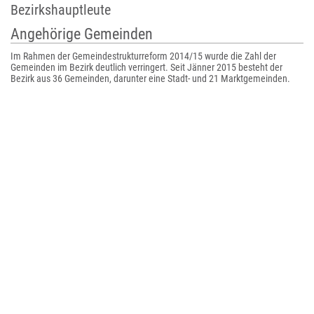
Bezirkshauptleute
Angehörige Gemeinden
Im Rahmen der Gemeindestrukturreform 2014/15 wurde die Zahl der
Gemeinden im Bezirk deutlich verringert. Seit Jänner 2015 besteht der
Bezirk aus 36 Gemeinden, darunter eine Stadt- und 21 Marktgemeinden.
Liste der Gemeinden im Bezirk Graz-Umgebung
: Die Einwohnerzahlen der Tabelle stammen vom ,
: Regionen sind Kleinregionen der Steiermark.
Bevölkerungsentwicklung
Die Bevölkerung des Bezirks Graz-Umgebung wächst stärker als der
Landesdurchschnitt. In den Jahren 1951 bis 2001 stieg die Einwohnerzahl
um 60 %, während die gesamte Steiermark nur etwa 7 % Zuwachs im selben
Zeitraum hatte. Gründe hierfür sind die Nähe zur Landeshauptstadt sowie
die gute Infrastruktur des Bezirks (Autobahnen, Flughafen, Eisenbahnen).
Besondere Gemeinden
Die nördlichste Gemeinde ist Frohnleiten, die südlichste Gemeinde ist Dobl-
Zwaring, während die westlichste Gemeinde Übelbach ist. Am weitesten im
Osten befindet sich Sankt Marein bei Graz.
Die kleinste Gemeinde ist Werndorf mit km², während Frohnleiten mit km²