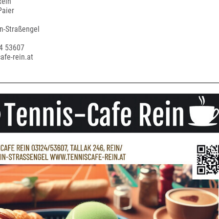
Rein
Paier
n-Straßengel
4 53607
cafe-rein.at