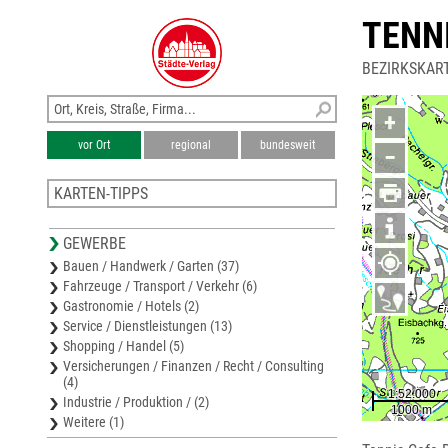
TENN
BEZIRKSKAR
+
vor Ort
regional
bundesweit
−
KARTEN-TIPPS
Stadtplan Gratkorn
GEWERBE
Stadtplan Frohnleiten
Bauen / Handwerk / Garten (37)
Ortsplan Seiersberg-Pirka
Fahrzeuge / Transport / Verkehr (6)
Stadtplan Graz
Gastronomie / Hotels (2)
Stadtplan Voitsberg
Service / Dienstleistungen (13)
Shopping / Handel (5)
Versicherungen / Finanzen / Recht / Consulting
(4)
Industrie / Produktion / (2)
Weitere (1)