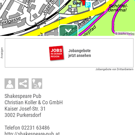
© Städte-Verlag
Anzeigen
Jobangebote
jetzt ansehen
Jobangebote von Drittanbietern
Shakespeare Pub
Christian Koller & Co GmbH
Kaiser Josef-Str. 31
3002 Purkersdorf
Telefon
02231 63486
http://shakespeare-pub.at