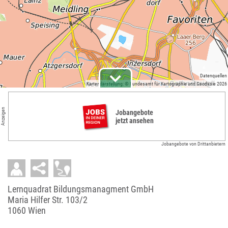
Datenquellen
Kartendarstellung: © Bundesamt für Kartographie und Geodäsie 2026
Anzeigen
Jobangebote
jetzt ansehen
Jobangebote von Drittanbietern
Lernquadrat Bildungsmanagment GmbH
Maria Hilfer Str. 103/2
1060 Wien