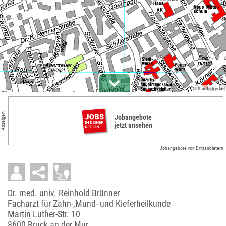
© Städte-Verlag
Anzeigen
Jobangebote
jetzt ansehen
Jobangebote von Drittanbietern
Dr. med. univ. Reinhold Brünner
Facharzt für Zahn-,Mund- und Kieferheilkunde
Martin Luther-Str. 10
8600 Bruck an der Mur