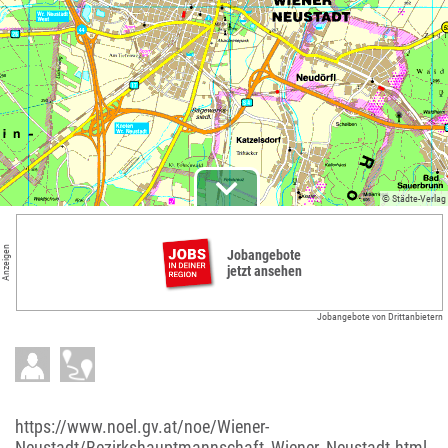
© Städte-Verlag
Anzeigen
Jobangebote
jetzt ansehen
Jobangebote von Drittanbietern
https://www.noel.gv.at/noe/Wiener-
Neustadt/Bezirkshauptmannschaft_Wiener_Neustadt.html