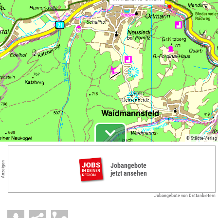
© Städte-Verlag
Anzeigen
Jobangebote
jetzt ansehen
Jobangebote von Drittanbietern