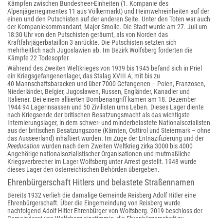
Kämpfen zwischen Bundesheer-Einheiten (1. Kompanie des
Alpenjägerregimentes 11 aus Völkermarkt) und Heimwehreinheiten auf der
einen und den Putschisten auf der anderen Seite. Unter den Toten war auch
der Kompaniekommandant, Major Smolle. Die Stadt wurde am 27. Juli um
18:30 Uhr von den Putschisten geräumt, als von Norden das
Kraftfahrjägerbataillon 3 anrückte. Die Putschisten setzten sich
mehrheitlich nach Jugoslawien ab. Im Bezirk Wolfsberg forderten die
Kämpfe 22 Todesopfer.
Während des Zweiten Weltkrieges von 1939 bis 1945 befand sich in Priel
ein Kriegsgefangenenlager, das Stalag XVIII A, mit bis zu
40 Mannschaftsbaracken und über 7000 Gefangenen – Polen, Franzosen,
Niederländer, Belgier, Jugoslawen, Russen, Engländer, Kanadier und
Italiener. Bei einem alliierten Bombenangriff kamen am 18. Dezember
1944 94 Lagerinsassen und 50 Zivilisten ums Leben. Dieses Lager diente
nach Kriegsende der britischen Besatzungsmacht als das wichtigste
Internierungslager, in dem schwer- und minderbelastete Nationalsozialisten
aus der britischen Besatzungszone (Kärnten, Osttirol und Steiermark – ohne
das Ausseerland) inhaftiert wurden. Im Zuge der Entnazifizierung und der
Reeducation
wurden nach dem Zweiten Weltkrieg zirka 3000 bis 4000
Angehörige nationalsozialistischer Organisationen und mutmaßliche
Kriegsverbrecher im Lager Wolfsberg unter Arrest gestellt. 1948 wurde
dieses Lager den österreichischen Behörden übergeben.
Ehrenbürgerschaft Hitlers und belastete Straßennamen
Bereits 1932 verlieh die damalige Gemeinde Reisberg Adolf Hitler eine
Ehrenbürgerschaft. Über die Eingemeindung von Reisberg wurde
nachfolgend Adolf Hitler Ehrenbürger von Wolfsberg. 2019 beschloss der