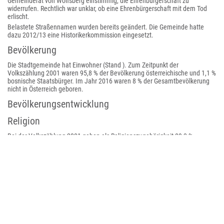
Gemeinderat von Wolfsberg einstimmig, die Ehrenbürgerschaft zu
widerrufen. Rechtlich war unklar, ob eine Ehrenbürgerschaft mit dem Tod
erlischt.
Belastete Straßennamen wurden bereits geändert. Die Gemeinde hatte
dazu 2012/13 eine Historikerkommission eingesetzt.
Bevölkerung
Die Stadtgemeinde hat Einwohner (Stand ). Zum Zeitpunkt der
Volkszählung 2001 waren 95,8 % der Bevölkerung österreichische und 1,1 %
bosnische Staatsbürger. Im Jahr 2016 waren 8 % der Gesamtbevölkerung
nicht in Österreich geboren.
Bevölkerungsentwicklung
Religion
Bei der Volkszählung 2001 gaben als Religionszugehörigkeit 89,3 %
römisch-katholisch, 2,0 % evangelisch und 2,1 % islamisch an. 5,2 % waren
ohne religiöses Bekenntnis. Die aus den USA stammende Sekte Scientology
hat hier einen ihrer vier österreichischen Standorte.
Kultur und Sehenswürdigkeiten
Stadtbefestigung Wolfsberg
Schloss Wolfsberg
Schloss Waldenstein
Schloss Thürn
Schloss Weißenau