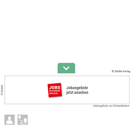
© Städte-Verlag
Anzeigen
Jobangebote
jetzt ansehen
Jobangebote von Drittanbietern