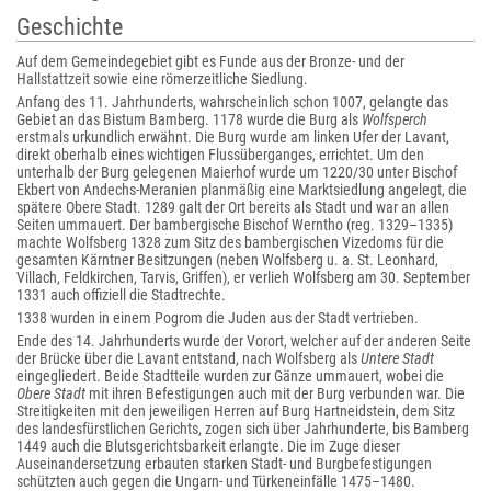
Geschichte
Auf dem Gemeindegebiet gibt es Funde aus der Bronze- und der
Hallstattzeit sowie eine römerzeitliche Siedlung.
Anfang des 11. Jahrhunderts, wahrscheinlich schon 1007, gelangte das
Gebiet an das Bistum Bamberg. 1178 wurde die Burg als
Wolfsperch
erstmals urkundlich erwähnt. Die Burg wurde am linken Ufer der Lavant,
direkt oberhalb eines wichtigen Flussüberganges, errichtet. Um den
unterhalb der Burg gelegenen Maierhof wurde um 1220/30 unter Bischof
Ekbert von Andechs-Meranien planmäßig eine Marktsiedlung angelegt, die
spätere Obere Stadt. 1289 galt der Ort bereits als Stadt und war an allen
Seiten ummauert. Der bambergische Bischof Werntho (reg. 1329–1335)
machte Wolfsberg 1328 zum Sitz des bambergischen Vizedoms für die
gesamten Kärntner Besitzungen (neben Wolfsberg u. a. St. Leonhard,
Villach, Feldkirchen, Tarvis, Griffen), er verlieh Wolfsberg am 30. September
1331 auch offiziell die Stadtrechte.
1338 wurden in einem Pogrom die Juden aus der Stadt vertrieben.
Ende des 14. Jahrhunderts wurde der Vorort, welcher auf der anderen Seite
der Brücke über die Lavant entstand, nach Wolfsberg als
Untere Stadt
eingegliedert. Beide Stadtteile wurden zur Gänze ummauert, wobei die
Obere Stadt
mit ihren Befestigungen auch mit der Burg verbunden war. Die
Streitigkeiten mit den jeweiligen Herren auf Burg Hartneidstein, dem Sitz
des landesfürstlichen Gerichts, zogen sich über Jahrhunderte, bis Bamberg
1449 auch die Blutsgerichtsbarkeit erlangte. Die im Zuge dieser
Auseinandersetzung erbauten starken Stadt- und Burgbefestigungen
schützten auch gegen die Ungarn- und Türkeneinfälle 1475–1480.