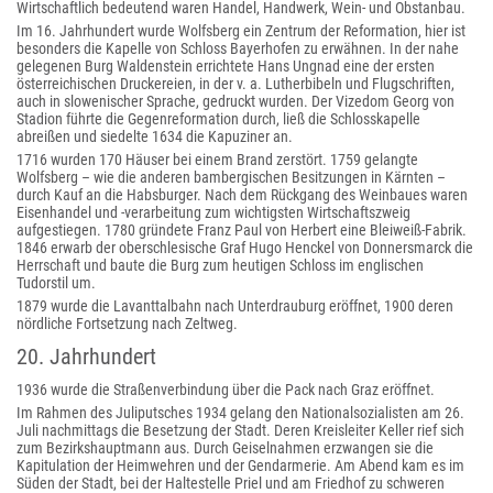
Wirtschaftlich bedeutend waren Handel, Handwerk, Wein- und Obstanbau.
Im 16. Jahrhundert wurde Wolfsberg ein Zentrum der Reformation, hier ist
besonders die Kapelle von Schloss Bayerhofen zu erwähnen. In der nahe
gelegenen Burg Waldenstein errichtete Hans Ungnad eine der ersten
österreichischen Druckereien, in der v. a. Lutherbibeln und Flugschriften,
auch in slowenischer Sprache, gedruckt wurden. Der Vizedom Georg von
Stadion führte die Gegenreformation durch, ließ die Schlosskapelle
abreißen und siedelte 1634 die Kapuziner an.
1716 wurden 170 Häuser bei einem Brand zerstört. 1759 gelangte
Wolfsberg – wie die anderen bambergischen Besitzungen in Kärnten –
durch Kauf an die Habsburger. Nach dem Rückgang des Weinbaues waren
Eisenhandel und -verarbeitung zum wichtigsten Wirtschaftszweig
aufgestiegen. 1780 gründete Franz Paul von Herbert eine Bleiweiß-Fabrik.
1846 erwarb der oberschlesische Graf Hugo Henckel von Donnersmarck die
Herrschaft und baute die Burg zum heutigen Schloss im englischen
Tudorstil um.
1879 wurde die Lavanttalbahn nach Unterdrauburg eröffnet, 1900 deren
nördliche Fortsetzung nach Zeltweg.
20. Jahrhundert
1936 wurde die Straßenverbindung über die Pack nach Graz eröffnet.
Im Rahmen des Juliputsches 1934 gelang den Nationalsozialisten am 26.
Juli nachmittags die Besetzung der Stadt. Deren Kreisleiter Keller rief sich
zum Bezirkshauptmann aus. Durch Geiselnahmen erzwangen sie die
Kapitulation der Heimwehren und der Gendarmerie. Am Abend kam es im
Süden der Stadt, bei der Haltestelle Priel und am Friedhof zu schweren