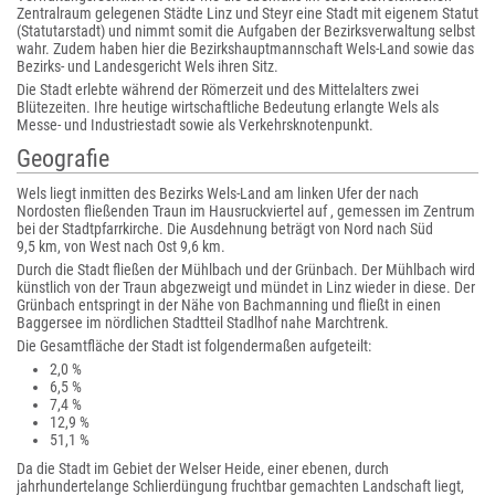
Zentralraum gelegenen Städte Linz und Steyr eine Stadt mit eigenem Statut
(Statutarstadt) und nimmt somit die Aufgaben der Bezirksverwaltung selbst
wahr. Zudem haben hier die Bezirkshauptmannschaft Wels-Land sowie das
Bezirks- und Landesgericht Wels ihren Sitz.
Die Stadt erlebte während der Römerzeit und des Mittelalters zwei
Blütezeiten. Ihre heutige wirtschaftliche Bedeutung erlangte Wels als
Messe- und Industriestadt sowie als Verkehrsknotenpunkt.
Geografie
Wels liegt inmitten des Bezirks Wels-Land am linken Ufer der nach
Nordosten fließenden Traun im Hausruckviertel auf , gemessen im Zentrum
bei der Stadtpfarrkirche. Die Ausdehnung beträgt von Nord nach Süd
9,5 km, von West nach Ost 9,6 km.
Durch die Stadt fließen der Mühlbach und der Grünbach. Der Mühlbach wird
künstlich von der Traun abgezweigt und mündet in Linz wieder in diese. Der
Grünbach entspringt in der Nähe von Bachmanning und fließt in einen
Baggersee im nördlichen Stadtteil Stadlhof nahe Marchtrenk.
Die Gesamtfläche der Stadt ist folgendermaßen aufgeteilt:
2,0 %
6,5 %
7,4 %
12,9 %
51,1 %
Da die Stadt im Gebiet der Welser Heide, einer ebenen, durch
jahrhundertelange Schlierdüngung fruchtbar gemachten Landschaft liegt,