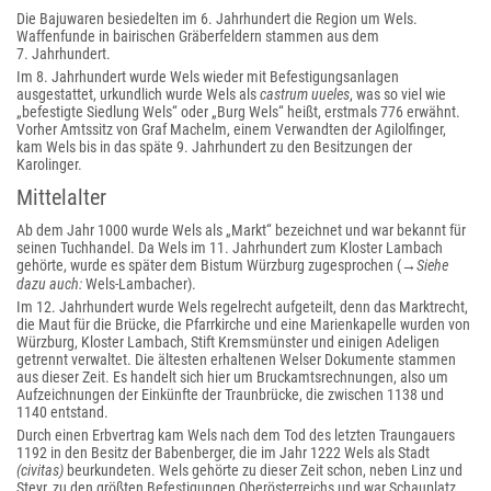
Die Bajuwaren besiedelten im 6. Jahrhundert die Region um Wels.
Waffenfunde in bairischen Gräberfeldern stammen aus dem
7. Jahrhundert.
Im 8. Jahrhundert wurde Wels wieder mit Befestigungsanlagen
ausgestattet, urkundlich wurde Wels als
castrum uueles
, was so viel wie
„befestigte Siedlung Wels“ oder „Burg Wels“ heißt, erstmals 776 erwähnt.
Vorher Amtssitz von Graf Machelm, einem Verwandten der Agilolfinger,
kam Wels bis in das späte 9. Jahrhundert zu den Besitzungen der
Karolinger.
Mittelalter
Ab dem Jahr 1000 wurde Wels als „Markt“ bezeichnet und war bekannt für
seinen Tuchhandel. Da Wels im 11. Jahrhundert zum Kloster Lambach
gehörte, wurde es später dem Bistum Würzburg zugesprochen (→
Siehe
dazu auch:
Wels-Lambacher).
Im 12. Jahrhundert wurde Wels regelrecht aufgeteilt, denn das Marktrecht,
die Maut für die Brücke, die Pfarrkirche und eine Marienkapelle wurden von
Würzburg, Kloster Lambach, Stift Kremsmünster und einigen Adeligen
getrennt verwaltet. Die ältesten erhaltenen Welser Dokumente stammen
aus dieser Zeit. Es handelt sich hier um Bruckamtsrechnungen, also um
Aufzeichnungen der Einkünfte der Traunbrücke, die zwischen 1138 und
1140 entstand.
Durch einen Erbvertrag kam Wels nach dem Tod des letzten Traungauers
1192 in den Besitz der Babenberger, die im Jahr 1222 Wels als Stadt
(civitas)
beurkundeten. Wels gehörte zu dieser Zeit schon, neben Linz und
Steyr, zu den größten Befestigungen Oberösterreichs und war Schauplatz