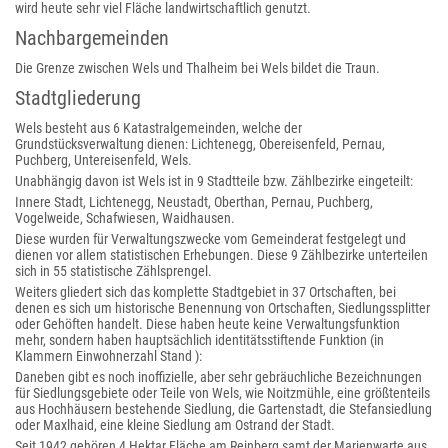
wird heute sehr viel Fläche landwirtschaftlich genutzt.
Nachbargemeinden
Die Grenze zwischen Wels und Thalheim bei Wels bildet die Traun.
Stadtgliederung
Wels besteht aus 6 Katastralgemeinden, welche der
Grundstücksverwaltung dienen: Lichtenegg, Obereisenfeld, Pernau,
Puchberg, Untereisenfeld, Wels.
Unabhängig davon ist Wels ist in 9 Stadtteile bzw. Zählbezirke eingeteilt:
Innere Stadt, Lichtenegg, Neustadt, Oberthan, Pernau, Puchberg,
Vogelweide, Schafwiesen, Waidhausen.
Diese wurden für Verwaltungszwecke vom Gemeinderat festgelegt und
dienen vor allem statistischen Erhebungen. Diese 9 Zählbezirke unterteilen
sich in 55 statistische Zählsprengel.
Weiters gliedert sich das komplette Stadtgebiet in 37 Ortschaften, bei
denen es sich um historische Benennung von Ortschaften, Siedlungssplitter
oder Gehöften handelt. Diese haben heute keine Verwaltungsfunktion
mehr, sondern haben hauptsächlich identitätsstiftende Funktion (in
Klammern Einwohnerzahl Stand ):
Daneben gibt es noch inoffizielle, aber sehr gebräuchliche Bezeichnungen
für Siedlungsgebiete oder Teile von Wels, wie Noitzmühle, eine größtenteils
aus Hochhäusern bestehende Siedlung, die Gartenstadt, die Stefansiedlung
oder Maxlhaid, eine kleine Siedlung am Ostrand der Stadt.
Seit 1942 gehören 4 Hektar Fläche am Reinberg samt der Marienwarte aus