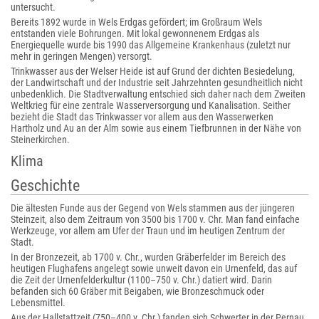
untersucht.
Bereits 1892 wurde in Wels Erdgas gefördert; im Großraum Wels
entstanden viele Bohrungen. Mit lokal gewonnenem Erdgas als
Energiequelle wurde bis 1990 das Allgemeine Krankenhaus (zuletzt nur
mehr in geringen Mengen) versorgt.
Trinkwasser aus der Welser Heide ist auf Grund der dichten Besiedelung,
der Landwirtschaft und der Industrie seit Jahrzehnten gesundheitlich nicht
unbedenklich. Die Stadtverwaltung entschied sich daher nach dem Zweiten
Weltkrieg für eine zentrale Wasserversorgung und Kanalisation. Seither
bezieht die Stadt das Trinkwasser vor allem aus den Wasserwerken
Hartholz und Au an der Alm sowie aus einem Tiefbrunnen in der Nähe von
Steinerkirchen.
Klima
Geschichte
Die ältesten Funde aus der Gegend von Wels stammen aus der jüngeren
Steinzeit, also dem Zeitraum von 3500 bis 1700 v. Chr. Man fand einfache
Werkzeuge, vor allem am Ufer der Traun und im heutigen Zentrum der
Stadt.
In der Bronzezeit, ab 1700 v. Chr., wurden Gräberfelder im Bereich des
heutigen Flughafens angelegt sowie unweit davon ein Urnenfeld, das auf
die Zeit der Urnenfelderkultur (1100–750 v. Chr.) datiert wird. Darin
befanden sich 60 Gräber mit Beigaben, wie Bronzeschmuck oder
Lebensmittel.
Aus der Hallstattzeit (750–400 v. Chr.) fanden sich Schwerter in der Pernau.