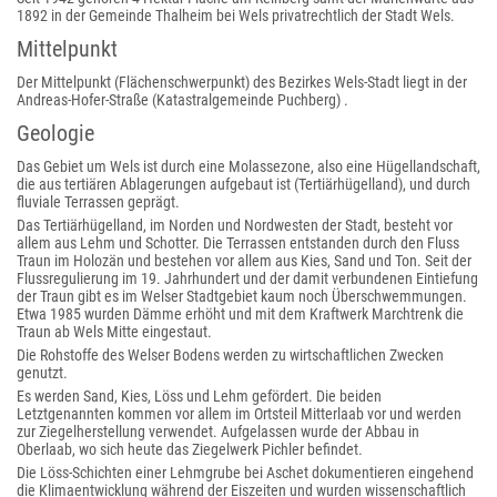
1892 in der Gemeinde Thalheim bei Wels privatrechtlich der Stadt Wels.
Mittelpunkt
Der Mittelpunkt (Flächenschwerpunkt) des Bezirkes Wels-Stadt liegt in der
Andreas-Hofer-Straße (Katastralgemeinde Puchberg) .
Geologie
Das Gebiet um Wels ist durch eine Molassezone, also eine Hügellandschaft,
die aus tertiären Ablagerungen aufgebaut ist (Tertiärhügelland), und durch
fluviale Terrassen geprägt.
Das Tertiärhügelland, im Norden und Nordwesten der Stadt, besteht vor
allem aus Lehm und Schotter. Die Terrassen entstanden durch den Fluss
Traun im Holozän und bestehen vor allem aus Kies, Sand und Ton. Seit der
Flussregulierung im 19. Jahrhundert und der damit verbundenen Eintiefung
der Traun gibt es im Welser Stadtgebiet kaum noch Überschwemmungen.
Etwa 1985 wurden Dämme erhöht und mit dem Kraftwerk Marchtrenk die
Traun ab Wels Mitte eingestaut.
Die Rohstoffe des Welser Bodens werden zu wirtschaftlichen Zwecken
genutzt.
Es werden Sand, Kies, Löss und Lehm gefördert. Die beiden
Letztgenannten kommen vor allem im Ortsteil Mitterlaab vor und werden
zur Ziegelherstellung verwendet. Aufgelassen wurde der Abbau in
Oberlaab, wo sich heute das Ziegelwerk Pichler befindet.
Die Löss-Schichten einer Lehmgrube bei Aschet dokumentieren eingehend
die Klimaentwicklung während der Eiszeiten und wurden wissenschaftlich