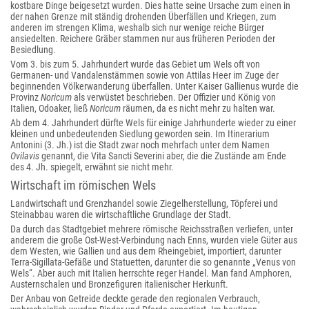
kostbare Dinge beigesetzt wurden. Dies hatte seine Ursache zum einen in
der nahen Grenze mit ständig drohenden Überfällen und Kriegen, zum
anderen im strengen Klima, weshalb sich nur wenige reiche Bürger
ansiedelten. Reichere Gräber stammen nur aus früheren Perioden der
Besiedlung.
Vom 3. bis zum 5. Jahrhundert wurde das Gebiet um Wels oft von
Germanen- und Vandalenstämmen sowie von Attilas Heer im Zuge der
beginnenden Völkerwanderung überfallen. Unter Kaiser Gallienus wurde die
Provinz
Noricum
als verwüstet beschrieben. Der Offizier und König von
Italien, Odoaker, ließ
Noricum
räumen, da es nicht mehr zu halten war.
Ab dem 4. Jahrhundert dürfte Wels für einige Jahrhunderte wieder zu einer
kleinen und unbedeutenden Siedlung geworden sein. Im Itinerarium
Antonini (3. Jh.) ist die Stadt zwar noch mehrfach unter dem Namen
Ovilavis
genannt, die Vita Sancti Severini aber, die die Zustände am Ende
des 4. Jh. spiegelt, erwähnt sie nicht mehr.
Wirtschaft im römischen Wels
Landwirtschaft und Grenzhandel sowie Ziegelherstellung, Töpferei und
Steinabbau waren die wirtschaftliche Grundlage der Stadt.
Da durch das Stadtgebiet mehrere römische Reichsstraßen verliefen, unter
anderem die große Ost-West-Verbindung nach Enns, wurden viele Güter aus
dem Westen, wie Gallien und aus dem Rheingebiet, importiert, darunter
Terra-Sigillata-Gefäße und Statuetten, darunter die so genannte „Venus von
Wels“. Aber auch mit Italien herrschte reger Handel. Man fand Amphoren,
Austernschalen und Bronzefiguren italienischer Herkunft.
Der Anbau von Getreide deckte gerade den regionalen Verbrauch,