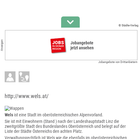
© Städte-Verlag
Anzeigen
Jobangebote
jetzt ansehen
Jobangebote von Drittanbietern
http://www.wels.at/
Wels
ist eine Stadt im oberösterreichischen Alpenvorland.
Sie ist mit Einwohnern (Stand ) nach der Landeshauptstadt Linz die
zweitgrößte Stadt des Bundeslandes Oberösterreich und belegt auf der
Liste der Städte Österreichs den achten Platz.
Verwaltungsrechtlich ist Wels wie die ebenfalls im oberösterreichischen