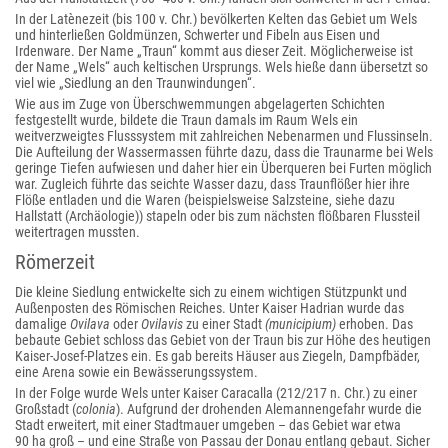
In der Latènezeit (bis 100 v. Chr.) bevölkerten Kelten das Gebiet um Wels
und hinterließen Goldmünzen, Schwerter und Fibeln aus Eisen und
Irdenware. Der Name „Traun“ kommt aus dieser Zeit. Möglicherweise ist
der Name „Wels“ auch keltischen Ursprungs. Wels hieße dann übersetzt so
viel wie „Siedlung an den Traunwindungen“.
Wie aus im Zuge von Überschwemmungen abgelagerten Schichten
festgestellt wurde, bildete die Traun damals im Raum Wels ein
weitverzweigtes Flusssystem mit zahlreichen Nebenarmen und Flussinseln.
Die Aufteilung der Wassermassen führte dazu, dass die Traunarme bei Wels
geringe Tiefen aufwiesen und daher hier ein Überqueren bei Furten möglich
war. Zugleich führte das seichte Wasser dazu, dass Traunflößer hier ihre
Flöße entladen und die Waren (beispielsweise Salzsteine, siehe dazu
Hallstatt (Archäologie)) stapeln oder bis zum nächsten flößbaren Flussteil
weitertragen mussten.
Römerzeit
Die kleine Siedlung entwickelte sich zu einem wichtigen Stützpunkt und
Außenposten des Römischen Reiches. Unter Kaiser Hadrian wurde das
damalige
Ovilava
oder
Ovilavis
zu einer Stadt
(municipium)
erhoben. Das
bebaute Gebiet schloss das Gebiet von der Traun bis zur Höhe des heutigen
Kaiser-Josef-Platzes ein. Es gab bereits Häuser aus Ziegeln, Dampfbäder,
eine Arena sowie ein Bewässerungssystem.
In der Folge wurde Wels unter Kaiser Caracalla (212/217 n. Chr.) zu einer
Großstadt (
colonia
). Aufgrund der drohenden Alemannengefahr wurde die
Stadt erweitert, mit einer Stadtmauer umgeben – das Gebiet war etwa
90 ha groß – und eine Straße von Passau der Donau entlang gebaut. Sicher