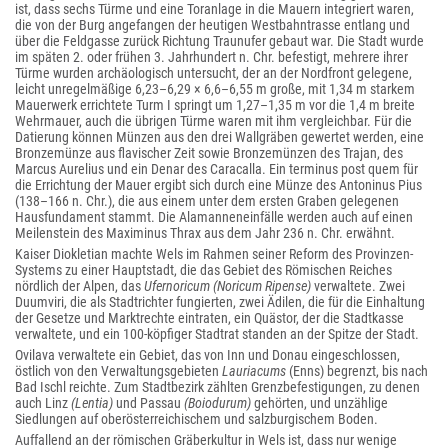
ist, dass sechs Türme und eine Toranlage in die Mauern integriert waren,
die von der Burg angefangen der heutigen Westbahntrasse entlang und
über die Feldgasse zurück Richtung Traunufer gebaut war. Die Stadt wurde
im späten 2. oder frühen 3. Jahrhundert n. Chr. befestigt, mehrere ihrer
Türme wurden archäologisch untersucht, der an der Nordfront gelegene,
leicht unregelmäßige 6,23–6,29 × 6,6–6,55 m große, mit 1,34 m starkem
Mauerwerk errichtete Turm I springt um 1,27–1,35 m vor die 1,4 m breite
Wehrmauer, auch die übrigen Türme waren mit ihm vergleichbar. Für die
Datierung können Münzen aus den drei Wallgräben gewertet werden, eine
Bronzemünze aus flavischer Zeit sowie Bronzemünzen des Trajan, des
Marcus Aurelius und ein Denar des Caracalla. Ein terminus post quem für
die Errichtung der Mauer ergibt sich durch eine Münze des Antoninus Pius
(138–166 n. Chr.), die aus einem unter dem ersten Graben gelegenen
Hausfundament stammt. Die Alamanneneinfälle werden auch auf einen
Meilenstein des Maximinus Thrax aus dem Jahr 236 n. Chr. erwähnt.
Kaiser Diokletian machte Wels im Rahmen seiner Reform des Provinzen-
Systems zu einer Hauptstadt, die das Gebiet des Römischen Reiches
nördlich der Alpen, das
Ufernoricum
(Noricum Ripense)
verwaltete. Zwei
Duumviri, die als Stadtrichter fungierten, zwei Ädilen, die für die Einhaltung
der Gesetze und Marktrechte eintraten, ein Quästor, der die Stadtkasse
verwaltete, und ein 100-köpfiger Stadtrat standen an der Spitze der Stadt.
Ovilava verwaltete ein Gebiet, das von Inn und Donau eingeschlossen,
östlich von den Verwaltungsgebieten
Lauriacums
(Enns) begrenzt, bis nach
Bad Ischl reichte. Zum Stadtbezirk zählten Grenzbefestigungen, zu denen
auch Linz
(Lentia)
und Passau
(Boiodurum)
gehörten, und unzählige
Siedlungen auf oberösterreichischem und salzburgischem Boden.
Auffallend an der römischen Gräberkultur in Wels ist, dass nur wenige