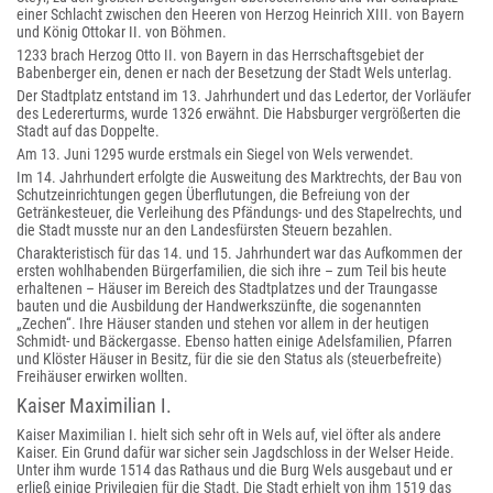
einer Schlacht zwischen den Heeren von Herzog Heinrich XIII. von Bayern
und König Ottokar II. von Böhmen.
1233 brach Herzog Otto II. von Bayern in das Herrschaftsgebiet der
Babenberger ein, denen er nach der Besetzung der Stadt Wels unterlag.
Der Stadtplatz entstand im 13. Jahrhundert und das Ledertor, der Vorläufer
des Ledererturms, wurde 1326 erwähnt. Die Habsburger vergrößerten die
Stadt auf das Doppelte.
Am 13. Juni 1295 wurde erstmals ein Siegel von Wels verwendet.
Im 14. Jahrhundert erfolgte die Ausweitung des Marktrechts, der Bau von
Schutzeinrichtungen gegen Überflutungen, die Befreiung von der
Getränkesteuer, die Verleihung des Pfändungs- und des Stapelrechts, und
die Stadt musste nur an den Landesfürsten Steuern bezahlen.
Charakteristisch für das 14. und 15. Jahrhundert war das Aufkommen der
ersten wohlhabenden Bürgerfamilien, die sich ihre – zum Teil bis heute
erhaltenen – Häuser im Bereich des Stadtplatzes und der Traungasse
bauten und die Ausbildung der Handwerkszünfte, die sogenannten
„Zechen“. Ihre Häuser standen und stehen vor allem in der heutigen
Schmidt- und Bäckergasse. Ebenso hatten einige Adelsfamilien, Pfarren
und Klöster Häuser in Besitz, für die sie den Status als (steuerbefreite)
Freihäuser erwirken wollten.
Kaiser Maximilian I.
Kaiser Maximilian I. hielt sich sehr oft in Wels auf, viel öfter als andere
Kaiser. Ein Grund dafür war sicher sein Jagdschloss in der Welser Heide.
Unter ihm wurde 1514 das Rathaus und die Burg Wels ausgebaut und er
erließ einige Privilegien für die Stadt. Die Stadt erhielt von ihm 1519 das