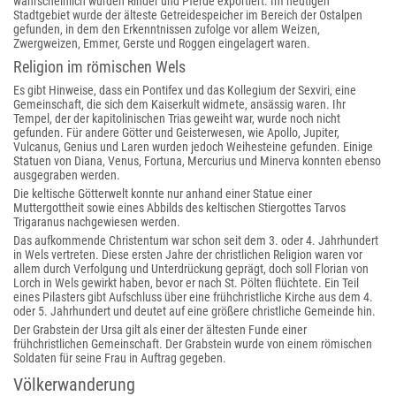
wahrscheinlich wurden Rinder und Pferde exportiert. Im heutigen
Stadtgebiet wurde der älteste Getreidespeicher im Bereich der Ostalpen
gefunden, in dem den Erkenntnissen zufolge vor allem Weizen,
Zwergweizen, Emmer, Gerste und Roggen eingelagert waren.
Religion im römischen Wels
Es gibt Hinweise, dass ein Pontifex und das Kollegium der Sexviri, eine
Gemeinschaft, die sich dem Kaiserkult widmete, ansässig waren. Ihr
Tempel, der der kapitolinischen Trias geweiht war, wurde noch nicht
gefunden. Für andere Götter und Geisterwesen, wie Apollo, Jupiter,
Vulcanus, Genius und Laren wurden jedoch Weihesteine gefunden. Einige
Statuen von Diana, Venus, Fortuna, Mercurius und Minerva konnten ebenso
ausgegraben werden.
Die keltische Götterwelt konnte nur anhand einer Statue einer
Muttergottheit sowie eines Abbilds des keltischen Stiergottes Tarvos
Trigaranus nachgewiesen werden.
Das aufkommende Christentum war schon seit dem 3. oder 4. Jahrhundert
in Wels vertreten. Diese ersten Jahre der christlichen Religion waren vor
allem durch Verfolgung und Unterdrückung geprägt, doch soll Florian von
Lorch in Wels gewirkt haben, bevor er nach St. Pölten flüchtete. Ein Teil
eines Pilasters gibt Aufschluss über eine frühchristliche Kirche aus dem 4.
oder 5. Jahrhundert und deutet auf eine größere christliche Gemeinde hin.
Der Grabstein der Ursa gilt als einer der ältesten Funde einer
frühchristlichen Gemeinschaft. Der Grabstein wurde von einem römischen
Soldaten für seine Frau in Auftrag gegeben.
Völkerwanderung