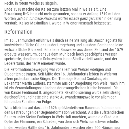
Recht, in rotem Wachs zu siegeln.
Ende 1518 machte der Kaiser zum letzten Mal in Wels Halt. Eine
Erkrankung ließ ihn nicht mehr gesunden, sodass er Anfang 1519 mit den
Worten
„Ich bin für diese Reise mit Gottes Gnade ganz gerüstet“
in der Burg
verstarb. Kaiser Maximilian I. wurde in Wiener Neustadt beigesetzt.
Reformation
Im 16. Jahrhundert erfuhr Wels durch seine Stellung als Umschlagplatz für
landwirtschaftliche Güter aus der Umgebung und aus dem Fernhandel eine
wirtschaftliche Blütezeit. Erhaltene Bauwerke aus dieser Zeit sind der 1579
erbaute Wasserturm, der aus dem Mühlbach hoch geschöpftes Wasser
speicherte, das über ein Rohrsystem in der Stadt verteilt wurde, und der
Ledererturm, der 1619 erneuert wurde.
Die Reformationsbewegung war vor allem von Welser Adeligen und
Studenten getragen. Seit Mitte des 16. Jahrhunderts lebten in Wels vor
allem protestantische Bürger. Der Theologe Konrad Cordatus, ein
Bekannter Martin Luthers, stammte aus der Umgebung von Wels. Nach ihm
ist ein Veranstaltungssaal neben der evangelischen Kirche benannt. Die
von Kaiser Ferdinand II. angeordnete Rekatholisierung wurde sehr streng
durchgeführt und hatte eine starke Auswanderungswelle vor allem der
führenden Familien zur Folge.
Wels blieb, bis auf das Jahr 1626, größtenteils von Bauernaufständen und
den Bestrebungen der Gegenreformation verschont. Als die aufständischen
Bauern unter Stefan Fadinger in Wels Halt machten, wurde die Stadt ein
Opfer der Flammen, ein Schaden, von dem sich Wels nur schwer erholte.
In der zweiten Hälfte des 16. Jahrhunderts wurden etwa 200 Häuser neu