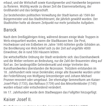
erbaut, und die Wirtschaft sowie Kunstgewerbe und Handwerke begannen
zu florieren. Wichtig wurde zu dieser Zeit die Eisenverarbeitung, der
Großhandel und das Geldgeschäft.
Zur bestehenden politischen Verwaltung der Stadt kamen ab 1569 der
Bürgermeister und das Stadtrichteramt, die jährlich gewählt wurden. Der
Stadtrichter hatte ab diesem Zeitpunkt nur mehr juristische Aufgaben.
Barock
Nach dem Dreißigjährigen Krieg, während dessen einige Male Truppen in
Wels einquartiert wurden, waren die Stadtkassen leer. Die Pest,
Hochwässer und ein Erdbeben im Jahre 1690 richteten große Schäden an.
Die Bevölkerung von Wels belief sich zu der Zeit auf ungefähr 4000
Einwohner, die in rund 550 Häusern lebten.
Die wirtschaftliche Ordnung der Stadt veränderte sich: das Eisenhandwerk
und die Weber verloren an Bedeutung, nur die Zahl der Brauereien stieg auf
fünf an. Der landesgrößte Getreidemarkt und einige Vertreter des
Kunsthandwerkes überstanden die Rezession. Trotzdem entstanden im
18. Jahrhundert viele neue Denkmäler, einige alte Bauwerke wurden unter
der Federführung von Wolfgang Grinzenberger und Johann Michael
Prunner renoviert oder umgebaut. Der ehemalige Semmelturm am Kaiser-
Josef-Platz (1733), das Rathaus (1739) und das Minoritenkloster (1745)
wurden erbaut oder entscheidend verändert.
Im 17. Jahrhundert wurde dem Stadtwappen das Fallgitter hinzugefügt.
Kaiser Josef II.