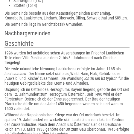
Schweigthal (147)
Stötten (1514)
Die Gemeinde besteht aus den Katastralgemeinden Diethaming,
Kranabeth, Laakirchen, Lindach, Oberweis, Ölling, Schwaigthal und Stötten.
Die Gemeinde liegt im Gerichtsbezirk Gmunden.
Nachbargemeinden
Geschichte
1996 wurden bei archäologischen Ausgrabungen im Friedhof Laakirchen
Teile einer Villa Rustica aus dem 2. bis 3. Jahrhundert nach Christus
freigelegt.
Die erste urkundliche Nennung Laakirchens erfolgte im Jahre 1165 als
Lochchirchen
. Der Name setzt sich aus ‚Wald, Hain, Holz, Gehölz‘ oder
‚Auwald‘ und ‚Kirche‘ zusammen. Die Wandlung
loh
zu
lah
ist typisch für die
heutigen Gebirgsdialekte des Krems- und Almtales.
Ursprünglich im Ostteil des Herzogtums Bayern liegend, gehörte der Ort seit
dem 12. Jahrhundert zum Herzogtum Österreich. Seit 1490 wird er dem
Fürstentum Österreich ob der Enns zugerechnet. Der Bau der heutigen
Pfarrkirche dürfte um das Jahr 1450 begonnen worden sein und war um
1500 vollendet.
Während der Napoleonischen Kriege war der Ort mehrfach besetzt. Im
späten 19. Jahrhundert entwickelte sich Laakirchen zum lokalen Zentrum
der Zuckerindustrie. Nach dem Anschluss Österreichs an das Deutsche
Reich am 13. März 1938 gehörte der Ort zum Gau Oberdonau. 1945 erfolgte