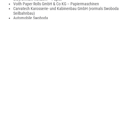
Voith Paper Rolls GmbH & Co KG – Papiermaschinen
Carvatech Karosserie- und Kabinenbau GmbH (vormals Swoboda
Seilbahnbau)
Automobile Swoboda
Automobile Schuster
Automobile Mairhuber
Linsinger Austria Maschinenbau GmbH
Miba AG – Gründungsort, Konzernzentrale und Gleitlagerwerk; weitere
Werke in der Umgebung, darunter Miba Frictec (Reibbeläge)
unmittelbar nördlich des Gemeindegebiets in Roitham am Traunfall
BEMA Holding GmbH – Mischkonzern
DVD Personal – Arbeitskräfteüberlassung
Bildung
Ausbildungszentrum der österreichischen Papierindustrie
Sport
Die größten Vereine sind die ASKÖ Steyrermühl, ASKÖ Laakirchen und die
UNION Laakirchen.
Die ASKÖ Steyrermühl ist der älteste Verein in Laakirchen und besteht aus
den Sektionen Fußball, Tennis, Turnen, Bogenschießen, Tischtennis,
Badminton und Darts.
Politik
Gemeinderat