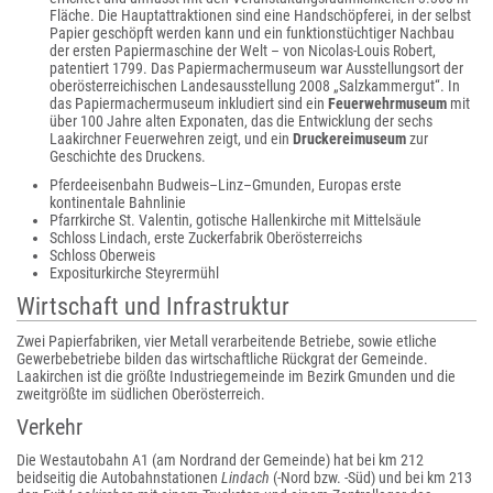
Fläche. Die Hauptattraktionen sind eine Handschöpferei, in der selbst
Papier geschöpft werden kann und ein funktionstüchtiger Nachbau
der ersten Papiermaschine der Welt – von Nicolas-Louis Robert,
patentiert 1799. Das Papiermachermuseum war Ausstellungsort der
oberösterreichischen Landesausstellung 2008 „Salzkammergut“. In
das Papiermachermuseum inkludiert sind ein
Feuerwehrmuseum
mit
über 100 Jahre alten Exponaten, das die Entwicklung der sechs
Laakirchner Feuerwehren zeigt, und ein
Druckereimuseum
zur
Geschichte des Druckens.
Pferdeeisenbahn Budweis–Linz–Gmunden, Europas erste
kontinentale Bahnlinie
Pfarrkirche St. Valentin, gotische Hallenkirche mit Mittelsäule
Schloss Lindach, erste Zuckerfabrik Oberösterreichs
Schloss Oberweis
Expositurkirche Steyrermühl
Wirtschaft und Infrastruktur
Zwei Papierfabriken, vier Metall verarbeitende Betriebe, sowie etliche
Gewerbebetriebe bilden das wirtschaftliche Rückgrat der Gemeinde.
Laakirchen ist die größte Industriegemeinde im Bezirk Gmunden und die
zweitgrößte im südlichen Oberösterreich.
Verkehr
Die Westautobahn A1 (am Nordrand der Gemeinde) hat bei km 212
beidseitig die Autobahnstationen
Lindach
(-Nord bzw. -Süd) und bei km 213