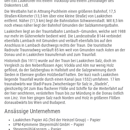
den Exit
Laakirchen
mit einem Truckstop und einem Zentrallager des
Diskonters Lidl.
Die Westbahn hat in Attnang-Puchheim einen größeren Bahnhof, 17,5
Straßen-Kilometer (13,5 km über eine kleine Straße) von Laakirchen
entfernt. Näher (11,5 km) liegt die Bahnstation Schwanenstadt. Mit 8,5 km
noch etwas näher liegt der Bahnhof Gmunden der Salzkammergutbahn.
Laakirchen liegt an der Trauntalbahn Lambach–Gmunden, welche seit 1988
nur mehr im Güterverkehr bedient wird. Die Landesstraße B144 verbindet
ebenfalls Lambach mit Gmunden und verläuft ebenfalls bis auf den
Anschluss in Lambach durchwegs rechts der Traun. Die touristische
Radroute Traunradweg verläuft 85 km weit von Gmunden nach Asten an der
Donau und in Laakirchen traunufernah und zum Traunfall.
Historisch (bis 1911) wurde auf der Traun bei Laakirchen Salz, doch im
Vergleich zu den Nebenflüssen Ager, Vöckla und Alm nur wenig Holz
geflösst, da der Salzbergbau in Hallstatt und die Salzgewinnung durch
Sieden in Ebensee großen Holzbedarf hatten. Der kurz nach Laakirchen
liegende Traunfall wurde durch einen Kanal (aus 1552) umfahren. 17 km
traunabwärts war Stadl-Paura Zwischenlager für Salz in „Stadeln“,
gleichzeitig Ort zum Bau flacherer Flöße und Schiffe für die Weiterfahrt auf
der hier seichteren, verästelten Traun bis zur Mündung in die Donau östlich
von Linz. Von hier gingen Salz nach Norden und Holz in größeren Flößen
donauabwärts bis Wien und Budapest.
Ansässige Unternehmen
Laakirchen Papier AG (Teil der Heinzel Group) – Papier
UPM-Kymmene Steyrermühl GmbH – Papier
Steyrermühl-Konzern – Papier