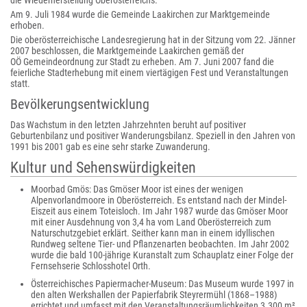
die Wiederherstellung Oberösterreichs.
Am 9. Juli 1984 wurde die Gemeinde Laakirchen zur Marktgemeinde
erhoben.
Die oberösterreichische Landesregierung hat in der Sitzung vom 22. Jänner
2007 beschlossen, die Marktgemeinde Laakirchen gemäß der
OÖ Gemeindeordnung zur Stadt zu erheben. Am 7. Juni 2007 fand die
feierliche Stadterhebung mit einem viertägigen Fest und Veranstaltungen
statt.
Bevölkerungsentwicklung
Das Wachstum in den letzten Jahrzehnten beruht auf positiver
Geburtenbilanz und positiver Wanderungsbilanz. Speziell in den Jahren von
1991 bis 2001 gab es eine sehr starke Zuwanderung.
Kultur und Sehenswürdigkeiten
Moorbad Gmös: Das Gmöser Moor ist eines der wenigen
Alpenvorlandmoore in Oberösterreich. Es entstand nach der Mindel-
Eiszeit aus einem Toteisloch. Im Jahr 1987 wurde das Gmöser Moor
mit einer Ausdehnung von 3,4 ha vom Land Oberösterreich zum
Naturschutzgebiet erklärt. Seither kann man in einem idyllischen
Rundweg seltene Tier- und Pflanzenarten beobachten. Im Jahr 2002
wurde die bald 100-jährige Kuranstalt zum Schauplatz einer Folge der
Fernsehserie Schlosshotel Orth.
Österreichisches Papiermacher-Museum: Das Museum wurde 1997 in
den alten Werkshallen der Papierfabrik Steyrermühl (1868–1988)
errichtet und umfasst mit den Veranstaltungsräumlichkeiten 3.300 m²