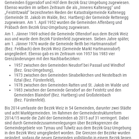
Gemeinden Eggersdorf und Höf dem Bezirk Graz Umgebung zugewiesen.
Ebenso wurden im selben Zeitraum die als „Inneres Kaltenegg“ und
„Feistritzwald“ bezeichneten Rieden der Katastralgemeinde Kaltenegg
(Gemeinde St. Jakob im Walde, Bez. Hartberg) der Gemeinde Rettenegg
zugewiesen. Am 1. April 1952 wurden die Gemeinden Affenberg und
Präbach dem Bezirk Graz-Umgebung zugewiesen.
Am 1. Jänner 1969 schied die Gemeinde Ottendorf aus dem Bezirk Weiz
aus und wurde dem Bezirk Fürstenfeld zugewiesen. Sieben Jahre später,
am 1. Jänner 1976 wurde die Gemeinde Reith bei Hartmannsdorf
(Bez. Feldbach) dem Bezirk Weiz (Gemeinde Markt Hartmannsdorf)
angegliedert. Ebenso gab es im Zeitraum von 1957 bis 1983 vier
Grenzänderungen mit den Nachbarbezirken:
1957 zwischen den Gemeinden Neudorf bei Passail und Windhof
(Bez. Graz-Umgebung),
1973 zwischen den Gemeinden Sinabelkirchen und Nestelbach im
Ilztal (Bez. Fürstenfeld),
1978 zwischen den Gemeinden Ratten und St. Jakob im Walde und
1983 zwischen der Gemeinde Gersdorf an der Feistritz und den
Gemeinden Blaindorf (Bez. Hartberg) und Großsteinbach
(Bez. Fürstenfeld).
Bis 2014 umfasste der Bezirk Weiz in 54 Gemeinden, darunter zwei Städte
und acht Marktgemeinden. Im Rahmen der Gemeindestrukturreform
2014/15 wurde die Zahl der Gemeinden ab 2015 auf 31 verringert. Dabei
sind durch Gemeindezusammenlegungen über Bezirksgrenzen die
Gemeindegebiete von Tyrnau und Tulwitz aus dem Bezirk Graz-Umgebung
in den Bezirk Weiz umgegliedert worden. Die Grenzen der Bezirke wurden
geändert, sodass die neuen Gemeinden vollständig in einem Bezirk liegen.