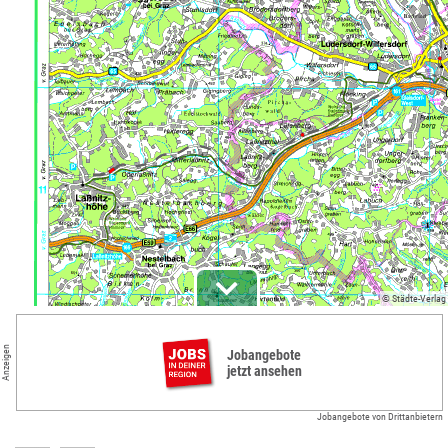
© Städte-Verlag
Anzeigen
Jobangebote
jetzt ansehen
Jobangebote von Drittanbietern