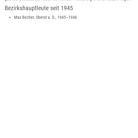
Bezirkshauptleute seit 1945
Max Becher, Oberst a. D., 1945–1946
Ferdinand Polzer, 1946–1948
Josef Tieber, 1948–1955
Ladislaus Bauer, 1956–1963
Cyrill Ludvik, 1963–1969
Adolf Pritzer, 1970–1973
Karl Schindelka, 1974–1990
Alfred Heuberger, 1991–2002
Rüdiger Taus, 2002–2022
Heinz Schwarzbeck, seit 2023
Angehörige Gemeinden
Seit Jänner 2015 umfasst der Bezirk 31 Gemeinden, darunter die zwei
Stadtgemeinden Weiz und Gleisdorf und acht Marktgemeinden.
Liste der Gemeinden im Bezirk Weiz
: Die Einwohnerzahlen der Tabelle stammen vom ,
: Regionen sind Kleinregionen der Steiermark
Bevölkerungsentwicklung
Politik