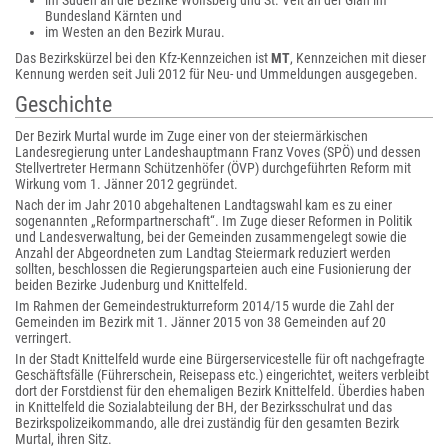
im Süden an die Bezirke Wolfsberg und St. Veit an der Glan im
Bundesland Kärnten und
im Westen an den Bezirk Murau.
Das Bezirkskürzel bei den Kfz-Kennzeichen ist
MT
, Kennzeichen mit dieser
Kennung werden seit Juli 2012 für Neu- und Ummeldungen ausgegeben.
Geschichte
Der Bezirk Murtal wurde im Zuge einer von der steiermärkischen
Landesregierung unter Landeshauptmann Franz Voves (SPÖ) und dessen
Stellvertreter Hermann Schützenhöfer (ÖVP) durchgeführten Reform mit
Wirkung vom 1. Jänner 2012 gegründet.
Nach der im Jahr 2010 abgehaltenen Landtagswahl kam es zu einer
sogenannten „Reformpartnerschaft“. Im Zuge dieser Reformen in Politik
und Landesverwaltung, bei der Gemeinden zusammengelegt sowie die
Anzahl der Abgeordneten zum Landtag Steiermark reduziert werden
sollten, beschlossen die Regierungsparteien auch eine Fusionierung der
beiden Bezirke Judenburg und Knittelfeld.
Im Rahmen der Gemeindestrukturreform 2014/15 wurde die Zahl der
Gemeinden im Bezirk mit 1. Jänner 2015 von 38 Gemeinden auf 20
verringert.
In der Stadt Knittelfeld wurde eine Bürgerservicestelle für oft nachgefragte
Geschäftsfälle (Führerschein, Reisepass etc.) eingerichtet, weiters verbleibt
dort der Forstdienst für den ehemaligen Bezirk Knittelfeld. Überdies haben
in Knittelfeld die Sozialabteilung der BH, der Bezirksschulrat und das
Bezirkspolizeikommando, alle drei zuständig für den gesamten Bezirk
Murtal, ihren Sitz.