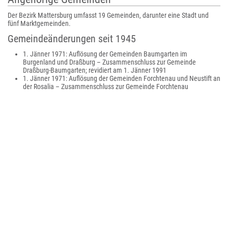
Der Bezirk Mattersburg umfasst 19 Gemeinden, darunter eine Stadt und
fünf Marktgemeinden.
Gemeindeänderungen seit 1945
1. Jänner 1971: Auflösung der Gemeinden Baumgarten im
Burgenland und Draßburg – Zusammenschluss zur Gemeinde
Draßburg-Baumgarten; revidiert am 1. Jänner 1991
1. Jänner 1971: Auflösung der Gemeinden Forchtenau und Neustift an
der Rosalia – Zusammenschluss zur Gemeinde Forchtenau
1. Jänner 1971: Auflösung der Gemeinden Antau und Hirm –
Zusammenschluss zur Gemeinde Hirm-Antau; revidiert am 1. Jänner
1991
1. Jänner 1971: Auflösung der Gemeinden Mattersburg und
Walbersdorf – Zusammenschluss zur Gemeinde Mattersburg
1. Jänner 1971: Auflösung der Gemeinden Pöttelsdorf, Stöttera und
Zemendorf – Zusammenschluss zur Gemeinde Pöttelsdorf
1. Jänner 1971: Auflösung der Gemeinden Krensdorf und Sigleß –
Zusammenschluss zur Gemeinde Sigleß; revidiert am 1. Jänner 1998
1. Jänner 1972: Umbenennung der Gemeinde Forchtenau in
Forchtenstein
1. Jänner 1987: Umbenennung der Gemeinde Sauerbrunn in Bad
Sauerbrunn
1. Jänner 1991: Auflösung der Gemeinde Pöttersdorf – Aufteilung auf
die Gemeinden Pöttelsdorf und Zemendorf-Stöttera
Bevölkerungsentwicklung