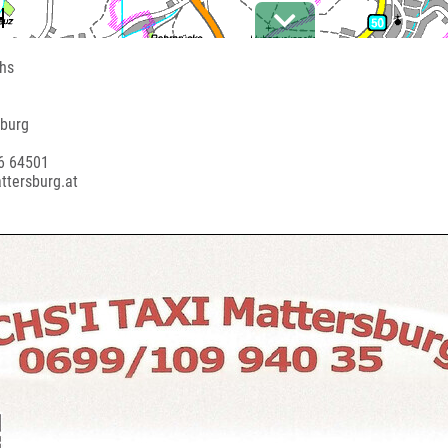
hs
sburg
6 64501
attersburg.at