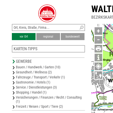
WALT
BEZIRKSKAR
+
vor Ort
regional
bundesweit
−
KARTEN-TIPPS
Stadtplan Eisenstadt
GEWERBE
Bezirkskarte Wiener Neustadt
Bauen / Handwerk / Garten (10)
Stadtplan Wiener Neustadt
Gesundheit / Wellness (2)
Bezirkskarte Eisenstadt
Fahrzeuge / Transport / Verkehr (1)
Bezirkskarte Oberpullendorf
Gastronomie / Hotels (1)
Service / Dienstleistungen (3)
Shopping / Handel (1)
Versicherungen / Finanzen / Recht / Consulting
(1)
Freizeit / Reisen / Sport / Tiere (2)