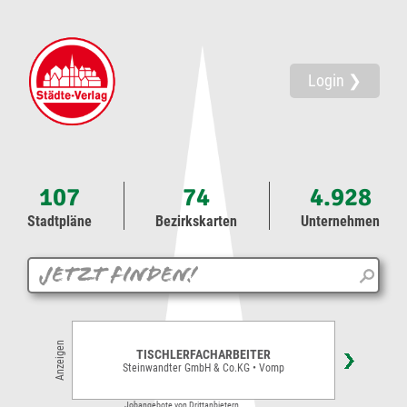
Login ❯
107
74
4.928
Stadtpläne
Bezirkskarten
Unternehmen
Anzeigen
TISCHLERFACHARBEITER
Steinwandter GmbH & Co.KG • Vomp
Jobangebote von Drittanbietern