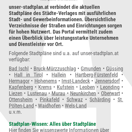
unser-stadtplan.at verbindet die aktuellen
Stadtpläne des Städte-Verlages mit ausführlichen
Stadt- und Gewerbeinformationen. Übersichtliche
Verzeichnisse der Straßen und Einrichtungen sorgen
für hohen Nutzwert. Das Portal vermittelt zudem
einen Überblick über leistungsstarke Unternehmen
und Dienstleister vor Ort.
Folgende Stadtpläne sind u.a. auf unser-stadtplan.at
verfügbar:
Bad Ischl
•
Bruck-Mürzzuschlag
•
Gmunden
•
Güssing
•
Hall in Tirol
•
Hallein
•
Hartberg-Fürstenfeld
•
Hermagor
•
Hohenems
•
Imst-Landeck
•
Jennersdorf
•
Kapfenberg
•
Krems
•
Kufstein
•
Leoben
•
Leonding
•
Liezen
•
Lustenau
•
Murau
•
Neunkirchen
•
Oberwart
•
Ottensheim
•
Pinkafeld
•
Schwaz
•
Schärding
•
St.
Pölten-Land
•
Waidhofen
•
Wels-Land
u.v.m.
Stadtplan-Wissen: Alles über Stadtpläne
Hier finden Sie wissenswerte Informationen über