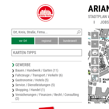
ARIA
STADTPLAN 
JOBS
+
vor Ort
regional
bundesweit
−
KARTEN-TIPPS
Bezirkskarte Wiener Neustadt
GEWERBE
Stadtplan Bad Vöslau
Bauen / Handwerk / Garten (11)
Bezirkskarte Baden
Fahrzeuge / Transport / Verkehr (6)
Bezirkskarte Mattersburg
Gastronomie / Hotels (5)
Stadtplan Berndorf
Service / Dienstleistungen (5)
Shopping / Handel (1)
Versicherungen / Finanzen / Recht / Consulting
(2)