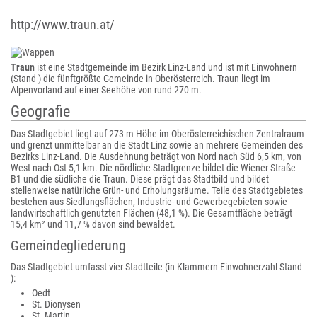
http://www.traun.at/
Traun
ist eine Stadtgemeinde im Bezirk Linz-Land und ist mit Einwohnern
(Stand ) die fünftgrößte Gemeinde in Oberösterreich. Traun liegt im
Alpenvorland auf einer Seehöhe von rund 270 m.
Geografie
Das Stadtgebiet liegt auf 273 m Höhe im Oberösterreichischen Zentralraum
und grenzt unmittelbar an die Stadt Linz sowie an mehrere Gemeinden des
Bezirks Linz-Land. Die Ausdehnung beträgt von Nord nach Süd 6,5 km, von
West nach Ost 5,1 km. Die nördliche Stadtgrenze bildet die Wiener Straße
B1 und die südliche die Traun. Diese prägt das Stadtbild und bildet
stellenweise natürliche Grün- und Erholungsräume. Teile des Stadtgebietes
bestehen aus Siedlungsflächen, Industrie- und Gewerbegebieten sowie
landwirtschaftlich genutzten Flächen (48,1 %). Die Gesamtfläche beträgt
15,4 km² und 11,7 % davon sind bewaldet.
Gemeindegliederung
Das Stadtgebiet umfasst vier Stadtteile (in Klammern Einwohnerzahl Stand
):
Oedt
St. Dionysen
St. Martin