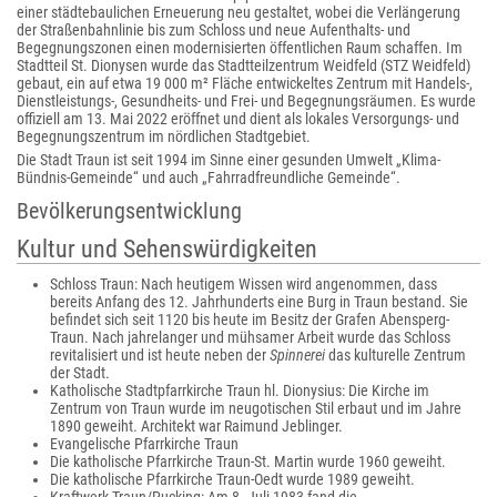
einer städtebaulichen Erneuerung neu gestaltet, wobei die Verlängerung
der Straßenbahnlinie bis zum Schloss und neue Aufenthalts- und
Begegnungszonen einen modernisierten öffentlichen Raum schaffen. Im
Stadtteil St. Dionysen wurde das Stadtteilzentrum Weidfeld (STZ Weidfeld)
gebaut, ein auf etwa 19 000 m² Fläche entwickeltes Zentrum mit Handels-,
Dienstleistungs-, Gesundheits- und Frei- und Begegnungsräumen. Es wurde
offiziell am 13. Mai 2022 eröffnet und dient als lokales Versorgungs- und
Begegnungszentrum im nördlichen Stadtgebiet.
Die Stadt Traun ist seit 1994 im Sinne einer gesunden Umwelt „Klima-
Bündnis-Gemeinde“ und auch „Fahrradfreundliche Gemeinde“.
Bevölkerungsentwicklung
Kultur und Sehenswürdigkeiten
Schloss Traun: Nach heutigem Wissen wird angenommen, dass
bereits Anfang des 12. Jahrhunderts eine Burg in Traun bestand. Sie
befindet sich seit 1120 bis heute im Besitz der Grafen Abensperg-
Traun. Nach jahrelanger und mühsamer Arbeit wurde das Schloss
revitalisiert und ist heute neben der
Spinnerei
das kulturelle Zentrum
der Stadt.
Katholische Stadtpfarrkirche Traun hl. Dionysius: Die Kirche im
Zentrum von Traun wurde im neugotischen Stil erbaut und im Jahre
1890 geweiht. Architekt war Raimund Jeblinger.
Evangelische Pfarrkirche Traun
Die katholische Pfarrkirche Traun-St. Martin wurde 1960 geweiht.
Die katholische Pfarrkirche Traun-Oedt wurde 1989 geweiht.