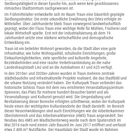
Siedlungstätigkeit in dieser Epoche hin, auch wenn kein geschlossenes
römisches Stadtzentrum nachgewiesen ist.
Im Frühmittelalter entwickelte sich im Raum Traun eine bäuerlich geprägte
Siedlungsstruktur. Die erste urkundliche Erwähnung des Ortes erfolgte im
Mittelalter. Über Jahrhunderte blieb Traun vorwiegend landwirtschaftlich
geprägt, wobei der Fluss Traun eine wichtige Rolle für Mühlen, Fischerei und
lokale Wirtschaft spielte. Erst mit der Industrialisierung ab dem 19.
Jahrhundert setzte eine stärkere wirtschaftliche und demografische
Entwicklung ein.
Traun ist ein beliebter Wohnort geworden, da die Stadt über eine gute
Infrastruktur, wie hohe Wohnqualität, schulische Einrichtungen, große
Einkaufsmöglichkeiten, viele sportliche und kulturelle Angebote,
Bezirksbehörden und eine rasche Verkehrsanbindung an die nahe
Landeshauptstadt Linz und an die Autobahnen A1 und A25 verfügt.
In den 2010er- und 2020er-Jahren wurden in Traun mehrere zentrale
städtebauliche und infrastrukturelle Projekte realisiert, die das Stadtbild und
die urbane Nutzung verändert haben. Der Kulturpark Traun verbindet das
historische Schloss Traun mit dem neu errichteten Veranstaltungszentrum
Spinnerei, das Platz für mehrere hundert Besucher bietet und als
Veranstaltungs- und Kulturort genutzt wird. Die Umgestaltung und
Revitalisierung dieser Bereiche erfolgten schrittweise, wobei der Kulturpark
heute einen der wichtigsten Kulturstandorte der Stadt darstellt. Im Bereich
dieser Neuentwicklungen sind auch Einrichtungen wie die Arbeiterkammer
Oberösterreich und das Arbeitsmarktservice (AMS) Traun angesiedelt. Der
Neubau des AMS am Madlschenterweg wurde nach dem Spatenstich im
Mai 2016 nach rund einem Jahr Bauzeit im Juni 2017 eröffnet und umfasst
etwa 2 400 m² Nutzfläche. Der Hauptplatz der Stadt wurde im Rahmen