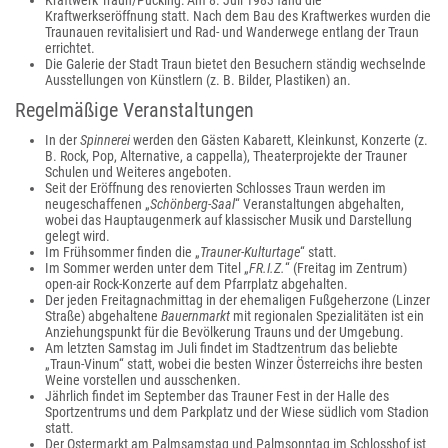
Kraftwerk Traun/Pucking: Am 8. Juli 1983 fand die
Kraftwerkseröffnung statt. Nach dem Bau des Kraftwerkes wurden die
Traunauen revitalisiert und Rad- und Wanderwege entlang der Traun
errichtet.
Die Galerie der Stadt Traun bietet den Besuchern ständig wechselnde
Ausstellungen von Künstlern (z. B. Bilder, Plastiken) an.
Regelmäßige Veranstaltungen
In der
Spinnerei
werden den Gästen Kabarett, Kleinkunst, Konzerte (z.
B. Rock, Pop, Alternative, a cappella), Theaterprojekte der Trauner
Schulen und Weiteres angeboten.
Seit der Eröffnung des renovierten Schlosses Traun werden im
neugeschaffenen „
Schönberg-Saal
“ Veranstaltungen abgehalten,
wobei das Hauptaugenmerk auf klassischer Musik und Darstellung
gelegt wird.
Im Frühsommer finden die „
Trauner-Kulturtage
“ statt.
Im Sommer werden unter dem Titel „
FR.I.Z.
“ (Freitag im Zentrum)
open-air Rock-Konzerte auf dem Pfarrplatz abgehalten.
Der jeden Freitagnachmittag in der ehemaligen Fußgeherzone (Linzer
Straße) abgehaltene
Bauernmarkt
mit regionalen Spezialitäten ist ein
Anziehungspunkt für die Bevölkerung Trauns und der Umgebung.
Am letzten Samstag im Juli findet im Stadtzentrum das beliebte
„Traun-Vinum“ statt, wobei die besten Winzer Österreichs ihre besten
Weine vorstellen und ausschenken.
Jährlich findet im September das Trauner Fest in der Halle des
Sportzentrums und dem Parkplatz und der Wiese südlich vom Stadion
statt.
Der Ostermarkt am Palmsamstag und Palmsonntag im Schlosshof ist