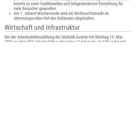
bereits zu einer traditionellen und liebgewordenen Einrichtung für
viele Besucher geworden.
Am 1. Advent-Wochenende wird ein Weihnachtsmarkt im
stimmungsvollen Hof des Schlosses abgehalten.
Wirtschaft und Infrastruktur
Bei der Arbeitsstättenzählung der Statistik Austria mit Stichtag 15. Mai
2001 wurden 892 Arbeitsstätten (darunter 12 mit mehr als 100 und 6 mit
mehr als 200 Beschäftigten) mit insgesamt 10.029 Beschäftigten gezählt.
Das sind zwar 21,9 Prozent mehr Arbeitgeber als 1991, aber zwei Prozent
weniger Beschäftigte.
Ansässige Unternehmen
Das bekannteste hier ansässige Unternehmen ist der PEZ-Erfinder und -
Hersteller Haas (seit 1915), mit ca. 70 Mitarbeitern in Traun.
Wichtige Industriebetriebe sind Internorm (Fensterproduzent), delfort
(Papierfabrik, Zigarettenpapierhersteller für das Mundstücksbelagspapier),
Gabler Band (Hersteller für Textilzubehör), HAKA Küche (Küchenhersteller),
Transgourmet Österreich (ehemals C+C Pfeiffer, Lebensmittelgroßhandel,
Abholgroßmarkt), Laska (Fleischereimaschinen), Voith (Kranbau), C.
Bergmann (Baustoffunternehmen), sowie viele mittelständische Betriebe.
Hi-Tech for Gamers
, mit Firmensitz in Traun, bietet seit 40 Jahren Fertig-PCs
an und gehört damit zu den ältesten noch aktiven Anbietern in diesem
Geschäftsbereich im deutschsprachigen Raum.
Verkehr