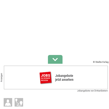
© Städte-Verlag
Anzeigen
Jobangebote
jetzt ansehen
Jobangebote von Drittanbietern