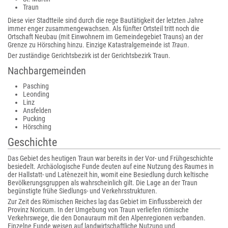
Traun
Diese vier Stadtteile sind durch die rege Bautätigkeit der letzten Jahre
immer enger zusammengewachsen. Als fünfter Ortsteil tritt noch die
Ortschaft Neubau (mit Einwohnern im Gemeindegebiet Trauns) an der
Grenze zu Hörsching hinzu. Einzige Katastralgemeinde ist
Traun
.
Der zuständige Gerichtsbezirk ist der Gerichtsbezirk Traun.
Nachbargemeinden
Pasching
Leonding
Linz
Ansfelden
Pucking
Hörsching
Geschichte
Das Gebiet des heutigen Traun war bereits in der Vor- und Frühgeschichte
besiedelt. Archäologische Funde deuten auf eine Nutzung des Raumes in
der Hallstatt- und Latènezeit hin, womit eine Besiedlung durch keltische
Bevölkerungsgruppen als wahrscheinlich gilt. Die Lage an der Traun
begünstigte frühe Siedlungs- und Verkehrsstrukturen.
Zur Zeit des Römischen Reiches lag das Gebiet im Einflussbereich der
Provinz Noricum. In der Umgebung von Traun verliefen römische
Verkehrswege, die den Donauraum mit den Alpenregionen verbanden.
Einzelne Funde weisen auf landwirtschaftliche Nutzung und