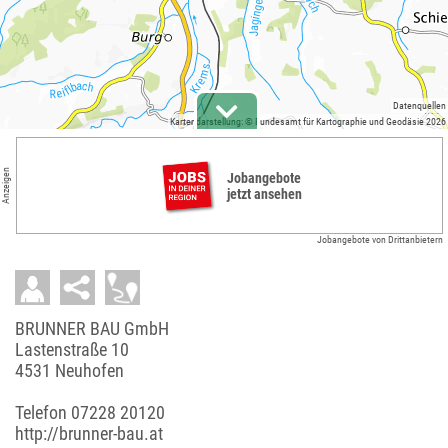
Datenquellen
Kartendarstellung: © Bundesamt für Kartographie und Geodäsie 2026
Anzeigen
Jobangebote
jetzt ansehen
Jobangebote von Drittanbietern
BRUNNER BAU GmbH
Lastenstraße 10
4531 Neuhofen
Telefon
07228 20120
http://brunner-bau.at