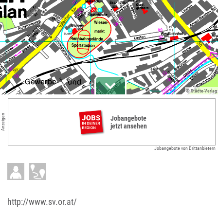
© Städte-Verlag
Anzeigen
Jobangebote
jetzt ansehen
Jobangebote von Drittanbietern
http://www.sv.or.at/