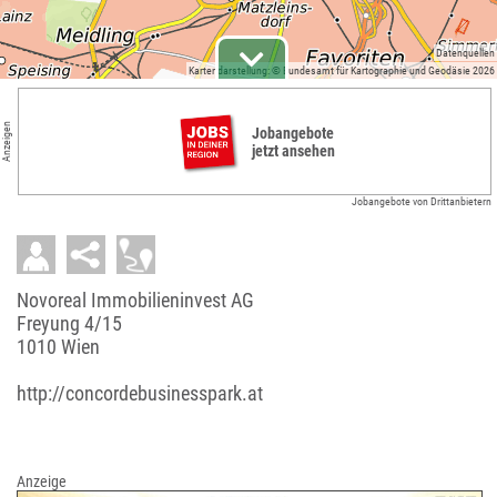
Datenquellen
Kartendarstellung: © Bundesamt für Kartographie und Geodäsie 2026
Anzeigen
Jobangebote
jetzt ansehen
Jobangebote von Drittanbietern
Novoreal Immobilieninvest AG
Freyung 4/15
1010 Wien
http://concordebusinesspark.at
Anzeige