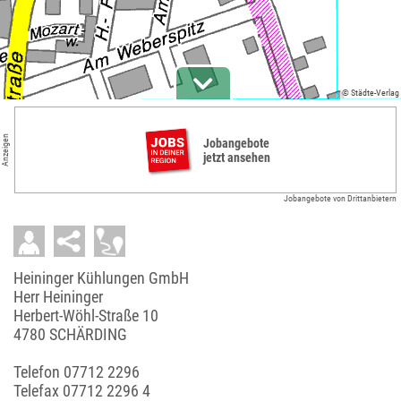
© Städte-Verlag
Anzeigen
Jobangebote
jetzt ansehen
Jobangebote von Drittanbietern
Heininger Kühlungen GmbH
Herr Heininger
Herbert-Wöhl-Straße 10
4780 SCHÄRDING
Telefon
07712 2296
Telefax 07712 2296 4