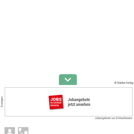
© Städte-Verlag
Anzeigen
Jobangebote
jetzt ansehen
Jobangebote von Drittanbietern