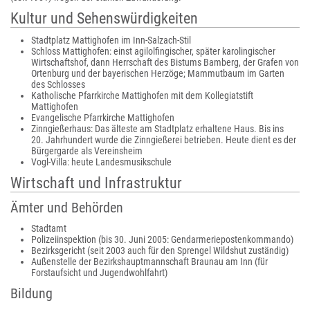
Kultur und Sehenswürdigkeiten
Stadtplatz Mattighofen im Inn-Salzach-Stil
Schloss Mattighofen: einst agilolfingischer, später karolingischer
Wirtschaftshof, dann Herrschaft des Bistums Bamberg, der Grafen von
Ortenburg und der bayerischen Herzöge; Mammutbaum im Garten
des Schlosses
Katholische Pfarrkirche Mattighofen mit dem Kollegiatstift
Mattighofen
Evangelische Pfarrkirche Mattighofen
Zinngießerhaus: Das älteste am Stadtplatz erhaltene Haus. Bis ins
20. Jahrhundert wurde die Zinngießerei betrieben. Heute dient es der
Bürgergarde als Vereinsheim
Vogl-Villa: heute Landesmusikschule
Wirtschaft und Infrastruktur
Ämter und Behörden
Stadtamt
Polizeiinspektion (bis 30. Juni 2005: Gendarmeriepostenkommando)
Bezirksgericht (seit 2003 auch für den Sprengel Wildshut zuständig)
Außenstelle der Bezirkshauptmannschaft Braunau am Inn (für
Forstaufsicht und Jugendwohlfahrt)
Bildung