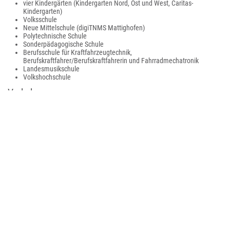
vier Kindergärten (Kindergarten Nord, Ost und West, Caritas-
Kindergarten)
Volksschule
Neue Mittelschule (digiTNMS Mattighofen)
Polytechnische Schule
Sonderpädagogische Schule
Berufsschule für Kraftfahrzeugtechnik,
Berufskraftfahrer/Berufskraftfahrerin und Fahrradmechatronik
Landesmusikschule
Volkshochschule
Verkehr
Mit einer Haltestelle an der Mattigtalbahn hat Mattighofen eine Anbindung
an das Schienennetz (Richtung Salzburg bzw. Richtung Braunau).
Unternehmen
Die größten Arbeitgeber der Region sind die in Mattighofen beheimateten
aus der KTM Motor-Fahrzeugbau entstandenen KTM AG und KTM Fahrrad.
Darüber hinaus sind folgende Unternehmen in der Stadt angesiedelt:
Robust Plastik Eder
Aptiv (früher Delphi)
DAWO Pulverbeschichtung GmbH
GBM GmbH
Holzpellets Hot's (Glechner GmbH)
KA-MA Metallbau GmbH
Bamberger GmbH