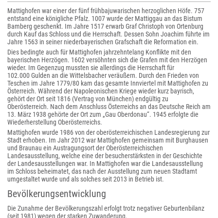
Mattighofen war einer der fünf frühbajuwarischen herzoglichen Höfe. 757
entstand eine königliche Pfalz. 1007 wurde der Mattiggau an das Bistum
Bamberg geschenkt. Im Jahre 1517 erwarb Graf Christoph von Ortenburg
durch Kauf das Schloss und die Herrschaft. Dessen Sohn Joachim führte im
Jahre 1563 in seiner niederbayerischen Grafschaft die Reformation ein.
Dies bedingte auch für Mattighofen jahrzehntelang Konflikte mit den
bayerischen Herzögen. 1602 versöhnten sich die Grafen mit den Herzögen
wieder. Im Gegenzug mussten sie allerdings die Herrschaft für
102.000 Gulden an die Wittelsbacher veräußern. Durch den Frieden von
Teschen im Jahre 1779/80 kam das gesamte Innviertel mit Mattighofen zu
Österreich. Während der Napoleonischen Kriege wieder kurz bayrisch,
gehört der Ort seit 1816 (Vertrag von München) endgültig zu
Oberösterreich. Nach dem Anschluss Österreichs an das Deutsche Reich am
13. März 1938 gehörte der Ort zum „Gau Oberdonau“. 1945 erfolgte die
Wiederherstellung Oberösterreichs.
Mattighofen wurde 1986 von der oberösterreichischen Landesregierung zur
Stadt erhoben. Im Jahr 2012 war Mattighofen gemeinsam mit Burghausen
und Braunau ein Austragungsort der Oberösterreichischen
Landesausstellung, welche eine der besucherstärksten in der Geschichte
der Landesausstellungen war. In Mattighofen war die Landesausstellung
im Schloss beheimatet, das nach der Ausstellung zum neuen Stadtamt
umgestaltet wurde und als solches seit 2013 in Betrieb ist.
Bevölkerungsentwicklung
Die Zunahme der Bevölkerungszahl erfolgt trotz negativer Geburtenbilanz
(seit 1981) wegen der starken Zuwanderung.