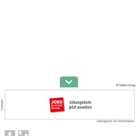
© Städte-Verlag
Anzeigen
Jobangebote
jetzt ansehen
Jobangebote von Drittanbietern