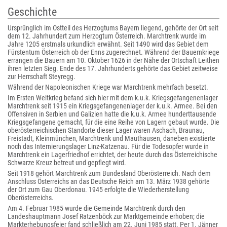
Geschichte
Ursprünglich im Ostteil des Herzogtums Bayern liegend, gehörte der Ort seit
dem 12. Jahrhundert zum Herzogtum Österreich. Marchtrenk wurde im
Jahre 1205 erstmals urkundlich erwähnt. Seit 1490 wird das Gebiet dem
Fürstentum Österreich ob der Enns zugerechnet. Während der Bauernkriege
errangen die Bauern am 10. Oktober 1626 in der Nähe der Ortschaft Leithen
ihren letzten Sieg. Ende des 17. Jahrhunderts gehörte das Gebiet zeitweise
zur Herrschaft Steyregg.
Während der Napoleonischen Kriege war Marchtrenk mehrfach besetzt.
Im Ersten Weltkrieg befand sich hier mit dem k.u.k. Kriegsgefangenenlager
Marchtrenk seit 1915 ein Kriegsgefangenenlager der k.u.k. Armee. Bei den
Offensiven in Serbien und Galizien hatte die k.u.k. Armee hunderttausende
Kriegsgefangene gemacht, für die eine Reihe von Lagern gebaut wurde. Die
oberösterreichischen Standorte dieser Lager waren Aschach, Braunau,
Freistadt, Kleinmünchen, Marchtrenk und Mauthausen, daneben existierte
noch das Internierungslager Linz-Katzenau. Für die Todesopfer wurde in
Marchtrenk ein Lagerfriedhof errichtet, der heute durch das Österreichische
Schwarze Kreuz betreut und gepflegt wird.
Seit 1918 gehört Marchtrenk zum Bundesland Oberösterreich. Nach dem
Anschluss Österreichs an das Deutsche Reich am 13. März 1938 gehörte
der Ort zum Gau Oberdonau. 1945 erfolgte die Wiederherstellung
Oberösterreichs.
Am 4. Februar 1985 wurde die Gemeinde Marchtrenk durch den
Landeshauptmann Josef Ratzenböck zur Marktgemeinde erhoben; die
Markterhebungsfeier fand schließlich am 22. Juni 1985 statt. Per 1. Jänner