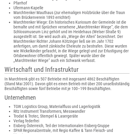
Pfarrhof
Ufermann-Kapelle
Marchtrenker Mauthaus (zur ehemaligen Holzbrücke über die Traun
vom Brückenverein 1893 errichtet)
Marchtrenker Wiege: Ein historisches Kuriosum der Gemeinde ist die
bemalte und mit Sprüchen versehene „Marchtrenker Wiege“, die dem
Schlossmuseum Linz gehört und im Heidehaus (Welser Straße 9)
ausgestellt ist. Sie wird auch als „Wiege der Alten“ bezeichnet. Der
Marchtrenker Richter Johann Kötzinger ließ sie im Jahr 1702
anfertigen, um damit zänkische Eheleute zu bestrafen. Diese wurden
wie Wickelkinder gefascht, in die Wiege gelegt und zur Erlustigung der
Ortsbewohner öffentlich gewiegt. Später wurde über die
„Marchtrenker Wiege“ auch ein Schwank verfasst.
Wirtschaft und Infrastruktur
In Marchtrenk gibt es 507 Betriebe mit insgesamt 4862 Beschäftigten
(Stand Mai 2001). Davon gibt es einen Betrieb mit über 200 unselbstständig
Beschäftigten sowie fünf Betriebe mit je 100–199 Beschäftigten.
Unternehmen
TGW Logistics Group, Materialfluss und Lagerlogistik
Ritz Instrument Transformers, Messwandler
Trodat & Trotec, Stempel & Lasergeräte
Verlag federfrei
Eisberg Österreich, Teil der Internationalen Eisberg-Gruppe
SPAR Regionalzentrale, mit Regio Kaffee & Tann Fleisch- und