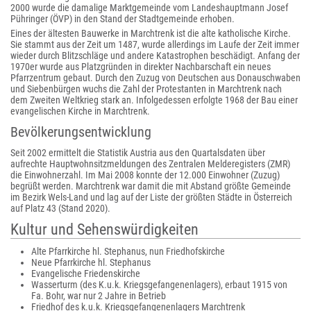
2000 wurde die damalige Marktgemeinde vom Landeshauptmann Josef
Pühringer (ÖVP) in den Stand der Stadtgemeinde erhoben.
Eines der ältesten Bauwerke in Marchtrenk ist die alte katholische Kirche.
Sie stammt aus der Zeit um 1487, wurde allerdings im Laufe der Zeit immer
wieder durch Blitzschläge und andere Katastrophen beschädigt. Anfang der
1970er wurde aus Platzgründen in direkter Nachbarschaft ein neues
Pfarrzentrum gebaut. Durch den Zuzug von Deutschen aus Donauschwaben
und Siebenbürgen wuchs die Zahl der Protestanten in Marchtrenk nach
dem Zweiten Weltkrieg stark an. Infolgedessen erfolgte 1968 der Bau einer
evangelischen Kirche in Marchtrenk.
Bevölkerungsentwicklung
Seit 2002 ermittelt die Statistik Austria aus den Quartalsdaten über
aufrechte Hauptwohnsitzmeldungen des Zentralen Melderegisters (ZMR)
die Einwohnerzahl. Im Mai 2008 konnte der 12.000 Einwohner (Zuzug)
begrüßt werden. Marchtrenk war damit die mit Abstand größte Gemeinde
im Bezirk Wels-Land und lag auf der Liste der größten Städte in Österreich
auf Platz 43 (Stand 2020).
Kultur und Sehenswürdigkeiten
Alte Pfarrkirche hl. Stephanus, nun Friedhofskirche
Neue Pfarrkirche hl. Stephanus
Evangelische Friedenskirche
Wasserturm (des K.u.k. Kriegsgefangenenlagers), erbaut 1915 von
Fa. Bohr, war nur 2 Jahre in Betrieb
Friedhof des k.u.k. Kriegsgefangenenlagers Marchtrenk