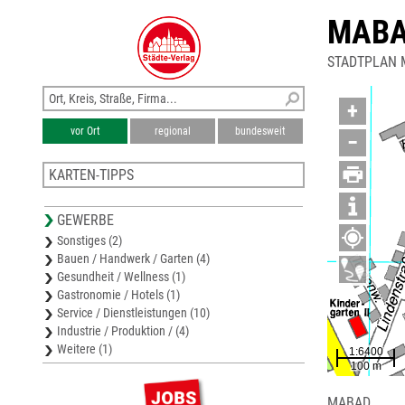
MAB
STADTPLAN
+
vor Ort
regional
bundesweit
−
KARTEN-TIPPS
Bezirkskarte Wels-Land
GEWERBE
Stadtplan Wels
Sonstiges (2)
Stadtplan Traun
Bauen / Handwerk / Garten (4)
Stadtplan Leonding
Gesundheit / Wellness (1)
Stadtplan Ottensheim
Gastronomie / Hotels (1)
Service / Dienstleistungen (10)
Industrie / Produktion / (4)
Weitere (1)
MABAD