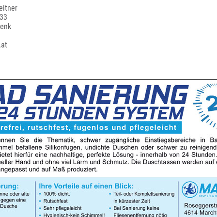
eitner
 33
renk
.at