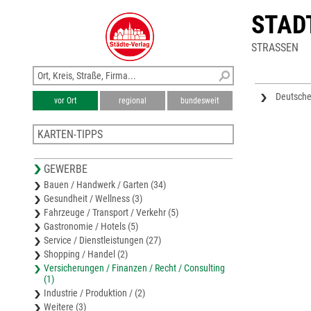
STAD
STRASSEN
Deutsch
vor Ort
regional
bundesweit
KARTEN-TIPPS
Stadtplan Innsbruck
GEWERBE
Bezirkskarte Innsbruck-Land
Bauen / Handwerk / Garten (34)
Stadtplan Schwaz
Gesundheit / Wellness (3)
Bezirkskarte Schwaz
Fahrzeuge / Transport / Verkehr (5)
Stadtplan Telfs
Gastronomie / Hotels (5)
Service / Dienstleistungen (27)
Shopping / Handel (2)
Versicherungen / Finanzen / Recht / Consulting
(1)
Industrie / Produktion / (2)
Weitere (3)