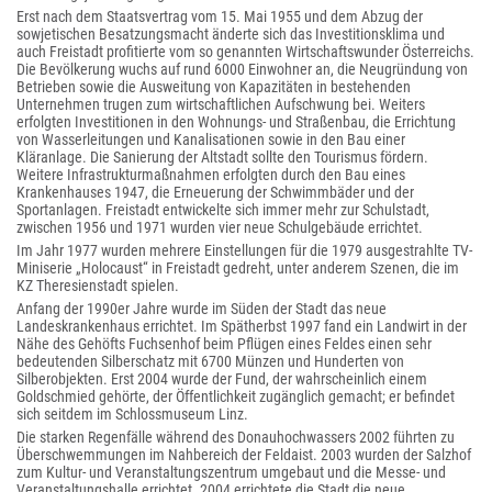
Erst nach dem Staatsvertrag vom 15. Mai 1955 und dem Abzug der
sowjetischen Besatzungsmacht änderte sich das Investitionsklima und
auch Freistadt profitierte vom so genannten Wirtschaftswunder Österreichs.
Die Bevölkerung wuchs auf rund 6000 Einwohner an, die Neugründung von
Betrieben sowie die Ausweitung von Kapazitäten in bestehenden
Unternehmen trugen zum wirtschaftlichen Aufschwung bei. Weiters
erfolgten Investitionen in den Wohnungs- und Straßenbau, die Errichtung
von Wasserleitungen und Kanalisationen sowie in den Bau einer
Kläranlage. Die Sanierung der Altstadt sollte den Tourismus fördern.
Weitere Infrastrukturmaßnahmen erfolgten durch den Bau eines
Krankenhauses 1947, die Erneuerung der Schwimmbäder und der
Sportanlagen. Freistadt entwickelte sich immer mehr zur Schulstadt,
zwischen 1956 und 1971 wurden vier neue Schulgebäude errichtet.
Im Jahr 1977 wurden mehrere Einstellungen für die 1979 ausgestrahlte TV-
Miniserie „Holocaust“ in Freistadt gedreht, unter anderem Szenen, die im
KZ Theresienstadt spielen.
Anfang der 1990er Jahre wurde im Süden der Stadt das neue
Landeskrankenhaus errichtet. Im Spätherbst 1997 fand ein Landwirt in der
Nähe des Gehöfts Fuchsenhof beim Pflügen eines Feldes einen sehr
bedeutenden Silberschatz mit 6700 Münzen und Hunderten von
Silberobjekten. Erst 2004 wurde der Fund, der wahrscheinlich einem
Goldschmied gehörte, der Öffentlichkeit zugänglich gemacht; er befindet
sich seitdem im Schlossmuseum Linz.
Die starken Regenfälle während des Donauhochwassers 2002 führten zu
Überschwemmungen im Nahbereich der Feldaist. 2003 wurden der Salzhof
zum Kultur- und Veranstaltungszentrum umgebaut und die Messe- und
Veranstaltungshalle errichtet. 2004 errichtete die Stadt die neue