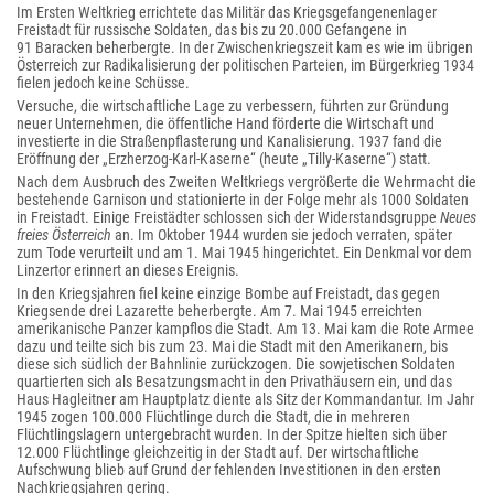
Im Ersten Weltkrieg errichtete das Militär das Kriegsgefangenenlager
Freistadt für russische Soldaten, das bis zu 20.000 Gefangene in
91 Baracken beherbergte. In der Zwischenkriegszeit kam es wie im übrigen
Österreich zur Radikalisierung der politischen Parteien, im Bürgerkrieg 1934
fielen jedoch keine Schüsse.
Versuche, die wirtschaftliche Lage zu verbessern, führten zur Gründung
neuer Unternehmen, die öffentliche Hand förderte die Wirtschaft und
investierte in die Straßenpflasterung und Kanalisierung. 1937 fand die
Eröffnung der „Erzherzog-Karl-Kaserne“ (heute „Tilly-Kaserne“) statt.
Nach dem Ausbruch des Zweiten Weltkriegs vergrößerte die Wehrmacht die
bestehende Garnison und stationierte in der Folge mehr als 1000 Soldaten
in Freistadt. Einige Freistädter schlossen sich der Widerstandsgruppe
Neues
freies Österreich
an. Im Oktober 1944 wurden sie jedoch verraten, später
zum Tode verurteilt und am 1. Mai 1945 hingerichtet. Ein Denkmal vor dem
Linzertor erinnert an dieses Ereignis.
In den Kriegsjahren fiel keine einzige Bombe auf Freistadt, das gegen
Kriegsende drei Lazarette beherbergte. Am 7. Mai 1945 erreichten
amerikanische Panzer kampflos die Stadt. Am 13. Mai kam die Rote Armee
dazu und teilte sich bis zum 23. Mai die Stadt mit den Amerikanern, bis
diese sich südlich der Bahnlinie zurückzogen. Die sowjetischen Soldaten
quartierten sich als Besatzungsmacht in den Privathäusern ein, und das
Haus Hagleitner am Hauptplatz diente als Sitz der Kommandantur. Im Jahr
1945 zogen 100.000 Flüchtlinge durch die Stadt, die in mehreren
Flüchtlingslagern untergebracht wurden. In der Spitze hielten sich über
12.000 Flüchtlinge gleichzeitig in der Stadt auf. Der wirtschaftliche
Aufschwung blieb auf Grund der fehlenden Investitionen in den ersten
Nachkriegsjahren gering.