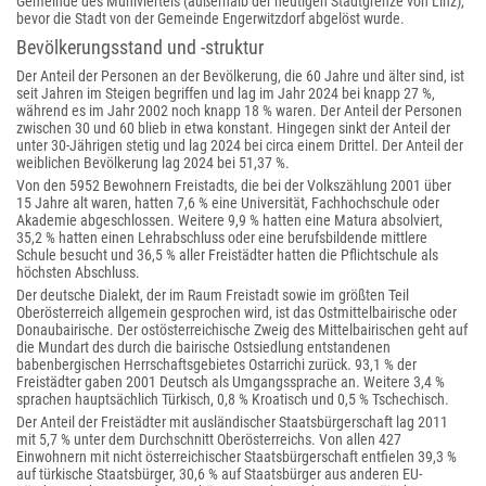
Gemeinde des Mühlviertels (außerhalb der heutigen Stadtgrenze von Linz),
bevor die Stadt von der Gemeinde Engerwitzdorf abgelöst wurde.
Bevölkerungsstand und -struktur
Der Anteil der Personen an der Bevölkerung, die 60 Jahre und älter sind, ist
seit Jahren im Steigen begriffen und lag im Jahr 2024 bei knapp 27 %,
während es im Jahr 2002 noch knapp 18 % waren. Der Anteil der Personen
zwischen 30 und 60 blieb in etwa konstant. Hingegen sinkt der Anteil der
unter 30-Jährigen stetig und lag 2024 bei circa einem Drittel. Der Anteil der
weiblichen Bevölkerung lag 2024 bei 51,37 %.
Von den 5952 Bewohnern Freistadts, die bei der Volkszählung 2001 über
15 Jahre alt waren, hatten 7,6 % eine Universität, Fachhochschule oder
Akademie abgeschlossen. Weitere 9,9 % hatten eine Matura absolviert,
35,2 % hatten einen Lehrabschluss oder eine berufsbildende mittlere
Schule besucht und 36,5 % aller Freistädter hatten die Pflichtschule als
höchsten Abschluss.
Der deutsche Dialekt, der im Raum Freistadt sowie im größten Teil
Oberösterreich allgemein gesprochen wird, ist das Ostmittelbairische oder
Donaubairische. Der ostösterreichische Zweig des Mittelbairischen geht auf
die Mundart des durch die bairische Ostsiedlung entstandenen
babenbergischen Herrschaftsgebietes Ostarrichi zurück. 93,1 % der
Freistädter gaben 2001 Deutsch als Umgangssprache an. Weitere 3,4 %
sprachen hauptsächlich Türkisch, 0,8 % Kroatisch und 0,5 % Tschechisch.
Der Anteil der Freistädter mit ausländischer Staatsbürgerschaft lag 2011
mit 5,7 % unter dem Durchschnitt Oberösterreichs. Von allen 427
Einwohnern mit nicht österreichischer Staatsbürgerschaft entfielen 39,3 %
auf türkische Staatsbürger, 30,6 % auf Staatsbürger aus anderen EU-