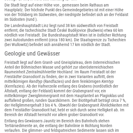
Die Stadt liegt auf einer Höhe von , gemessen beim Rathaus am
Hauptplatz. Der höchste Punkt des Gemeindegebietes ist mit einer Höhe
von der Trölsberg im Südwesten, der niedrigste befindet sich an der Feldaist
im Südosten (rund ).
Die Landeshauptstadt Linz liegt rund 38 km südwestlich von Freistadt
entfernt, die tschechische Stadt České Budějovice (Budweis) etwa 60 km
nördlich von Freistadt. Die Bundeshauptstadt Wien ist in östlicher Richtung
zwei Autostunden entfernt (circa 180 km). Die Staatsgrenze zu Tschechien
(bei Wullowitz) befindet sich annähernd 17 km nördlich der Stadt.
Geologie und Gewässer
Freistadt liegt auf dem Granit- und Gneisplateau, dem österreichischen
Anteil der Böhmischen Masse und gehört zur oberösterreichischen
Raumeinheit
Zentralmühlviertler Hochland
. Im Raum Freistadt ist der
Freistädter Granodiorit
zu finden, der in zwei Varianten auftritt, dem
mittelkörnigen
Randtyp
(Randfazies) und dem feinkörnigen
Kerntyp
(Kernfazies). Ab der Hafnerzeile entlang des Grabens (nordöstlich der
Altstadt, entlang der Feldaist) kommt der
Grabengranit
vor, ein
mittelkörniger Zweiglimmergranit mit dem Hauptanteil an Plagioklas und
auffallend großen, runden Quarzkörnern. Der Biotitgehalt beträgt circa 7 %,
der Hellglimmergehalt 3 bis 4 %. Obwohl der Grabengranit Ähnlichkeiten mit
dem Freistädter Granodiorit hat, hebt er sich durch seine Helligkeit ab. Im
Bereich der Altstadt herrscht vor allem grober Granodiorit vor.
Entlang des Gewässers Jaunitz im Bereich des Bahnhofs stehen
Tertiärsedimente an, die entlang der Bahnlinie in Richtung Norden
verlaufen. Die glimmer- und feldspatreichen Sedimente lassen sich im