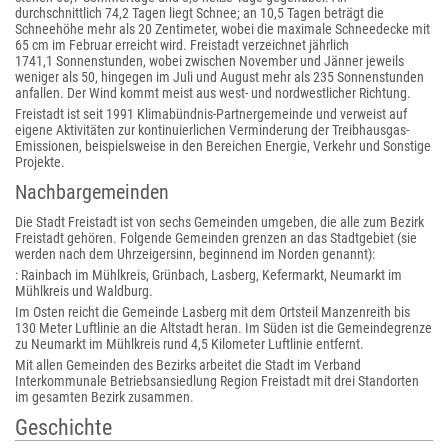
durchschnittlich 74,2 Tagen liegt Schnee; an 10,5 Tagen beträgt die
Schneehöhe mehr als 20 Zentimeter, wobei die maximale Schneedecke mit
65 cm im Februar erreicht wird. Freistadt verzeichnet jährlich
1741,1 Sonnenstunden, wobei zwischen November und Jänner jeweils
weniger als 50, hingegen im Juli und August mehr als 235 Sonnenstunden
anfallen. Der Wind kommt meist aus west- und nordwestlicher Richtung.
Freistadt ist seit 1991 Klimabündnis-Partnergemeinde und verweist auf
eigene Aktivitäten zur kontinuierlichen Verminderung der Treibhausgas-
Emissionen, beispielsweise in den Bereichen Energie, Verkehr und Sonstige
Projekte.
Nachbargemeinden
Die Stadt Freistadt ist von sechs Gemeinden umgeben, die alle zum Bezirk
Freistadt gehören. Folgende Gemeinden grenzen an das Stadtgebiet (sie
werden nach dem Uhrzeigersinn, beginnend im Norden genannt):
: Rainbach im Mühlkreis, Grünbach, Lasberg, Kefermarkt, Neumarkt im
Mühlkreis und Waldburg.
Im Osten reicht die Gemeinde Lasberg mit dem Ortsteil Manzenreith bis
130 Meter Luftlinie an die Altstadt heran. Im Süden ist die Gemeindegrenze
zu Neumarkt im Mühlkreis rund 4,5 Kilometer Luftlinie entfernt.
Mit allen Gemeinden des Bezirks arbeitet die Stadt im Verband
Interkommunale Betriebsansiedlung Region Freistadt mit drei Standorten
im gesamten Bezirk zusammen.
Geschichte