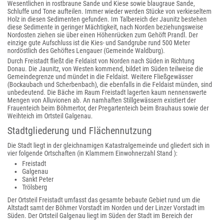
Wesentlichen in rostbraune Sande und Kiese sowie blaugraue Sande,
Schluffe und Tone aufteilen. Immer wieder werden Stücke von verkieseltem
Holz in diesen Sedimenten gefunden. Im Talbereich der Jaunitz bestehen
diese Sedimente in geringer Mächtigkeit, nach Norden beziehungsweise
Nordosten ziehen sie über einen Höhenrücken zum Gehöft Prandl. Der
einzige gute Aufschluss ist die Kies- und Sandgrube rund 500 Meter
nordöstlich des Gehöftes Lengauer (Gemeinde Waldburg).
Durch Freistadt fließt die Feldaist von Norden nach Süden in Richtung
Donau. Die Jaunitz, von Westen kommend, bildet im Süden teilweise die
Gemeindegrenze und mündet in die Feldaist. Weitere Fließgewässer
(Bockaubach und Scherbenbach), die ebenfalls in die Feldaist münden, sind
unbedeutend. Die Bäche im Raum Freistadt lagerten kaum nennenswerte
Mengen von Alluvionen ab. An namhaften Stillgewässern existiert der
Frauenteich beim Böhmertor, der Pregartenteich beim Brauhaus sowie der
Weihteich im Ortsteil Galgenau.
Stadtgliederung und Flächennutzung
Die Stadt liegt in der gleichnamigen Katastralgemeinde und gliedert sich in
vier folgende Ortschaften (in Klammern Einwohnerzahl Stand ):
Freistadt
Galgenau
Sankt Peter
Trölsberg
Der Ortsteil Freistadt umfasst das gesamte bebaute Gebiet rund um die
Altstadt samt der Böhmer Vorstadt im Norden und der Linzer Vorstadt im
Süden. Der Ortsteil Galgenau liegt im Süden der Stadt im Bereich der