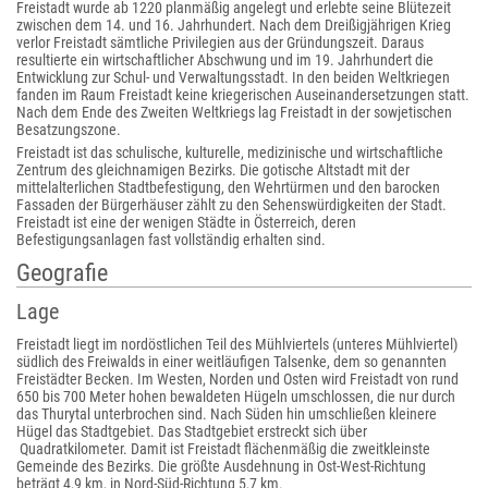
Freistadt wurde ab 1220 planmäßig angelegt und erlebte seine Blütezeit
zwischen dem 14. und 16. Jahrhundert. Nach dem Dreißigjährigen Krieg
verlor Freistadt sämtliche Privilegien aus der Gründungszeit. Daraus
resultierte ein wirtschaftlicher Abschwung und im 19. Jahrhundert die
Entwicklung zur Schul- und Verwaltungsstadt. In den beiden Weltkriegen
fanden im Raum Freistadt keine kriegerischen Auseinandersetzungen statt.
Nach dem Ende des Zweiten Weltkriegs lag Freistadt in der sowjetischen
Besatzungszone.
Freistadt ist das schulische, kulturelle, medizinische und wirtschaftliche
Zentrum des gleichnamigen Bezirks. Die gotische Altstadt mit der
mittelalterlichen Stadtbefestigung, den Wehrtürmen und den barocken
Fassaden der Bürgerhäuser zählt zu den Sehenswürdigkeiten der Stadt.
Freistadt ist eine der wenigen Städte in Österreich, deren
Befestigungsanlagen fast vollständig erhalten sind.
Geografie
Lage
Freistadt liegt im nordöstlichen Teil des Mühlviertels (unteres Mühlviertel)
südlich des Freiwalds in einer weitläufigen Talsenke, dem so genannten
Freistädter Becken. Im Westen, Norden und Osten wird Freistadt von rund
650 bis 700 Meter hohen bewaldeten Hügeln umschlossen, die nur durch
das Thurytal unterbrochen sind. Nach Süden hin umschließen kleinere
Hügel das Stadtgebiet. Das Stadtgebiet erstreckt sich über
Quadratkilometer. Damit ist Freistadt flächenmäßig die zweitkleinste
Gemeinde des Bezirks. Die größte Ausdehnung in Ost-West-Richtung
beträgt 4,9 km, in Nord-Süd-Richtung 5,7 km.