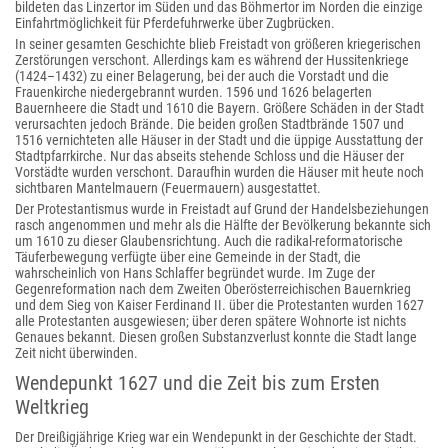
bildeten das Linzertor im Süden und das Böhmertor im Norden die einzige
Einfahrtmöglichkeit für Pferdefuhrwerke über Zugbrücken.
In seiner gesamten Geschichte blieb Freistadt von größeren kriegerischen
Zerstörungen verschont. Allerdings kam es während der Hussitenkriege
(1424–1432) zu einer Belagerung, bei der auch die Vorstadt und die
Frauenkirche niedergebrannt wurden. 1596 und 1626 belagerten
Bauernheere die Stadt und 1610 die Bayern. Größere Schäden in der Stadt
verursachten jedoch Brände. Die beiden großen Stadtbrände 1507 und
1516 vernichteten alle Häuser in der Stadt und die üppige Ausstattung der
Stadtpfarrkirche. Nur das abseits stehende Schloss und die Häuser der
Vorstädte wurden verschont. Daraufhin wurden die Häuser mit heute noch
sichtbaren Mantelmauern (Feuermauern) ausgestattet.
Der Protestantismus wurde in Freistadt auf Grund der Handelsbeziehungen
rasch angenommen und mehr als die Hälfte der Bevölkerung bekannte sich
um 1610 zu dieser Glaubensrichtung. Auch die radikal-reformatorische
Täuferbewegung verfügte über eine Gemeinde in der Stadt, die
wahrscheinlich von Hans Schlaffer begründet wurde. Im Zuge der
Gegenreformation nach dem Zweiten Oberösterreichischen Bauernkrieg
und dem Sieg von Kaiser Ferdinand II. über die Protestanten wurden 1627
alle Protestanten ausgewiesen; über deren spätere Wohnorte ist nichts
Genaues bekannt. Diesen großen Substanzverlust konnte die Stadt lange
Zeit nicht überwinden.
Wendepunkt 1627 und die Zeit bis zum Ersten
Weltkrieg
Der Dreißigjährige Krieg war ein Wendepunkt in der Geschichte der Stadt.