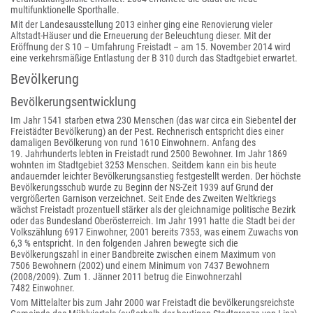
multifunktionelle Sporthalle.
Mit der Landesausstellung 2013 einher ging eine Renovierung vieler
Altstadt-Häuser und die Erneuerung der Beleuchtung dieser. Mit der
Eröffnung der S 10 – Umfahrung Freistadt – am 15. November 2014 wird
eine verkehrsmäßige Entlastung der B 310 durch das Stadtgebiet erwartet.
Bevölkerung
Bevölkerungsentwicklung
Im Jahr 1541 starben etwa 230 Menschen (das war circa ein Siebentel der
Freistädter Bevölkerung) an der Pest. Rechnerisch entspricht dies einer
damaligen Bevölkerung von rund 1610 Einwohnern. Anfang des
19. Jahrhunderts lebten in Freistadt rund 2500 Bewohner. Im Jahr 1869
wohnten im Stadtgebiet 3253 Menschen. Seitdem kann ein bis heute
andauernder leichter Bevölkerungsanstieg festgestellt werden. Der höchste
Bevölkerungsschub wurde zu Beginn der NS-Zeit 1939 auf Grund der
vergrößerten Garnison verzeichnet. Seit Ende des Zweiten Weltkriegs
wächst Freistadt prozentuell stärker als der gleichnamige politische Bezirk
oder das Bundesland Oberösterreich. Im Jahr 1991 hatte die Stadt bei der
Volkszählung 6917 Einwohner, 2001 bereits 7353, was einem Zuwachs von
6,3 % entspricht. In den folgenden Jahren bewegte sich die
Bevölkerungszahl in einer Bandbreite zwischen einem Maximum von
7506 Bewohnern (2002) und einem Minimum von 7437 Bewohnern
(2008/2009). Zum 1. Jänner 2011 betrug die Einwohnerzahl
7482 Einwohner.
Vom Mittelalter bis zum Jahr 2000 war Freistadt die bevölkerungsreichste