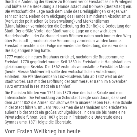
Durch die Änderung der Grenze zu Böhmen verlor Freistadt seine Privilegien
und büßte seine Bedeutung als Handelsstadt und Bollwerk (Grenzstadt) ein.
Die wirtschaftliche Lage nach dem Ende des Dreißigjährigen Krieges war
sehr schlecht. Neben dem Rückgang des Handels minderten Absolutismus
(Verlust der politischen Selbstverwaltung) und Merkantilismus
(Manufakturen verminderten die Bedeutung der Zünfte) die Bedeutung der
Stadt. Der größte Vorteil der Stadt war die Lage an einer wichtigen
Handelsstraße – der Salzhandel nach Böhmen nahm noch immer den Weg
über Freistadt –, wodurch eine Verarmung vermieden werden konnte.
Freistadt erreichte in der Folge nie wieder die Bedeutung, die es vor dem
Dreißigjährigen Krieg hatte.
1777 wurde ein neues Brauhaus errichtet, nachdem die Braucommune
Freistadt 1770 gegründet wurde. Seit 1850 ist Freistadt die Hauptstadt des
gleichnamigen Bezirks. Die 1862 erstmals veranstaltete Freistädter Messe
(heute: Messe Mühlviertel) sollte den wirtschaftlichen Aufschwung
einleiten. Die Pferdeeisenbahn Linz–Budweis fuhr ab 1832 weit an der
Stadt vorbei. Erst mit der Eröffnung der Summerauer Bahn im November
1872 entstand in Freistadt ein Bahnhof.
Die Piaristen führten von 1761 bis 1870 eine deutsche Schule und eine
Lateinschule. Die Entwicklung zur Schulstadt zeigte sich daran, dass seit
dem Jahr 1852 die Armen Schulschwestern unserer lieben Frau eine Schule
in der Stadt führen. Im Jahr 1900 kamen die Marianisten und errichteten
außerhalb der Stadt ein großes Schulgebäude, in dem sie bis heute eine
Privatschule führen. Seit 1867 gibt es in Freistadt die Unterstufe eines
Gymnasiums, 1871 folgte die Oberstufe.
Vom Ersten Weltkrieg bis heute