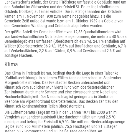
Landwirtschaftsschule, der Ortsteil Trölsberg umfasst die Gebäude rund um
den Bahnhof im Südwesten und der Ortsteil St. Peter liegt nördlich des
Ortsteils Trölsberg auf einer Anhöhe. Die zuletzt genannten drei Ortsteile
kamen am 1. November 1938 zum Gemeindegebiet hinzu, als die
Gemeinde Zeiß aufgelöst wurde bzw. am 1. Oktober 1939 als Gebiete von
den Gemeinden Waldburg und Grünbach abgetreten wurden.
Der größte Anteil der Gemeindefläche von 12,88 Quadratkilometern wird
von landwirtschaftlichen Nutzflächen eingenommen, die mehr als 48 % des
Gemeindegebietes umfassen (Oberösterreich 49,3 %). 24,1 % entfallen auf
Wälder (Oberösterreich: 36,9 %), 15,5 % auf Bauflächen und Gebäude, 6,7 %
auf Verkehrsflächen, 2,2 % auf Gärten, 0,9 % auf Gewässer und 2,6 % auf
sonstige Flächen.
Klima
Das Klima in Freistadt ist rau, bedingt durch die Lage in einer Talsenke
(Kaltluftseebildung). In seltenen Fällen kann daher schon im September
Morgenfrost eintreten. Das Freistädter Becken unterscheidet sich
klimatisch vom südlichen Mühlviertel und vom oberösterreichischen
Zentralraum durch mehr Schnee und eine etwas geringere Nebel- und
Hochnebelhäufigkeit. Der Niederschlag ist geringer als in ähnlicher
Seehöhe am Alpennordrand Oberösterreichs. Das Becken zählt zu den
klimatisch kontinentalsten Teilen Oberösterreichs.
Die Lufttemperatur (Tagesmittel) in den Jahren 1971 bis 2000 war im
Vergleich zur Landeshauptstadt Linz durchschnittlich um rund 2,5 °C
niedriger und betrug für Freistadt 6,9 °C. Die mittlere Niederschlagsmenge
lag bei rund 700 Millimetern jährlich. 75,5 Frosttagen und 21 Eistagen
stehen 50,7 Sommertage und 8,3 heiße Tage gegenüber. An