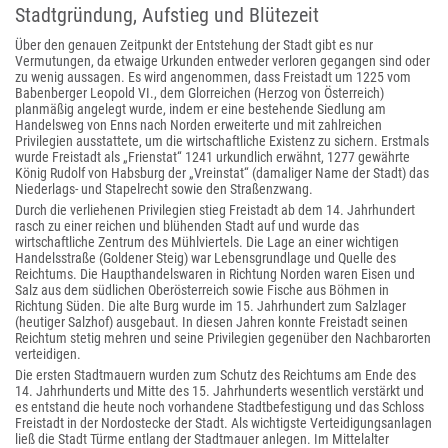
Stadtgründung, Aufstieg und Blütezeit
Über den genauen Zeitpunkt der Entstehung der Stadt gibt es nur
Vermutungen, da etwaige Urkunden entweder verloren gegangen sind oder
zu wenig aussagen. Es wird angenommen, dass Freistadt um 1225 vom
Babenberger Leopold VI., dem Glorreichen (Herzog von Österreich)
planmäßig angelegt wurde, indem er eine bestehende Siedlung am
Handelsweg von Enns nach Norden erweiterte und mit zahlreichen
Privilegien ausstattete, um die wirtschaftliche Existenz zu sichern. Erstmals
wurde Freistadt als „Frienstat“ 1241 urkundlich erwähnt, 1277 gewährte
König Rudolf von Habsburg der „Vreinstat“ (damaliger Name der Stadt) das
Niederlags- und Stapelrecht sowie den Straßenzwang.
Durch die verliehenen Privilegien stieg Freistadt ab dem 14. Jahrhundert
rasch zu einer reichen und blühenden Stadt auf und wurde das
wirtschaftliche Zentrum des Mühlviertels. Die Lage an einer wichtigen
Handelsstraße (Goldener Steig) war Lebensgrundlage und Quelle des
Reichtums. Die Haupthandelswaren in Richtung Norden waren Eisen und
Salz aus dem südlichen Oberösterreich sowie Fische aus Böhmen in
Richtung Süden. Die alte Burg wurde im 15. Jahrhundert zum Salzlager
(heutiger Salzhof) ausgebaut. In diesen Jahren konnte Freistadt seinen
Reichtum stetig mehren und seine Privilegien gegenüber den Nachbarorten
verteidigen.
Die ersten Stadtmauern wurden zum Schutz des Reichtums am Ende des
14. Jahrhunderts und Mitte des 15. Jahrhunderts wesentlich verstärkt und
es entstand die heute noch vorhandene Stadtbefestigung und das Schloss
Freistadt in der Nordostecke der Stadt. Als wichtigste Verteidigungsanlagen
ließ die Stadt Türme entlang der Stadtmauer anlegen. Im Mittelalter