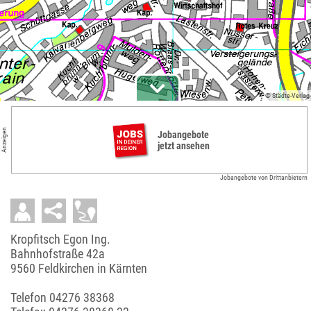
© Städte-Verlag
Anzeigen
Jobangebote
jetzt ansehen
Jobangebote von Drittanbietern
Kropfitsch Egon Ing.
Bahnhofstraße 42a
9560 Feldkirchen in Kärnten
Telefon
04276 38368