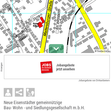
© Städte-Verlag
Anzeigen
Jobangebote
jetzt ansehen
Jobangebote von Drittanbietern
Neue Eisenstädter gemeinnützige
Bau- Wohn - und Siedlungsgesellschaft m.b.H.