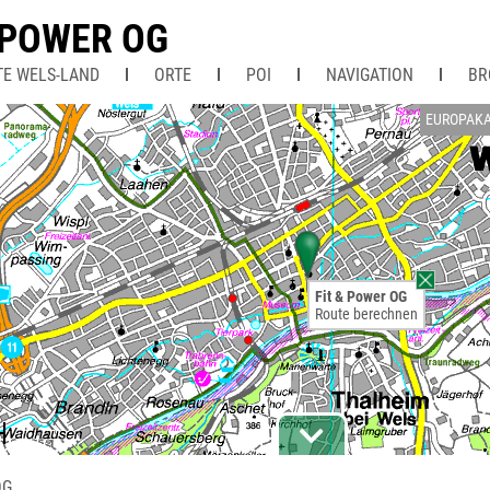
 POWER OG
TE WELS-LAND
ORTE
POI
NAVIGATION
BR
EUROPAKA
Fit & Power OG
Route berechnen
OG