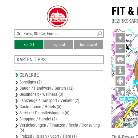
FIT &
BEZIRKSKAR
+
vor Ort
regional
bundesweit
−
KARTEN-TIPPS
Stadtplan Wels
GEWERBE
Stadtplan Marchtrenk
Sonstiges (2)
Bezirkskarte Eferding
Bauen / Handwerk / Garten (12)
Bezirkskarte Grieskirchen
Gesundheit / Wellness (3)
Stadtplan Grieskirchen
Fahrzeuge / Transport / Verkehr (2)
Gastronomie / Hotels (5)
Service / Dienstleistungen (6)
Shopping / Handel (2)
Versicherungen / Finanzen / Recht / Consulting
(6)
Freizeit / Reisen / Sport / Tiere (1)
Fit & Power 