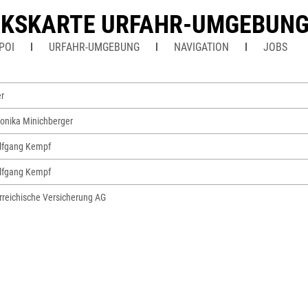
RKSKARTE URFAHR-UMGEBUN
POI
URFAHR-UMGEBUNG
NAVIGATION
JOBS
r
onika Minichberger
lfgang Kempf
lfgang Kempf
rreichische Versicherung AG