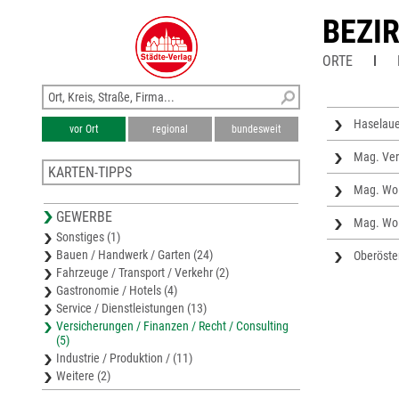
BEZI
ORTE
Haselaue
vor Ort
regional
bundesweit
Mag. Ver
KARTEN-TIPPS
Mag. Wo
Stadtplan Linz
GEWERBE
Bezirkskarte Linz-Land
Mag. Wo
Sonstiges (1)
Stadtplan Leonding
Bauen / Handwerk / Garten (24)
Oberöste
Stadtplan Ottensheim
Fahrzeuge / Transport / Verkehr (2)
Stadtplan Traun
Gastronomie / Hotels (4)
Service / Dienstleistungen (13)
Versicherungen / Finanzen / Recht / Consulting
(5)
Industrie / Produktion / (11)
Weitere (2)