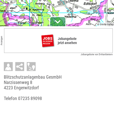
© Städte-Verlag
Anzeigen
Jobangebote
jetzt ansehen
Jobangebote von Drittanbietern
Blitzschutzanlagenbau GesmbH
Narzissenweg 8
4223 Engerwitzdorf
Telefon
07235 89098