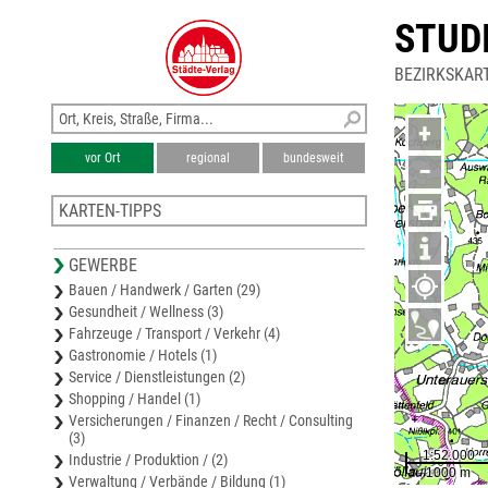
STUD
BEZIRKSKAR
+
vor Ort
regional
bundesweit
−
KARTEN-TIPPS
Stadtplan Feldbach
GEWERBE
Bezirkskarte Bad Radkersburg
Bauen / Handwerk / Garten (29)
Stadtplan Gleisdorf
Gesundheit / Wellness (3)
Bezirkskarte Leibnitz
Fahrzeuge / Transport / Verkehr (4)
Stadtplan Leibnitz
Gastronomie / Hotels (1)
Service / Dienstleistungen (2)
Shopping / Handel (1)
Versicherungen / Finanzen / Recht / Consulting
(3)
Industrie / Produktion / (2)
Verwaltung / Verbände / Bildung (1)