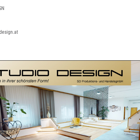
GN
-design.at