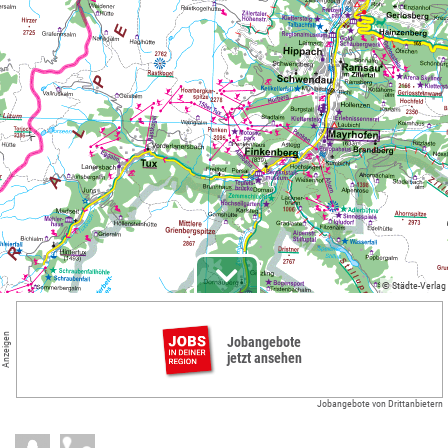
© Städte-Verlag
Anzeigen
Jobangebote
jetzt ansehen
Jobangebote von Drittanbietern