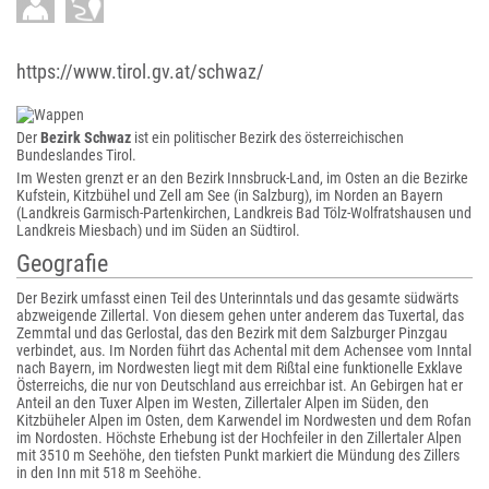
https://www.tirol.gv.at/schwaz/
Der
Bezirk Schwaz
ist ein politischer Bezirk des österreichischen
Bundeslandes Tirol.
Im Westen grenzt er an den Bezirk Innsbruck-Land, im Osten an die Bezirke
Kufstein, Kitzbühel und Zell am See (in Salzburg), im Norden an Bayern
(Landkreis Garmisch-Partenkirchen, Landkreis Bad Tölz-Wolfratshausen und
Landkreis Miesbach) und im Süden an Südtirol.
Geografie
Der Bezirk umfasst einen Teil des Unterinntals und das gesamte südwärts
abzweigende Zillertal. Von diesem gehen unter anderem das Tuxertal, das
Zemmtal und das Gerlostal, das den Bezirk mit dem Salzburger Pinzgau
verbindet, aus. Im Norden führt das Achental mit dem Achensee vom Inntal
nach Bayern, im Nordwesten liegt mit dem Rißtal eine funktionelle Exklave
Österreichs, die nur von Deutschland aus erreichbar ist. An Gebirgen hat er
Anteil an den Tuxer Alpen im Westen, Zillertaler Alpen im Süden, den
Kitzbüheler Alpen im Osten, dem Karwendel im Nordwesten und dem Rofan
im Nordosten. Höchste Erhebung ist der Hochfeiler in den Zillertaler Alpen
mit 3510 m Seehöhe, den tiefsten Punkt markiert die Mündung des Zillers
in den Inn mit 518 m Seehöhe.