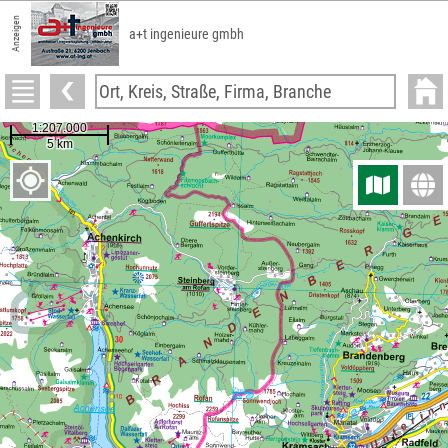
Anzeigen
a+t ingenieure gmbh