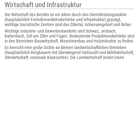
Wirtschaft und Infrastruktur
Die Wirtschaft des Bezirks ist vor allem durch den Dienstleistungssektor
(hauptsächlich Fremdenverkehrsbetriebe und Infrastruktur) geprägt,
wichtige touristische Zentren sind das Zillertal, Achenseegebiet und Rofan.
Wichtige Industrie- und Gewerbestandorte sind Schwaz, Jenbach,
Kaltenbach, Zell am Ziller und Fügen. Bedeutende Produktionsbetriebe sind
in den Bereichen Bauwirtschaft, Maschinenbau und Holzindustrie zu finden.
Es herrscht eine große Dichte an kleinen landwirtschaftlichen Betrieben
(hauptsächlich Bergbauern mit überwiegend Viehzucht und Milchwirtschaft,
Almwirtschaft, regionale Käsesorten). Die Landwirtschaft leistet einen
wichtigen Beitrag zur Landschaftspflege.
Der Bezirk hat einen relativ hohen Anteil an Auspendlern, vor allem in die
benachbarten Bezirke Innsbruck-Land und -Stadt und Kufstein.
Bezirkshauptmänner
1993–2016 Karl Mark
seit 2016 Michael Brandl
Angehörige Gemeinden
Der Bezirk Schwaz umfasst 39 Gemeinden, darunter eine Stadtgemeinde
und vier Marktgemeinden.
Die Einwohnerzahlen stammen vom .
: Regionen in der Tabelle sind Tiroler Planungsverbände (Stand: März 2017)