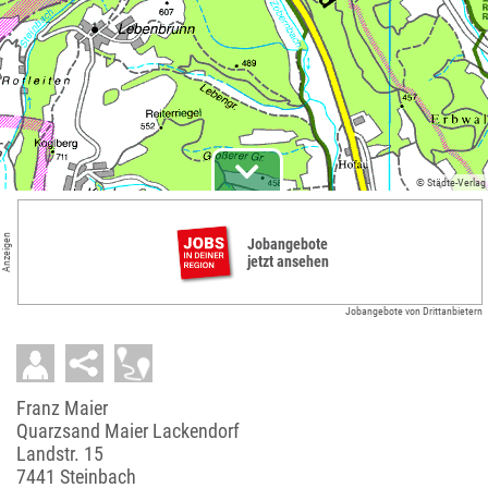
© Städte-Verlag
Anzeigen
Jobangebote
jetzt ansehen
Jobangebote von Drittanbietern
Franz Maier
Quarzsand Maier Lackendorf
Landstr. 15
7441 Steinbach