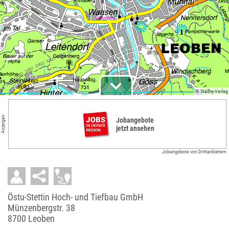
© Städte-Verlag
Anzeigen
Jobangebote
jetzt ansehen
Jobangebote von Drittanbietern
Östu-Stettin Hoch- und Tiefbau GmbH
Münzenbergstr. 38
8700 Leoben