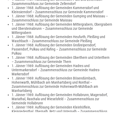
Zusammenschluss zur Gemeinde Zellerndorf
1. Jänner 1968: Auflösung der Gemeinden Kammersdorf und
Kleinsierndorf – Zusammenschluss zur Gemeinde Kammersdorf
1. Jänner 1968: Auflösung der Gemeinden Gumping und Maissau –
Zusammenschluss zur Gemeinde Maissau
1. Jänner 1968: Auflösung der Gemeinden Mittergrabern, Obergrabern
und Obersteinabrunn – Zusammenschluss zur Gemeinde
Mittergrabern
1. Jänner 1968: Auflösung der Gemeinden Heufurth, Pleißing und
Waschbach – Zusammenschluss zur Gemeinde Pleißing
1. Jänner 1968: Auflösung der Gemeinden Großreipersdorf,
Passendorf, Pulkau und Rafing – Zusammenschluss zur Gemeinde
Pulkau
1. Jänner 1968: Auflösung der Gemeinden Oberthern und Unterthern
– Zusammenschluss zur Gemeinde Thern
1. Jänner 1969: Auflösung der Gemeinden Hadres und
Untermarkersdorf – Zusammenschluss zur Gemeinde Hadres-
Markersdorf
1. Jänner 1969: Auflösung der Gemeinden Bösendürnbach,
Hohenwarth, Mühlbach am Manhartsberg und Ronthal –
Zusammenschluss zur Gemeinde Hohenwarth-Mühlbach am
Manhartsberg
1. Jänner 1969: Auflösung der Gemeinden Hollabrunn, Magersdorf,
Mariathal, Raschala und Wieselsfeld – Zusammenschluss zur
Gemeinde Hollabrunn
1. Jänner 1969: Auflösung der Gemeinden Kleinhöflein,
Kleinriedenthal, Obernalb, Retz und Unternalb – Zusammenschluss
zur Gemeinde Retz