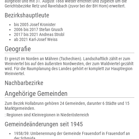
aufgelöst und mit 31. August 1868 wieder errichtet und zugleich um die
Gerichtsbezirke Retz und Ravelsbach (zuvor bei der BH Horn) erweitert.
Bezirkshauptleute
bis 2005 Josef Kronister
2006 bis 2017 Stefan Grusch
2017 bis 2021 Andreas Strobl
ab 2021 Karl-Josef Weiss
Geografie
Er grenzt im Norden an Mähren (Tschechien). Landschaftlich zählt er zum
Weinviertel bis auf den äußersten Nordwesten, der zum Waldviertel gezählt
wird. Für die Raumplanung des Landes gehört er komplett zur Hauptregion
Weinviertel.
Nachbarbezirke
Angehörige Gemeinden
Zum Bezirk Hollabrunn gehören 24 Gemeinden, darunter 6 Städte und 15
Marktgemeinden.
: Regionen sind Kleinregionen in Niederösterreich
Gemeindeänderungen seit 1945
1958/59: Umbenennung der Gemeinde Frauendorf in Frauendorf an
der Schmida