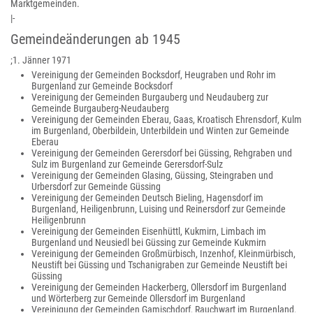
Marktgemeinden.
|-
Gemeindeänderungen ab 1945
;1. Jänner 1971
Vereinigung der Gemeinden Bocksdorf, Heugraben und Rohr im
Burgenland zur Gemeinde Bocksdorf
Vereinigung der Gemeinden Burgauberg und Neudauberg zur
Gemeinde Burgauberg-Neudauberg
Vereinigung der Gemeinden Eberau, Gaas, Kroatisch Ehrensdorf, Kulm
im Burgenland, Oberbildein, Unterbildein und Winten zur Gemeinde
Eberau
Vereinigung der Gemeinden Gerersdorf bei Güssing, Rehgraben und
Sulz im Burgenland zur Gemeinde Gerersdorf-Sulz
Vereinigung der Gemeinden Glasing, Güssing, Steingraben und
Urbersdorf zur Gemeinde Güssing
Vereinigung der Gemeinden Deutsch Bieling, Hagensdorf im
Burgenland, Heiligenbrunn, Luising und Reinersdorf zur Gemeinde
Heiligenbrunn
Vereinigung der Gemeinden Eisenhüttl, Kukmirn, Limbach im
Burgenland und Neusiedl bei Güssing zur Gemeinde Kukmirn
Vereinigung der Gemeinden Großmürbisch, Inzenhof, Kleinmürbisch,
Neustift bei Güssing und Tschanigraben zur Gemeinde Neustift bei
Güssing
Vereinigung der Gemeinden Hackerberg, Ollersdorf im Burgenland
und Wörterberg zur Gemeinde Ollersdorf im Burgenland
Vereinigung der Gemeinden Gamischdorf, Rauchwart im Burgenland,