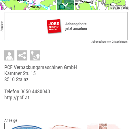
© Städte-Verlag
Anzeigen
Jobangebote
jetzt ansehen
Jobangebote von Drittanbietern
PCF Verpackungsmaschinen GmbH
Kärntner Str. 15
8510 Stainz
Telefon
0650 4480040
http://pcf.at
Anzeige