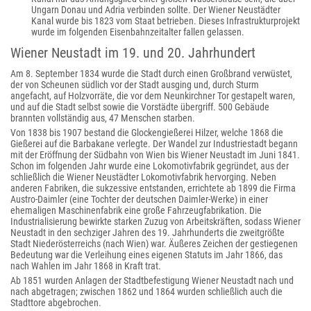
Ungarn Donau und Adria verbinden sollte. Der Wiener Neustädter
Kanal wurde bis 1823 vom Staat betrieben. Dieses Infrastrukturprojekt
wurde im folgenden Eisenbahnzeitalter fallen gelassen.
Wiener Neustadt im 19. und 20. Jahrhundert
Am 8. September 1834 wurde die Stadt durch einen Großbrand verwüstet,
der von Scheunen südlich vor der Stadt ausging und, durch Sturm
angefacht, auf Holzvorräte, die vor dem Neunkirchner Tor gestapelt waren,
und auf die Stadt selbst sowie die Vorstädte übergriff. 500 Gebäude
brannten vollständig aus, 47 Menschen starben.
Von 1838 bis 1907 bestand die Glockengießerei Hilzer, welche 1868 die
Gießerei auf die Barbakane verlegte. Der Wandel zur Industriestadt begann
mit der Eröffnung der Südbahn von Wien bis Wiener Neustadt im Juni 1841.
Schon im folgenden Jahr wurde eine Lokomotivfabrik gegründet, aus der
schließlich die Wiener Neustädter Lokomotivfabrik hervorging. Neben
anderen Fabriken, die sukzessive entstanden, errichtete ab 1899 die Firma
Austro-Daimler (eine Tochter der deutschen Daimler-Werke) in einer
ehemaligen Maschinenfabrik eine große Fahrzeugfabrikation. Die
Industrialisierung bewirkte starken Zuzug von Arbeitskräften, sodass Wiener
Neustadt in den sechziger Jahren des 19. Jahrhunderts die zweitgrößte
Stadt Niederösterreichs (nach Wien) war. Äußeres Zeichen der gestiegenen
Bedeutung war die Verleihung eines eigenen Statuts im Jahr 1866, das
nach Wahlen im Jahr 1868 in Kraft trat.
Ab 1851 wurden Anlagen der Stadtbefestigung Wiener Neustadt nach und
nach abgetragen; zwischen 1862 und 1864 wurden schließlich auch die
Stadttore abgebrochen.