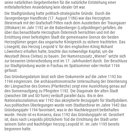
seine natürlichen Gegebenheiten für die natürliche Entstehung einer
mittelalterlichen Ansiedelung kein idealer Ort war.
Die Stadtgründung hatte politisch-strategische Gründe. Durch die
Georgenberger Handfeste (17. August 1186) war das Herzogtum
Steiermark mit der Grafschaft Pitten nach dem Aussterben der Traungauer
(Ottokare) im Jahr 1192 an die Babenberger (Luitpoldinger) gefallen, die
über das benachbarte Herzogtum Österreich herrschten und mit der
Errichtung einer befestigten Stadt die gemeinsame Grenze der beiden
Herzogtümer gegen das ungarische Königreich zu sichern trachteten. Das
Lösegeld, das Herzog Leopold V. für den englischen König Richard
Löwenherz erhalten hatte, brachte das notwendige Kapital, um die
Neustadt
(Nova Civitas) zu bauen. Der Namenszusatz „Wiener“ setzte sich
zur besseren Unterscheidung erst im 17. Jahrhundert durch. Der Beschluss
zur Stadtgründung wurde in Fischau im Spätsommer oder Herbst 1194
gefasst.
Das Gründungsdatum lässt sich über Dokumente auf die Jahre 1192 bis
1194 eingrenzen. Die archäoastronomische Untersuchung der Orientierung
der Längsachse des Domes (Pfarrkirche) zeigt eine Ausrichtung genau auf
den Sonnenaufgang zu Pfingsten 1192. Die Diagonale der alten Stadt
(zwischen SW und SO-Turm) verläuft parallel dazu. Bis in den
Nationalsozialismus war 1192 das akzeptierte Bezugsjahr für Stadtjubiläen.
Aus politischen Überlegungen wurde vom Stadtarchivar im Jahre 1942 das
Gründungsjahr 1194 favorisiert, was in der Nachkriegszeit beibehalten
wurde. Heute ist es Konsens, dass 1192 das Gründungsjahr ist. Gesichert
ist, dass nach Leopolds plötzlichem Tod die Errichtung der Stadt unter
seinem Sohn und Nachfolger Herzog Leopold VI. im Jahr 1195 bereits
begonnen hatte.