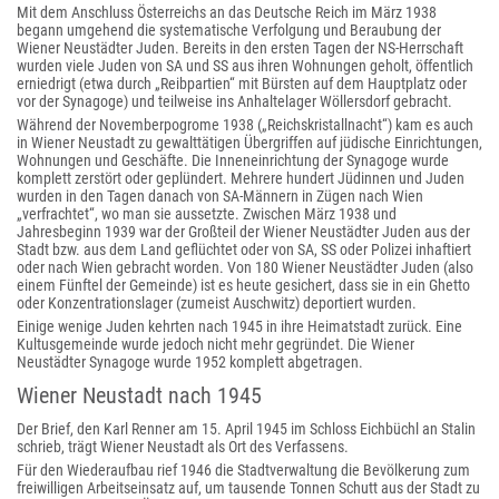
Mit dem Anschluss Österreichs an das Deutsche Reich im März 1938
begann umgehend die systematische Verfolgung und Beraubung der
Wiener Neustädter Juden. Bereits in den ersten Tagen der NS-Herrschaft
wurden viele Juden von SA und SS aus ihren Wohnungen geholt, öffentlich
erniedrigt (etwa durch „Reibpartien“ mit Bürsten auf dem Hauptplatz oder
vor der Synagoge) und teilweise ins Anhaltelager Wöllersdorf gebracht.
Während der Novemberpogrome 1938 („Reichskristallnacht“) kam es auch
in Wiener Neustadt zu gewalttätigen Übergriffen auf jüdische Einrichtungen,
Wohnungen und Geschäfte. Die Inneneinrichtung der Synagoge wurde
komplett zerstört oder geplündert. Mehrere hundert Jüdinnen und Juden
wurden in den Tagen danach von SA-Männern in Zügen nach Wien
„verfrachtet“, wo man sie aussetzte. Zwischen März 1938 und
Jahresbeginn 1939 war der Großteil der Wiener Neustädter Juden aus der
Stadt bzw. aus dem Land geflüchtet oder von SA, SS oder Polizei inhaftiert
oder nach Wien gebracht worden. Von 180 Wiener Neustädter Juden (also
einem Fünftel der Gemeinde) ist es heute gesichert, dass sie in ein Ghetto
oder Konzentrationslager (zumeist Auschwitz) deportiert wurden.
Einige wenige Juden kehrten nach 1945 in ihre Heimatstadt zurück. Eine
Kultusgemeinde wurde jedoch nicht mehr gegründet. Die Wiener
Neustädter Synagoge wurde 1952 komplett abgetragen.
Wiener Neustadt nach 1945
Der Brief, den Karl Renner am 15. April 1945 im Schloss Eichbüchl an Stalin
schrieb, trägt Wiener Neustadt als Ort des Verfassens.
Für den Wiederaufbau rief 1946 die Stadtverwaltung die Bevölkerung zum
freiwilligen Arbeitseinsatz auf, um tausende Tonnen Schutt aus der Stadt zu