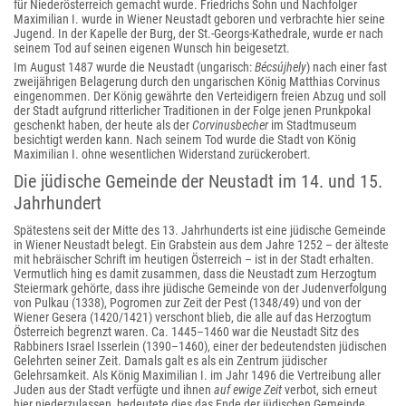
für Niederösterreich gemacht wurde. Friedrichs Sohn und Nachfolger
Maximilian I. wurde in Wiener Neustadt geboren und verbrachte hier seine
Jugend. In der Kapelle der Burg, der St.-Georgs-Kathedrale, wurde er nach
seinem Tod auf seinen eigenen Wunsch hin beigesetzt.
Im August 1487 wurde die Neustadt (ungarisch:
Bécsújhely
) nach einer fast
zweijährigen Belagerung durch den ungarischen König Matthias Corvinus
eingenommen. Der König gewährte den Verteidigern freien Abzug und soll
der Stadt aufgrund ritterlicher Traditionen in der Folge jenen Prunkpokal
geschenkt haben, der heute als der
Corvinusbecher
im Stadtmuseum
besichtigt werden kann. Nach seinem Tod wurde die Stadt von König
Maximilian I. ohne wesentlichen Widerstand zurückerobert.
Die jüdische Gemeinde der Neustadt im 14. und 15.
Jahrhundert
Spätestens seit der Mitte des 13. Jahrhunderts ist eine jüdische Gemeinde
in Wiener Neustadt belegt. Ein Grabstein aus dem Jahre 1252 – der älteste
mit hebräischer Schrift im heutigen Österreich – ist in der Stadt erhalten.
Vermutlich hing es damit zusammen, dass die Neustadt zum Herzogtum
Steiermark gehörte, dass ihre jüdische Gemeinde von der Judenverfolgung
von Pulkau (1338), Pogromen zur Zeit der Pest (1348/49) und von der
Wiener Gesera (1420/1421) verschont blieb, die alle auf das Herzogtum
Österreich begrenzt waren. Ca. 1445–1460 war die Neustadt Sitz des
Rabbiners Israel Isserlein (1390–1460), einer der bedeutendsten jüdischen
Gelehrten seiner Zeit. Damals galt es als ein Zentrum jüdischer
Gelehrsamkeit. Als König Maximilian I. im Jahr 1496 die Vertreibung aller
Juden aus der Stadt verfügte und ihnen
auf ewige Zeit
verbot, sich erneut
hier niederzulassen, bedeutete dies das Ende der jüdischen Gemeinde.