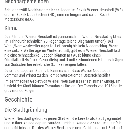
Nachbargemeinden
Acht der zwölf Nachbargemeinden liegen im Bezirk Wiener Neustadt (WB),
drei im Bezirk Neunkirchen (NK), eine im burgenländischen Bezirk
Mattersburg (MA).
Klima
Das Klima in Wiener Neustadt ist pannonisch. In Wiener Neustadt gibt es
im Jahr durchschnittlich 90 Regentage (siehe Diagramm unten). Bei
West-/Nordwestwetterlagen fällt oft wenig bis kein Niederschlag. Wenn
eine solche Wetterlage im Winter auftritt, gibt es in Wiener Neustadt fast
nie eine Schneedecke. Jedoch können mit Ausbildung eines
Oberitalientiefs (auch Genuatiefs) und damit verbundenen Niederschlägen
von Südosten her erhebliche Schneemengen fallen.
Durch die Lage am Steinfeld kann es sein, dass Wiener Neustadt im
Sommer und Winter zu den Temperaturextremen Österreichs zählt.
Im sehr flachen Gebiet von Wiener Neustadt ist es fast immer windig. Im
Umfeld der Stadt können Tornados auftreten. Der Tornado von 1916 hatte
gravierende Folgen.
Geschichte
Die Stadtgründung
Wiener Neustadt gehört zu jenen Städten, die bereits als Stadt gegründet
und in ihrer Anlage geplant wurden. Errichtet wurde die Stadt im Steinfeld,
dem südlichsten Teil des Wiener Beckens, einem Gebiet, das mit Blick auf