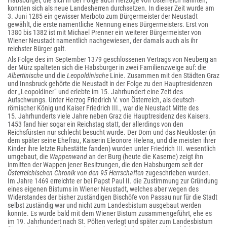
Habsburger, die sich in der Folge auch Herzöge von Österreich nannten,
konnten sich als neue Landesherren durchsetzen. In dieser Zeit wurde am
3. Juni 1285 ein gewisser Merboto zum Bürgermeister der Neustadt
gewählt, die erste namentliche Nennung eines Bürgermeisters. Erst von
1380 bis 1382 ist mit Michael Prenner ein weiterer Bürgermeister von
Wiener Neustadt namentlich nachgewiesen, der damals auch als ihr
reichster Bürger galt.
Als Folge des im September 1379 geschlossenen Vertrags von Neuberg an
der Mürz spalteten sich die Habsburger in zwei Familienzweige auf: die
Albertinische
und die
Leopoldinische
Linie. Zusammen mit den Städten Graz
und Innsbruck gehörte die Neustadt in der Folge zu den Hauptresidenzen
der „Leopoldiner“ und erlebte im 15. Jahrhundert eine Zeit des
Aufschwungs. Unter Herzog Friedrich V. von Österreich, als deutsch-
römischer König und Kaiser Friedrich III., war die Neustadt Mitte des
15. Jahrhunderts viele Jahre neben Graz die Hauptresidenz des Kaisers.
1453 fand hier sogar ein Reichstag statt, der allerdings von den
Reichsfürsten nur schlecht besucht wurde. Der Dom und das Neukloster (in
dem später seine Ehefrau, Kaiserin Eleonore Helena, und die meisten ihrer
Kinder ihre letzte Ruhestätte fanden) wurden unter Friedrich III. wesentlich
umgebaut, die
Wappenwand
an der Burg (heute die Kaserne) zeigt ihn
inmitten der Wappen jener Besitzungen, die den Habsburgern seit der
Österreichischen Chronik von den 95 Herrschaften
zugeschrieben wurden.
Im Jahre 1469 erreichte er bei Papst Paul II. die Zustimmung zur Gründung
eines eigenen Bistums in Wiener Neustadt, welches aber wegen des
Widerstandes der bisher zuständigen Bischöfe von Passau nur für die Stadt
selbst zuständig war und nicht zum Landesbistum ausgebaut werden
konnte. Es wurde bald mit dem Wiener Bistum zusammengeführt, ehe es
im 19. Jahrhundert nach St. Pölten verlegt und später zum Landesbistum