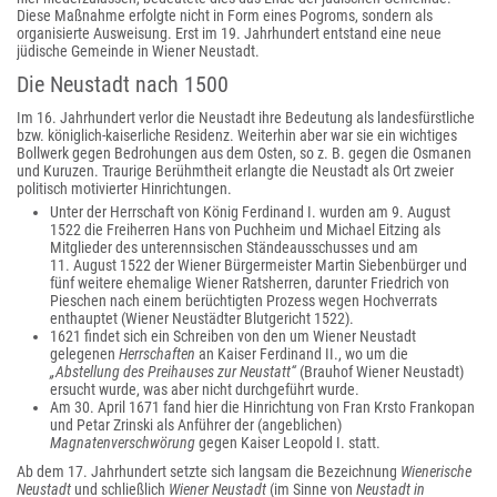
Diese Maßnahme erfolgte nicht in Form eines Pogroms, sondern als
organisierte Ausweisung. Erst im 19. Jahrhundert entstand eine neue
jüdische Gemeinde in Wiener Neustadt.
Die Neustadt nach 1500
Im 16. Jahrhundert verlor die Neustadt ihre Bedeutung als landesfürstliche
bzw. königlich-kaiserliche Residenz. Weiterhin aber war sie ein wichtiges
Bollwerk gegen Bedrohungen aus dem Osten, so z. B. gegen die Osmanen
und Kuruzen. Traurige Berühmtheit erlangte die Neustadt als Ort zweier
politisch motivierter Hinrichtungen.
Unter der Herrschaft von König Ferdinand I. wurden am 9. August
1522 die Freiherren Hans von Puchheim und Michael Eitzing als
Mitglieder des unterennsischen Ständeausschusses und am
11. August 1522 der Wiener Bürgermeister Martin Siebenbürger und
fünf weitere ehemalige Wiener Ratsherren, darunter Friedrich von
Pieschen nach einem berüchtigten Prozess wegen Hochverrats
enthauptet (Wiener Neustädter Blutgericht 1522).
1621 findet sich ein Schreiben von den um Wiener Neustadt
gelegenen
Herrschaften
an Kaiser Ferdinand II., wo um die
„Abstellung des Preihauses zur Neustatt“
(Brauhof Wiener Neustadt)
ersucht wurde, was aber nicht durchgeführt wurde.
Am 30. April 1671 fand hier die Hinrichtung von Fran Krsto Frankopan
und Petar Zrinski als Anführer der (angeblichen)
Magnatenverschwörung
gegen Kaiser Leopold I. statt.
Ab dem 17. Jahrhundert setzte sich langsam die Bezeichnung
Wienerische
Neustadt
und schließlich
Wiener Neustadt
(im Sinne von
Neustadt in