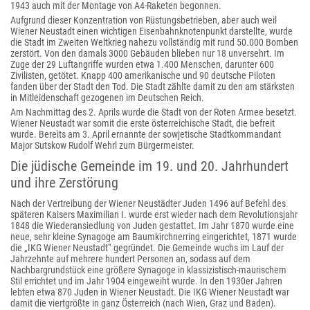
1943 auch mit der Montage von A4-Raketen begonnen.
Aufgrund dieser Konzentration von Rüstungsbetrieben, aber auch weil
Wiener Neustadt einen wichtigen Eisenbahnknotenpunkt darstellte, wurde
die Stadt im Zweiten Weltkrieg nahezu vollständig mit rund 50.000 Bomben
zerstört. Von den damals 3000 Gebäuden blieben nur 18 unversehrt. Im
Zuge der 29 Luftangriffe wurden etwa 1.400 Menschen, darunter 600
Zivilisten, getötet. Knapp 400 amerikanische und 90 deutsche Piloten
fanden über der Stadt den Tod. Die Stadt zählte damit zu den am stärksten
in Mitleidenschaft gezogenen im Deutschen Reich.
Am Nachmittag des 2. Aprils wurde die Stadt von der Roten Armee besetzt.
Wiener Neustadt war somit die erste österreichische Stadt, die befreit
wurde. Bereits am 3. April ernannte der sowjetische Stadtkommandant
Major Sutskow Rudolf Wehrl zum Bürgermeister.
Die jüdische Gemeinde im 19. und 20. Jahrhundert
und ihre Zerstörung
Nach der Vertreibung der Wiener Neustädter Juden 1496 auf Befehl des
späteren Kaisers Maximilian I. wurde erst wieder nach dem Revolutionsjahr
1848 die Wiederansiedlung von Juden gestattet. Im Jahr 1870 wurde eine
neue, sehr kleine Synagoge am Baumkirchnerring eingerichtet, 1871 wurde
die „IKG Wiener Neustadt“ gegründet. Die Gemeinde wuchs im Lauf der
Jahrzehnte auf mehrere hundert Personen an, sodass auf dem
Nachbargrundstück eine größere Synagoge in klassizistisch-maurischem
Stil errichtet und im Jahr 1904 eingeweiht wurde. In den 1930er Jahren
lebten etwa 870 Juden in Wiener Neustadt. Die IKG Wiener Neustadt war
damit die viertgrößte in ganz Österreich (nach Wien, Graz und Baden).