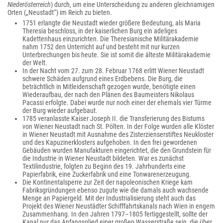
Niederösterreich
) durch, um eine Unterscheidung zu anderen gleichnamigen
Orten („Neustadt“) im Reich zu bieten.
1751 erlangte die Neustadt wieder größere Bedeutung, als Maria
Theresia beschloss, in der kaiserlichen Burg ein adeliges
Kadettenhaus einzurichten. Die Theresianische Militärakademie
nahm 1752 den Unterricht auf und besteht mit nur kurzen
Unterbrechungen bis heute. Sie ist somit die älteste Militärakademie
der Welt.
In der Nacht vom 27. zum 28. Februar 1768 erlitt Wiener Neustadt
schwere Schäden aufgrund eines Erdbebens. Die Burg, die
beträchtlich in Mitleidenschaft gezogen wurde, benötigte einen
Wiederaufbau, der nach den Plänen des Baumeisters Nikolaus
Pacassi erfolgte. Dabei wurde nur noch einer der ehemals vier Türme
der Burg wieder aufgebaut.
1785 veranlasste Kaiser Joseph II. die Transferierung des Bistums
von Wiener Neustadt nach St. Pölten. In der Folge wurden alle Klöster
in Wiener Neustadt mit Ausnahme des Zisterzienserstiftes Neukloster
und des Kapuzinerklosters aufgehoben. In den frei gewordenen
Gebäuden wurden Manufakturen eingerichtet, die den Grundstein für
die Industrie in Wiener Neustadt bildeten. War es zunächst
Textilindustrie, folgten zu Beginn des 19. Jahrhunderts eine
Papierfabrik, eine Zuckerfabrik und eine Tonwarenerzeugung.
Die Kontinentalsperre zur Zeit der napoleonischen Kriege kam
Fabriksgründungen ebenso zugute wie die damals auch wachsende
Menge an Papiergeld. Mit der Industrialisierung steht auch das
Projekt des Wiener Neustädter Schifffahrtskanals nach Wien in engem
Zusammenhang. In den Jahren 1797–1805 fertiggestellt, sollte der
Kanal nur das Anfangsglied einer großen Wasserstraße sein, die über