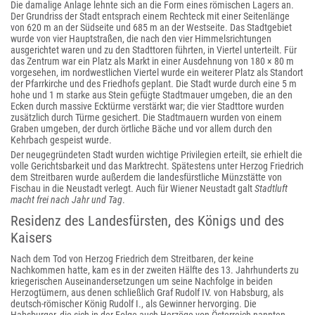
Die damalige Anlage lehnte sich an die Form eines römischen Lagers an.
Der Grundriss der Stadt entsprach einem Rechteck mit einer Seitenlänge
von 620 m an der Südseite und 685 m an der Westseite. Das Stadtgebiet
wurde von vier Hauptstraßen, die nach den vier Himmelsrichtungen
ausgerichtet waren und zu den Stadttoren führten, in Viertel unterteilt. Für
das Zentrum war ein Platz als Markt in einer Ausdehnung von 180 × 80 m
vorgesehen, im nordwestlichen Viertel wurde ein weiterer Platz als Standort
der Pfarrkirche und des Friedhofs geplant. Die Stadt wurde durch eine 5 m
hohe und 1 m starke aus Stein gefügte Stadtmauer umgeben, die an den
Ecken durch massive Ecktürme verstärkt war; die vier Stadttore wurden
zusätzlich durch Türme gesichert. Die Stadtmauern wurden von einem
Graben umgeben, der durch örtliche Bäche und vor allem durch den
Kehrbach gespeist wurde.
Der neugegründeten Stadt wurden wichtige Privilegien erteilt, sie erhielt die
volle Gerichtsbarkeit und das Marktrecht. Spätestens unter Herzog Friedrich
dem Streitbaren wurde außerdem die landesfürstliche Münzstätte von
Fischau in die Neustadt verlegt. Auch für Wiener Neustadt galt
Stadtluft
macht frei nach Jahr und Tag
.
Residenz des Landesfürsten, des Königs und des
Kaisers
Nach dem Tod von Herzog Friedrich dem Streitbaren, der keine
Nachkommen hatte, kam es in der zweiten Hälfte des 13. Jahrhunderts zu
kriegerischen Auseinandersetzungen um seine Nachfolge in beiden
Herzogtümern, aus denen schließlich Graf Rudolf IV. von Habsburg, als
deutsch-römischer König Rudolf I., als Gewinner hervorging. Die