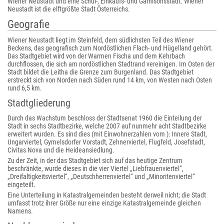
Wiener Neustadt und eine Schul-, Einkaufs- und Garnisonsstadt. Wiener
Neustadt ist die elftgrößte Stadt Österreichs.
Geografie
Wiener Neustadt liegt im Steinfeld, dem südlichsten Teil des Wiener
Beckens, das geografisch zum Nordöstlichen Flach- und Hügelland gehört.
Das Stadtgebiet wird von der Warmen Fischa und dem Kehrbach
durchflossen, die sich am nordöstlichen Stadtrand vereinigen. Im Osten der
Stadt bildet die Leitha die Grenze zum Burgenland. Das Stadtgebiet
erstreckt sich von Norden nach Süden rund 14 km, von Westen nach Osten
rund 6,5 km.
Stadtgliederung
Durch das Wachstum beschloss der Stadtsenat 1960 die Einteilung der
Stadt in sechs Stadtbezirke, welche 2007 auf nunmehr acht Stadtbezirke
erweitert wurden. Es sind dies (mit Einwohnerzahlen vom ): Innere Stadt,
Ungarviertel, Gymelsdorfer Vorstadt, Zehnerviertel, Flugfeld, Josefstadt,
Civitas Nova und die Heideansiedlung.
Zu der Zeit, in der das Stadtgebiet sich auf das heutige Zentrum
beschränkte, wurde dieses in die vier Viertel „Liebfrauenviertel“,
„Dreifaltigkeitsviertel“, „Deutschherrenviertel“ und „Minoritenviertel“
eingeteilt.
Eine Unterteilung in Katastralgemeinden besteht derweil nicht; die Stadt
umfasst trotz ihrer Größe nur eine einzige Katastralgemeinde gleichen
Namens.