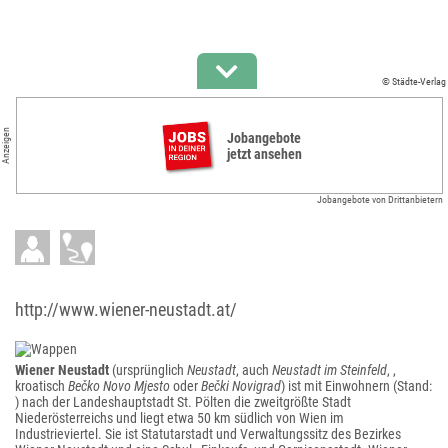
© Städte-Verlag
Anzeigen
Jobangebote
jetzt ansehen
Jobangebote von Drittanbietern
http://www.wiener-neustadt.at/
Wiener Neustadt
(ursprünglich
Neustadt
, auch
Neustadt im Steinfeld
, ,
kroatisch
Bečko Novo Mjesto
oder
Bečki Novigrad
) ist mit Einwohnern (Stand:
) nach der Landeshauptstadt St. Pölten die zweitgrößte Stadt
Niederösterreichs und liegt etwa 50 km südlich von Wien im
Industrieviertel. Sie ist Statutarstadt und Verwaltungssitz des Bezirkes