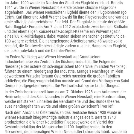
Im Jahre 1909 wurde im Norden der Stadt ein Flugfeld errichtet. Bereits
1911 wurde in Wiener Neustadt die erste österreichische Flugwoche
abgehalten. Das Wiener Neustädter Flugfeld diente den Flugpionieren Igo
Etrich, Karl Illner und Adolf Warchalowski für ihre Flugversuche und war das
erste offizielle österreichische Flugfeld. Der Flugplatz ist heute der größte
Naturflugplatz Europas.Am 7. Juni 1912 explodierte zwischen der Südbahn
und der ehemaligen Kaiser-Franz-Josephs-Kaserne ein Pulvermagazin
eines k.u.k.-Militärlagers, dabei wurden sieben Menschen getötet und ca.
100 weitere verletzt. Die nahegelegene Arbeiterbaracke 48 wurde völlig
zerstört, die Druckwelle beschädigte zudem u. a. die Hangars am Flugfeld,
die Lokomotivfabrik und die Daimler-Werke.
Im Ersten Weltkrieg war Wiener Neustadt auf Grund seiner
Industriebetriebe ein Zentrum der Rüstungsindustrie. Die Folgen der
Niederlage der österreichisch-ungarischen Monarchie im Ersten Weltkrieg
führten zu einem Niedergang der Industrie. Mangels Nachfrage im klein
gewordenen Wirtschaftsraum Österreich mussten die großen Fabriken
schließen; die Flugzeugproduktion musste auf Grund des Vertrags von Saint
Germain aufgegeben werden. Die Weltwirtschaftskrise tat ihr Übriges.
In der Zwischenkriegszeit kam es am 7. Oktober 1928 zum Aufmarsch der
Heimwehr und des Schutzbundes in Wiener Neustadt, eine Konfrontation,
welche mit starken Einheiten der Gendarmerie und des Bundesheeres
auseinandergehalten wurde und ohne großen Zwischenfall verlief.
Nach dem Anschluss Österreichs an das Deutsche Reich 1938 wurde in
Wiener Neustadt kriegswichtige Industrie angesiedelt. Bereits 1940
produzierten die Wiener Neustädter Flugzeugwerke ein Viertel der
Gesamtproduktion der Messerschmitt-109-Jagdflugzeuge. In den
Raxwerken, der ehemaligen Wiener Neustädter Lokomotivfabrik, wurde ab