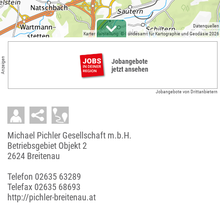
Datenquellen
Kartendarstellung: © Bundesamt für Kartographie und Geodäsie 2026
Anzeigen
Jobangebote
jetzt ansehen
Jobangebote von Drittanbietern
Michael Pichler Gesellschaft m.b.H.
Betriebsgebiet Objekt 2
2624 Breitenau
Telefon
02635 63289
Telefax 02635 68693
http://pichler-breitenau.at